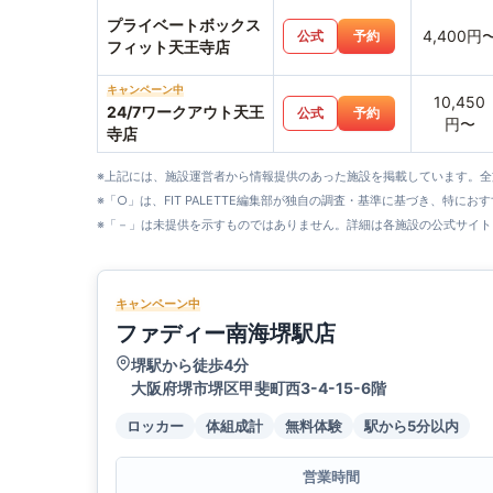
プライベートボックス
4,400円
公式
予約
フィット天王寺店
キャンペーン中
10,450
24/7ワークアウト天王
公式
予約
円〜
寺店
※上記には、施設運営者から情報提供のあった施設を掲載しています。
※「○」は、FIT PALETTE編集部が独自の調査・基準に基づき、特にお
※「－」は未提供を示すものではありません。詳細は各施設の公式サイト
キャンペーン中
ファディー南海堺駅店
堺駅から徒歩4分
大阪府堺市堺区甲斐町西3-4-15-6階
ロッカー
体組成計
無料体験
駅から5分以内
営業時間