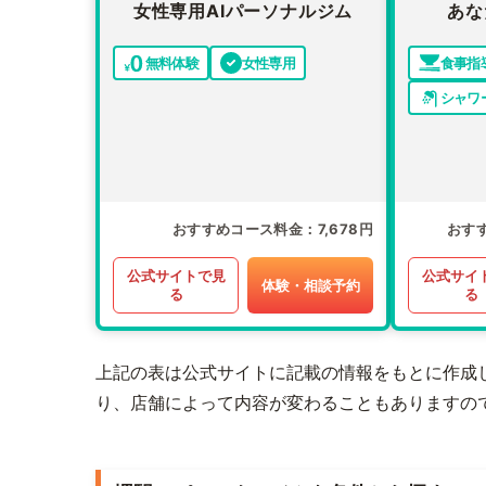
女性専用AIパーソナルジム
あな
無料体験
女性専用
食事指
シャワ
おすすめコース料金
7,678円
おす
公式サイトで見
公式サイ
体験・相談予約
る
る
上記の表は公式サイトに記載の情報をもとに作成
り、店舗によって内容が変わることもありますの