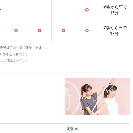
堺駅から車で
〜
-
-
-
○
17分
堺駅から車で
○
○
○
○
17分
全施設は下の一覧で確認できます。
すすめする項目です。
をご確認ください。
定休日