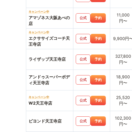
キャンペーン中
11,000
アマゾネス大阪あべの
公式
予約
円〜
店
キャンペーン中
エクササイズコーチ天
9,900円
公式
予約
王寺店
327,800
ライザップ天王寺店
公式
予約
円〜
アンドゥスーパーボデ
18,900
公式
予約
ィ天王寺店
円〜
25,520
キャンペーン中
公式
予約
W2天王寺店
円〜
102,300
ビヨンド天王寺店
公式
予約
円〜