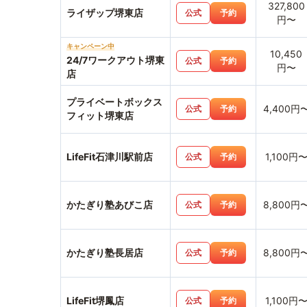
327,800
ライザップ堺東店
公式
予約
円〜
キャンペーン中
10,450
24/7ワークアウト堺東
公式
予約
円〜
店
プライベートボックス
4,400円
公式
予約
フィット堺東店
LifeFit石津川駅前店
1,100円
公式
予約
かたぎり塾あびこ店
8,800円
公式
予約
かたぎり塾長居店
8,800円
公式
予約
LifeFit堺鳳店
1,100円
公式
予約