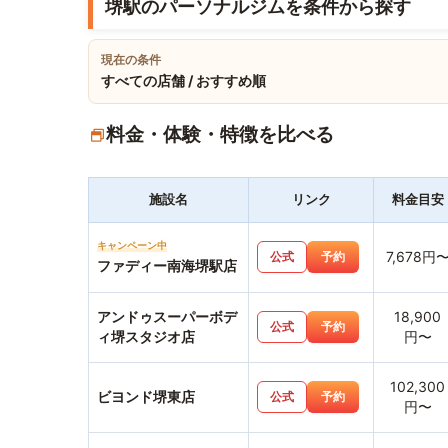
堺駅のパーソナルジムを条件から探す
現在の条件
すべての店舗 / おすすめ順
料金・体験・特徴を比べる
施設名
リンク
料金目安
キャンペーン中
7,678円
公式
予約
ファディー南海堺駅店
アンドゥスーパーボデ
18,900
公式
予約
ィ堺スタジオ店
円〜
102,300
ビヨンド堺東店
公式
予約
円〜