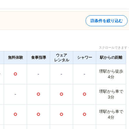
条件を絞り込む
スクロールできます 
ウェア
無料体験
食事指導
シャワー
駅からの距離
レンタル
堺駅から徒歩
〜
○
-
-
-
4分
堺駅から車で
-
○
○
○
3分
堺駅から車で
○
○
○
○
4分