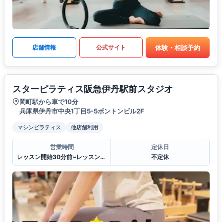
体験・相談予約
店舗情報
公式サイト
スターピラティス阪急伊丹駅前スタジオ
岡町駅から車で10分
兵庫県伊丹市中央1丁目5-5ボントンビル2F
マシンピラティス
他店舗利用
営業時間
定休日
レッスン開始30分前~レッスン終了30分後
不定休