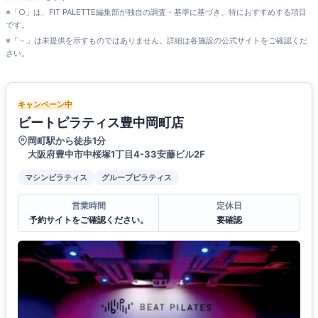
※「○」は、FIT PALETTE編集部が独自の調査・基準に基づき、特におすすめする項目
です。
※「－」は未提供を示すものではありません。詳細は各施設の公式サイトをご確認くだ
さい。
キャンペーン中
ビートピラティス豊中岡町店
岡町駅から徒歩1分
大阪府豊中市中桜塚1丁目4-33安藤ビル2F
マシンピラティス
グループピラティス
営業時間
定休日
予約サイトをご確認ください。
要確認