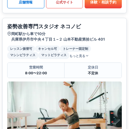
体験・相談予約
店舗情報
公式サイト
姿勢改善専門スタジオ ネコノビ
岡町駅から車で10分
兵庫県伊丹市中央４丁目１−２ 山本不動産第拾ビル 401
レッスン振替可
キャンセル可
トレーナー固定制
マシンピラティス
マットピラティス
もっと見る
営業時間
定休日
8:00〜22:00
不定休