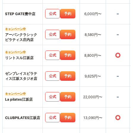
-
公式
予約
STEP GATE豊中店
6,000円〜
キャンペーン中
-
公式
予約
アーバンクラシック
8,580円〜
ピラティス庄内店
キャンペーン中
○
公式
予約
8,800円〜
リントスル江坂店
ゼンプレイスピラテ
-
公式
予約
9,625円〜
ィス江坂スタジオ店
キャンペーン中
-
公式
予約
22,000円〜
La pilates江坂店
○
公式
予約
CLUBPILATES江坂店
13,090円〜