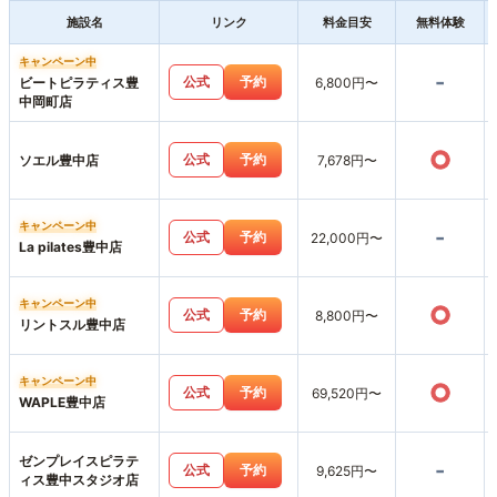
施設名
リンク
料金目安
無料体験
キャンペーン中
-
公式
予約
ビートピラティス豊
6,800円〜
中岡町店
○
公式
予約
ソエル豊中店
7,678円〜
キャンペーン中
-
公式
予約
22,000円〜
La pilates豊中店
キャンペーン中
○
公式
予約
8,800円〜
リントスル豊中店
キャンペーン中
○
公式
予約
69,520円〜
WAPLE豊中店
ゼンプレイスピラテ
-
公式
予約
9,625円〜
ィス豊中スタジオ店