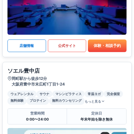
体験・相談予約
店舗情報
公式サイト
ソエル豊中店
岡町駅から徒歩12分
大阪府豊中市末広町1丁目1-24
ウェアレンタル
サウナ
マシンピラティス
常温ヨガ
完全個室
無料体験
プロテイン
無料カウンセリング
もっと見る
営業時間
定休日
0:00〜24:00
年末年始を除き無休