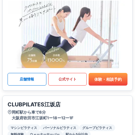
体験・相談予約
店舗情報
公式サイト
CLUBPILATES江坂店
岡町駅から車で8分
大阪府吹田市江坂町1ー18ー12ー1F
マシンピラティス
パーソナルピラティス
グループピラティス
無料体験
ウォーターサーバー
駅から5分以内