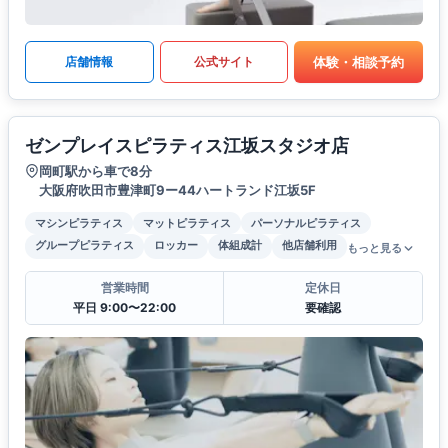
体験・相談予約
店舗情報
公式サイト
ゼンプレイスピラティス江坂スタジオ店
岡町駅から車で8分
大阪府吹田市豊津町9ー44ハートランド江坂5F
マシンピラティス
マットピラティス
パーソナルピラティス
グループピラティス
ロッカー
体組成計
他店舗利用
もっと見る
営業時間
定休日
平日 9:00〜22:00
要確認