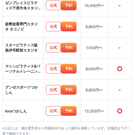
ゼンプレイスピラテ
-
公式
予約
10,450円〜
ィス千里中央スタジ
オ店
姿勢改善専門スタジ
-
公式
予約
6,600円〜
オ ネコノビ
スターピラティス阪
-
公式
予約
1,100円〜
急伊丹駅前スタジオ
マシンピラティス&パ
○
公式
予約
8,000円〜
ーソナルトレーニン
グジムemovere
グンゼスポーツつか
-
公式
予約
8,800円〜
しん
○
公式
予約
iccaつかしん
13,200円〜
※上記には、施設運営者から情報提供のあった施設を掲載しています。全施設は下の一
覧で確認できます。