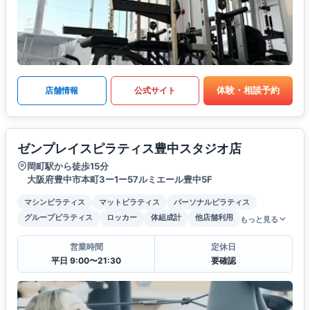
体験・相談予約
店舗情報
公式サイト
ゼンプレイスピラティス豊中スタジオ店
岡町駅から徒歩15分
大阪府豊中市本町3ー1ー57ルミエール豊中5F
マシンピラティス
マットピラティス
パーソナルピラティス
グループピラティス
ロッカー
体組成計
他店舗利用
もっと見る
営業時間
定休日
平日 9:00〜21:30
要確認