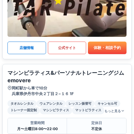
体験・相談予約
店舗情報
公式サイト
マシンピラティス&パーソナルトレーニングジム
emovere
岡町駅から車で10分
兵庫県伊丹市中央２丁目２−１６ 1F
タオルレンタル
ウェアレンタル
レッスン振替可
キャンセル可
トレーナー固定制
マシンピラティス
マットピラティス
もっと見る
営業時間
定休日
月〜土曜日8:00〜22:00
不定休