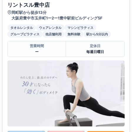
リントスル豊中店
岡町駅から徒歩13分
大阪府豊中市玉井町1ー2ー1豊中駅前ビルディング5F
タオルレンタル
ウェアレンタル
マシンピラティス
グループピラティス
他店舗利用
無料体験
駅から5分以内
営業時間
定休日
ー
毎週日曜日