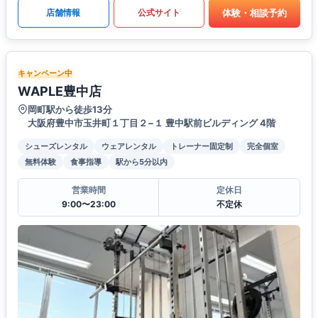
体験・相談予約
店舗情報
公式サイト
キャンペーン中
WAPLE豊中店
岡町駅から徒歩13分
大阪府豊中市玉井町１丁目２−１ 豊中駅前ビルディング 4階
シューズレンタル
ウェアレンタル
トレーナー固定制
完全個室
無料体験
食事指導
駅から5分以内
営業時間
定休日
9:00〜23:00
不定休