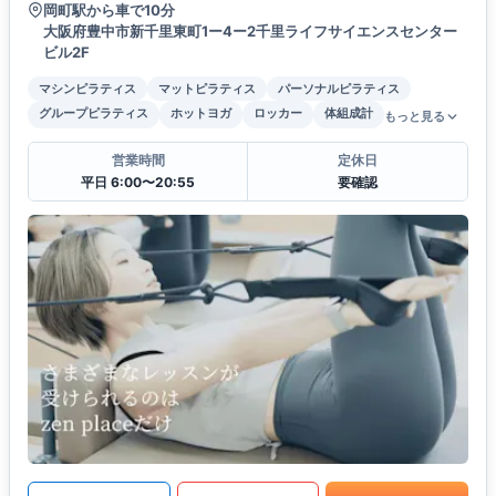
岡町駅から車で10分
大阪府豊中市新千里東町1ー4ー2千里ライフサイエンスセンター
ビル2F
マシンピラティス
マットピラティス
パーソナルピラティス
グループピラティス
ホットヨガ
ロッカー
体組成計
もっと見る
営業時間
定休日
平日 6:00〜20:55
要確認