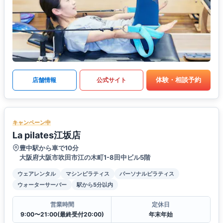
体験・相談予約
店舗情報
公式サイト
キャンペーン中
La pilates江坂店
豊中駅から車で10分
大阪府大阪市吹田市江の木町1-8田中ビル5階
ウェアレンタル
マシンピラティス
パーソナルピラティス
ウォーターサーバー
駅から5分以内
営業時間
定休日
9:00〜21:00(最終受付20:00)
年末年始