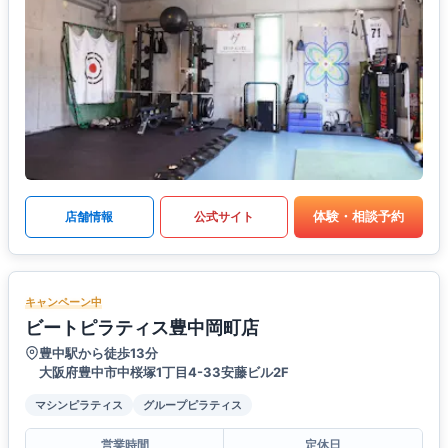
体験・相談予約
店舗情報
公式サイト
キャンペーン中
ビートピラティス豊中岡町店
豊中駅から徒歩13分
大阪府豊中市中桜塚1丁目4-33安藤ビル2F
マシンピラティス
グループピラティス
営業時間
定休日