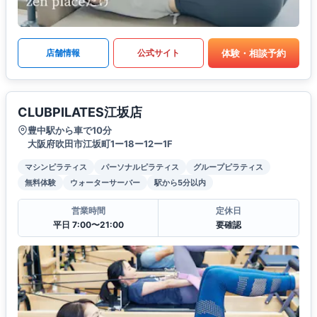
体験・相談予約
店舗情報
公式サイト
CLUBPILATES江坂店
豊中駅から車で10分
大阪府吹田市江坂町1ー18ー12ー1F
マシンピラティス
パーソナルピラティス
グループピラティス
無料体験
ウォーターサーバー
駅から5分以内
営業時間
定休日
平日 7:00〜21:00
要確認