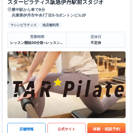
スターピラティス阪急伊丹駅前スタジオ
豊中駅から車で9分
兵庫県伊丹市中央1丁目5-5ボントンビル2F
マシンピラティス
他店舗利用
営業時間
定休日
レッスン開始30分前~レッスン終了30分後
不定休
体験・相談予約
店舗情報
公式サイト