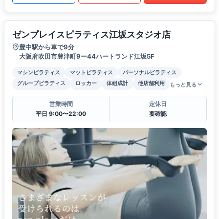
ゼンプレイスピラティス江坂スタジオ店
豊中駅から車で9分
大阪府吹田市豊津町9ー44ハートランド江坂5F
マシンピラティス
マットピラティス
パーソナルピラティス
グループピラティス
ロッカー
体組成計
他店舗利用
もっと見る
営業時間
定休日
平日 9:00〜22:00
要確認