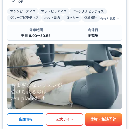
ビル2F
マシンピラティス
マットピラティス
パーソナルピラティス
グループピラティス
ホットヨガ
ロッカー
体組成計
もっと見る
営業時間
定休日
平日 6:00〜20:55
要確認
体験・相談予約
店舗情報
公式サイト