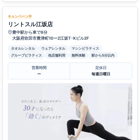
キャンペーン中
リントスル江坂店
豊中駅から車で9分
大阪府吹田市豊津町10ー2江坂T･Kビル2F
タオルレンタル
ウェアレンタル
マシンピラティス
グループピラティス
他店舗利用
無料体験
駅から5分以内
営業時間
定休日
ー
毎週日曜日