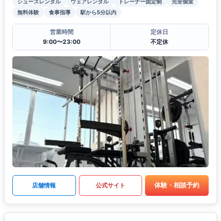
シューズレンタル
ウェアレンタル
トレーナー固定制
完全個室
無料体験
食事指導
駅から5分以内
営業時間
定休日
9:00〜23:00
不定休
体験・相談予約
店舗情報
公式サイト