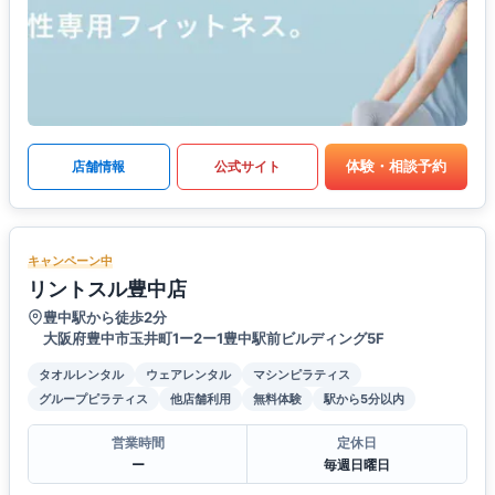
体験・相談予約
店舗情報
公式サイト
キャンペーン中
リントスル豊中店
豊中駅から徒歩2分
大阪府豊中市玉井町1ー2ー1豊中駅前ビルディング5F
タオルレンタル
ウェアレンタル
マシンピラティス
グループピラティス
他店舗利用
無料体験
駅から5分以内
営業時間
定休日
ー
毎週日曜日