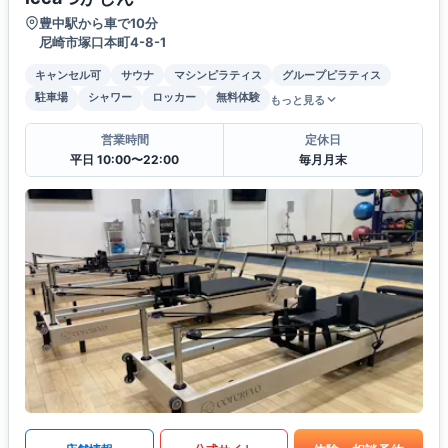
豊中駅から車で10分
尼崎市塚口本町4-8-1
キャンセル可
サウナ
マシンピラティス
グループピラティス
駐車場
シャワー
ロッカー
無料体験
もっと見る
営業時間
定休日
平日 10:00〜22:00
毎月月末