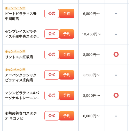
キャンペーン中
-
公式
予約
ビートピラティス豊
6,800円〜
中岡町店
ゼンプレイスピラテ
-
公式
予約
10,450円〜
ィス千里中央スタジ
オ店
キャンペーン中
○
公式
予約
8,800円〜
リントスル江坂店
キャンペーン中
-
公式
予約
アーバンクラシック
8,580円〜
ピラティス庄内店
マシンピラティス&パ
○
公式
予約
8,000円〜
ーソナルトレーニン
グジムemovere
姿勢改善専門スタジ
-
公式
予約
6,600円〜
オ ネコノビ