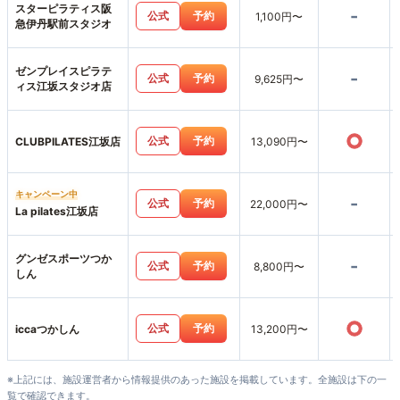
スターピラティス阪
-
公式
予約
1,100円〜
急伊丹駅前スタジオ
ゼンプレイスピラテ
-
公式
予約
9,625円〜
ィス江坂スタジオ店
○
公式
予約
CLUBPILATES江坂店
13,090円〜
キャンペーン中
-
公式
予約
22,000円〜
La pilates江坂店
グンゼスポーツつか
-
公式
予約
8,800円〜
しん
○
公式
予約
iccaつかしん
13,200円〜
※上記には、施設運営者から情報提供のあった施設を掲載しています。全施設は下の一
覧で確認できます。