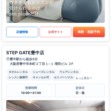
体験・相談予約
店舗情報
公式サイト
STEP GATE豊中店
豊中駅から徒歩3分
大阪府豊中市本町２丁目１−１ 増田ビル ２F
タオルレンタル
シューズレンタル
ウェアレンタル
レッスン振替可
キャンセル可
セミパーソナル
もっと見る
営業時間
定休日
10:00〜21:00
日・祝