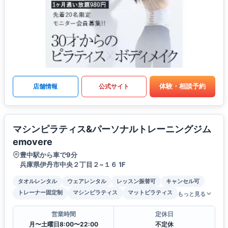
体験・相談予約
店舗情報
公式サイト
マシンピラティス&パーソナルトレーニングジム
emovere
豊中駅から車で9分
兵庫県伊丹市中央２丁目２−１６ 1F
タオルレンタル
ウェアレンタル
レッスン振替可
キャンセル可
トレーナー固定制
マシンピラティス
マットピラティス
もっと見る
営業時間
定休日
月〜土曜日8:00〜22:00
不定休