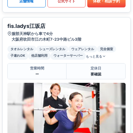
体験・相談予約
店舗情報
公式サイト
fis.ladys江坂店
服部天神駅から車で4分
大阪府吹田市江の木町7-23中路ビル3階
タオルレンタル
シューズレンタル
ウェアレンタル
完全個室
子連れOK
他店舗利用
ウォーターサーバー
もっと見る
営業時間
定休日
ー
要確認