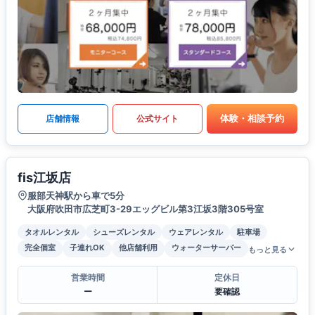
体験・相談予約
店舗情報
公式サイト
fis江坂店
服部天神駅から車で5分
大阪府吹田市広芝町3-29エッグビル第3江坂3階305号室
タオルレンタル
シューズレンタル
ウェアレンタル
駐車場
完全個室
子連れOK
他店舗利用
ウォーターサーバー
もっと見る
営業時間
定休日
ー
要確認