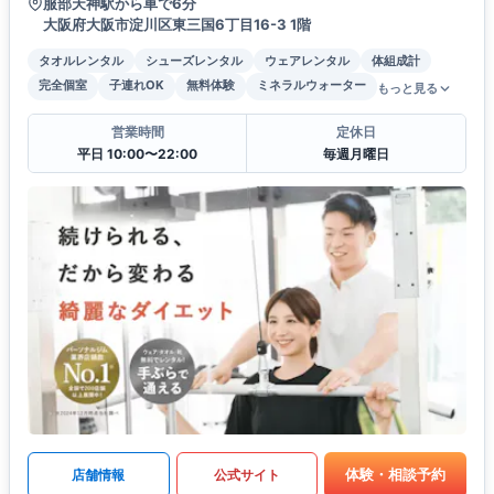
服部天神駅から車で6分
大阪府大阪市淀川区東三国6丁目16-3 1階
タオルレンタル
シューズレンタル
ウェアレンタル
体組成計
完全個室
子連れOK
無料体験
ミネラルウォーター
もっと見る
営業時間
定休日
平日 10:00〜22:00
毎週月曜日
体験・相談予約
店舗情報
公式サイト