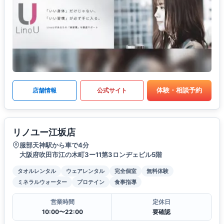
体験・相談予約
店舗情報
公式サイト
リノユー江坂店
服部天神駅から車で4分
大阪府吹田市江の木町3ー11第3ロンヂェビル5階
タオルレンタル
ウェアレンタル
完全個室
無料体験
ミネラルウォーター
プロテイン
食事指導
営業時間
定休日
10:00〜22:00
要確認