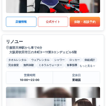
体験・相談予約
店舗情報
公式サイト
リノユー
服部天神駅から車で4分
大阪府吹田市江の木町3ー11第3ロンヂェビル5階
タオルレンタル
ウェアレンタル
シャワー
ロッカー
体組成計
完全個室
無料体験
ミネラルウォーター
食事指導
もっと見る
営業時間
定休日
10:00〜22:00
要確認