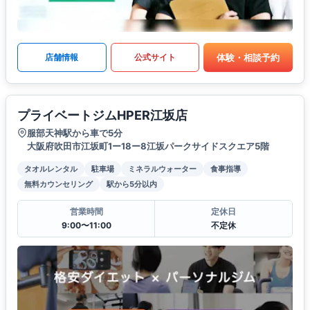
体験・相談予約
店舗情報
公式サイト
プライベートジムHPER江坂店
服部天神駅から車で5分
大阪府吹田市江坂町1ー18ー8江坂パークサイドスクエア5階
タオルレンタル
駐車場
ミネラルウォーター
食事指導
無料カウンセリング
駅から5分以内
営業時間
定休日
9:00〜11:00
不定休