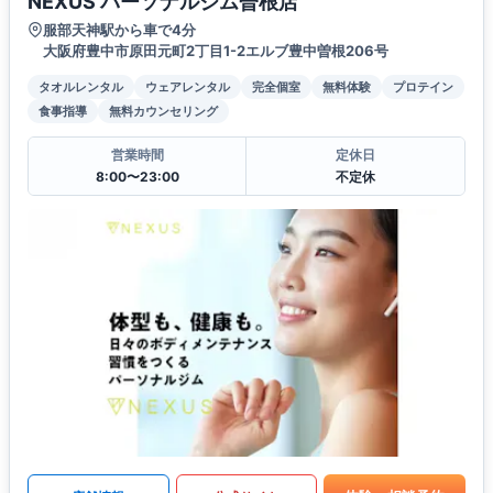
NEXUS パーソナルジム曽根店
服部天神駅から車で4分
大阪府豊中市原田元町2丁目1-2エルブ豊中曽根206号
タオルレンタル
ウェアレンタル
完全個室
無料体験
プロテイン
食事指導
無料カウンセリング
営業時間
定休日
8:00〜23:00
不定休