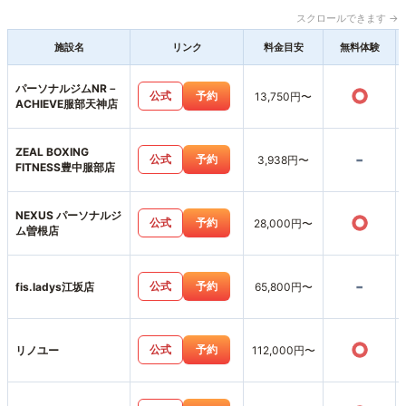
スクロールできます →
施設名
リンク
料金目安
無料体験
パーソナルジムNR－
○
公式
予約
13,750円〜
ACHIEVE服部天神店
ZEAL BOXING
-
公式
予約
3,938円〜
FITNESS豊中服部店
NEXUS パーソナルジ
○
公式
予約
28,000円〜
ム曽根店
-
公式
予約
fis.ladys江坂店
65,800円〜
○
公式
予約
リノユー
112,000円〜