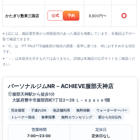
○
公式
予約
かたぎり塾東三国店
8,800円〜
※上記には、施設運営者から情報提供のあった施設を掲載しています。全施設は下の一
覧で確認できます。
※「○」は、FIT PALETTE編集部が独自の調査・基準に基づき、特におすすめする項目
です。
※「－」は未提供を示すものではありません。詳細は各施設の公式サイトをご確認くだ
さい。
パーソナルジムNR－ACHIEVE服部天神店
服部天神駅から徒歩1分
大阪府豊中市服部西町1丁目2ー29 Ｌ－ｓｐａｃｅ1階
完全個室
子連れOK
他店舗利用
無料体験
ウォーターサーバー
トレーナー指名
食事指導
無料カウンセリング
駅から5分以内
営業時間
定休日
7:00〜23:00
定休日なし