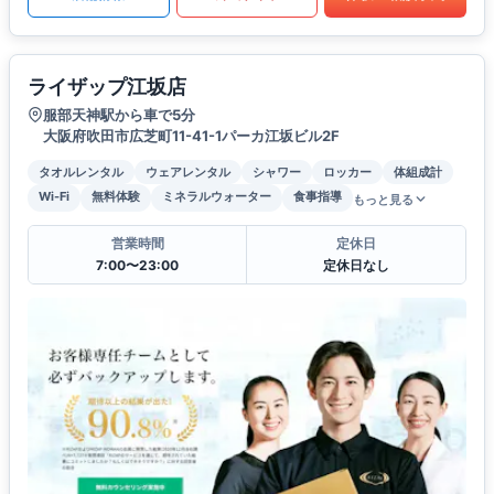
ライザップ江坂店
服部天神駅から車で5分
大阪府吹田市広芝町11-41-1パーカ江坂ビル2F
タオルレンタル
ウェアレンタル
シャワー
ロッカー
体組成計
Wi-Fi
無料体験
ミネラルウォーター
食事指導
もっと見る
営業時間
定休日
7:00〜23:00
定休日なし