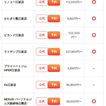
○
公式
予約
リノユー江坂店
112,000円〜
○
公式
予約
かたぎり塾江坂店
8,800円〜
102,300
○
公式
予約
ビヨンド江坂店
円〜
○
公式
予約
ライザップ江坂店
327,800円〜
プライベートジム
-
公式
予約
3,850円〜
HPER江坂店
-
公式
予約
fis江坂店
65,800円〜
NEXUS パーソナルジ
○
公式
予約
28,000円〜
ム大阪緑地公園店