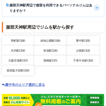
服部天神駅周辺で個室を利用できるパーソナルジムはあ
りますか？
服部天神駅周辺でジムを駅から探す
岡町駅(28)
緑地公園駅(26)
豊中駅(25)
庄内駅(24)
蛍池駅(24)
少路駅(22)
大阪空港駅(21)
曽根駅(21)
千里中央駅(20)
柴原阪大前駅(20)
豊中市のエリア選択に戻る