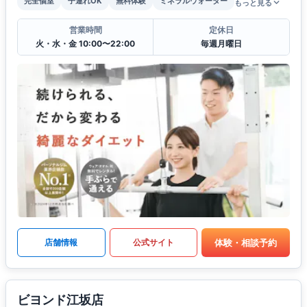
完全個室
子連れOK
無料体験
ミネラルウォーター
もっと見る
営業時間
定休日
火・水・金 10:00〜22:00
毎週月曜日
体験・相談予約
店舗情報
公式サイト
ビヨンド江坂店