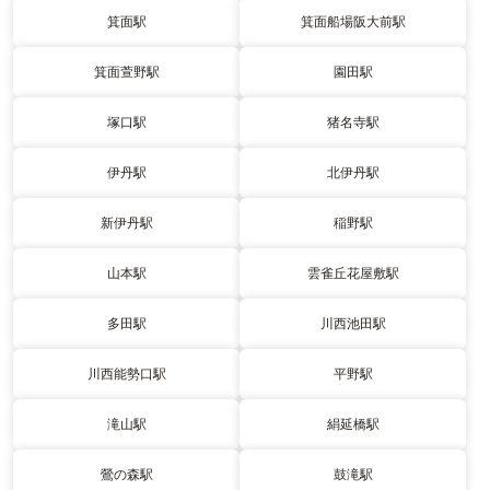
箕面駅
箕面船場阪大前駅
箕面萱野駅
園田駅
塚口駅
猪名寺駅
伊丹駅
北伊丹駅
新伊丹駅
稲野駅
山本駅
雲雀丘花屋敷駅
多田駅
川西池田駅
川西能勢口駅
平野駅
滝山駅
絹延橋駅
鶯の森駅
鼓滝駅