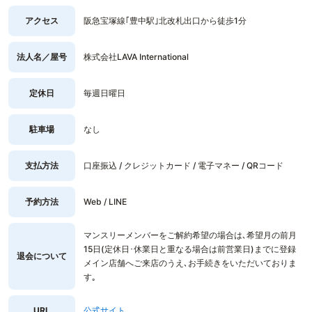
アクセス
阪急宝塚線｢豊中駅｣北改札出口から徒歩1分
法人名／屋号
株式会社LAVA International
定休日
毎週日曜日
駐車場
なし
支払方法
口座振込 / クレジットカード / 電子マネー / QRコード
予約方法
Web / LINE
マンスリーメンバーをご解約希望の場合は､希望月の前月
15日(定休日･休業日と重なる場合は前営業日)までに登録
退会について
メイン店舗へご来店のうえ､お手続きをいただいておりま
す｡
URL
公式サイト