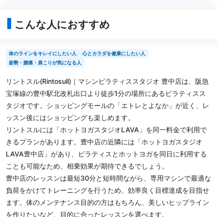
こんな人におすすめ
体のラインをキレイにしたい人
心とカラダを健康にしたい人
姿勢・腰痛・肩こりが気になる人
リントスル(Rintosull)｜マシンピラティススタジオ 豊中店は、阪急
宝塚線の豊中駅北改札出口より徒歩1分の場所にあるピラティスス
タジオです。ショッピングモールの「エトレとよなか」が近く、レ
ッスン後にはショッピングも楽しめます。
リントスルには「ホットヨガスタジオLAVA」を同一料金で利用で
きるプランがあります。豊中店の近隣には「ホットヨガスタジオ
LAVA豊中店」があり、ピラティスとホットヨガを同日に利用する
ことも可能なため、相乗効果が期待できるでしょう。
豊中店のレッスンは最短30分と短時間ながら、専用マシンで最適な
負荷をかけてトレーニングを行うため、効率良く目標達成を目指せ
ます。体のメンテナンス目的の方はもちろん、美しいヒップライン
を作りたいなど、目的に合ったレッスンを選べます。