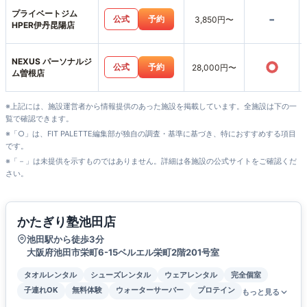
プライベートジム
-
公式
予約
3,850円〜
HPER伊丹昆陽店
NEXUS パーソナルジ
○
公式
予約
28,000円〜
ム曽根店
※上記には、施設運営者から情報提供のあった施設を掲載しています。全施設は下の一
覧で確認できます。
※「○」は、FIT PALETTE編集部が独自の調査・基準に基づき、特におすすめする項目
です。
※「－」は未提供を示すものではありません。詳細は各施設の公式サイトをご確認くだ
さい。
かたぎり塾池田店
池田駅から徒歩3分
大阪府池田市栄町6-15ベルエル栄町2階201号室
タオルレンタル
シューズレンタル
ウェアレンタル
完全個室
子連れOK
無料体験
ウォーターサーバー
プロテイン
もっと見る