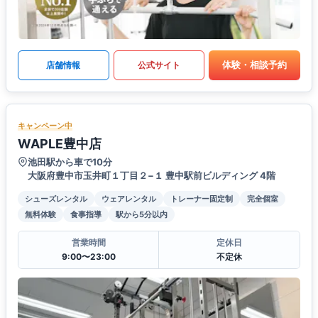
体験・相談予約
店舗情報
公式サイト
キャンペーン中
WAPLE豊中店
池田駅から車で10分
大阪府豊中市玉井町１丁目２−１ 豊中駅前ビルディング 4階
シューズレンタル
ウェアレンタル
トレーナー固定制
完全個室
無料体験
食事指導
駅から5分以内
営業時間
定休日
9:00〜23:00
不定休