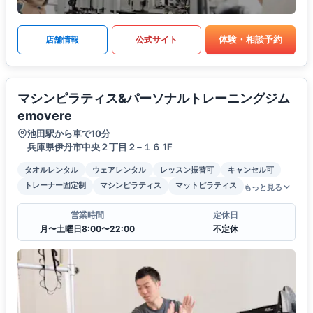
体験・相談予約
店舗情報
公式サイト
マシンピラティス&パーソナルトレーニングジム
emovere
池田駅から車で10分
兵庫県伊丹市中央２丁目２−１６ 1F
タオルレンタル
ウェアレンタル
レッスン振替可
キャンセル可
トレーナー固定制
マシンピラティス
マットピラティス
もっと見る
営業時間
定休日
月〜土曜日8:00〜22:00
不定休