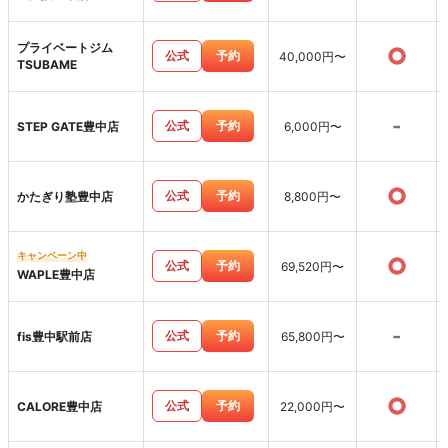
プライベートジム
○
公式
予約
40,000円〜
TSUBAME
-
公式
予約
STEP GATE豊中店
6,000円〜
○
公式
予約
かたぎり塾豊中店
8,800円〜
キャンペーン中
○
公式
予約
69,520円〜
WAPLE豊中店
-
公式
予約
fis豊中駅前店
65,800円〜
○
公式
予約
CALORE豊中店
22,000円〜