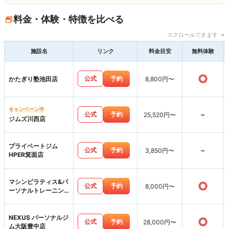
料金・体験・特徴を比べる
スクロールできます →
施設名
リンク
料金目安
無料体験
○
公式
予約
かたぎり塾池田店
8,800円〜
キャンペーン中
-
公式
予約
25,520円〜
ジムズ川西店
プライベートジム
-
公式
予約
3,850円〜
HPER箕面店
マシンピラティス&パ
○
公式
予約
8,000円〜
ーソナルトレーニン
グジムemovere
NEXUS パーソナルジ
○
公式
予約
28,000円〜
ム大阪豊中店