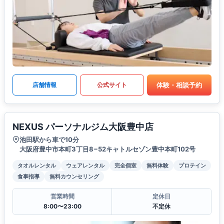
体験・相談予約
店舗情報
公式サイト
NEXUS パーソナルジム大阪豊中店
池田駅から車で10分
大阪府豊中市本町3丁目8−52キャトルセゾン豊中本町102号
タオルレンタル
ウェアレンタル
完全個室
無料体験
プロテイン
食事指導
無料カウンセリング
営業時間
定休日
8:00〜23:00
不定休