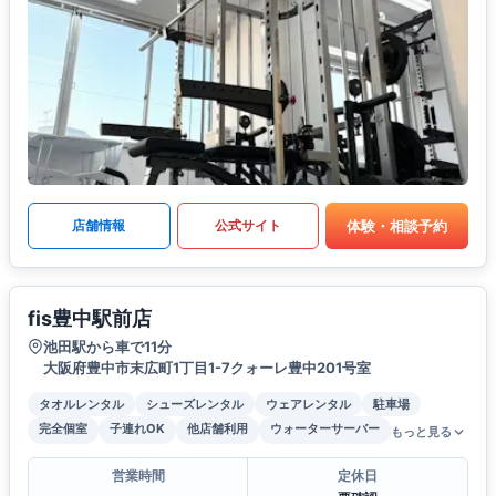
体験・相談予約
店舗情報
公式サイト
fis豊中駅前店
池田駅から車で11分
大阪府豊中市末広町1丁目1-7クォーレ豊中201号室
タオルレンタル
シューズレンタル
ウェアレンタル
駐車場
完全個室
子連れOK
他店舗利用
ウォーターサーバー
もっと見る
営業時間
定休日