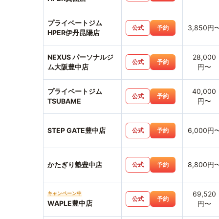
プライベートジム
3,850円
公式
予約
HPER伊丹昆陽店
NEXUS パーソナルジ
28,000
公式
予約
ム大阪豊中店
円〜
プライベートジム
40,000
公式
予約
TSUBAME
円〜
STEP GATE豊中店
6,000円
公式
予約
かたぎり塾豊中店
8,800円
公式
予約
69,520
キャンペーン中
公式
予約
WAPLE豊中店
円〜