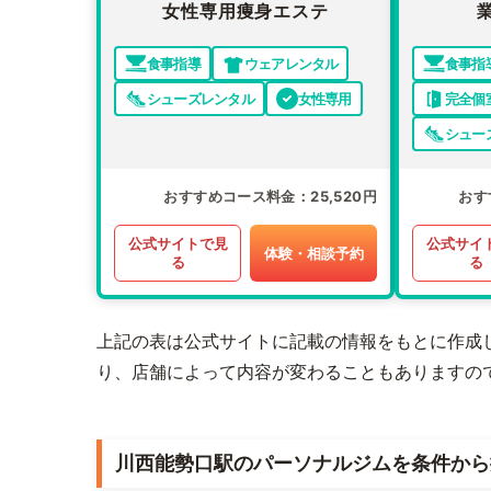
女性専用痩身エステ
食事指導
ウェアレンタル
食事指
シューズレンタル
女性専用
完全個
シュー
おすすめコース料金
25,520円
おす
公式サイトで見
公式サイ
体験・相談予約
る
る
上記の表は公式サイトに記載の情報をもとに作成
り、店舗によって内容が変わることもありますの
川西能勢口駅のパーソナルジムを条件から