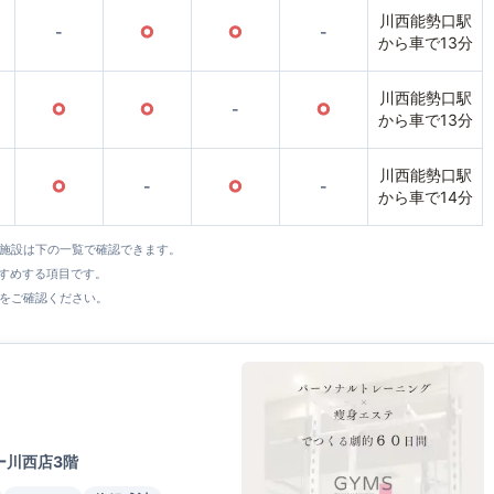
川西能勢口駅
-
○
○
-
から車で13分
川西能勢口駅
○
○
-
○
から車で13分
川西能勢口駅
○
-
○
-
から車で14分
全施設は下の一覧で確認できます。
すすめする項目です。
をご確認ください。
ー川西店3階