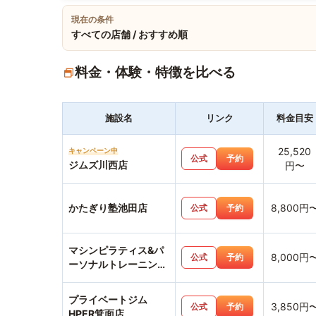
現在の条件
すべての店舗 / おすすめ順
料金・体験・特徴を比べる
施設名
リンク
料金目安
25,520
キャンペーン中
公式
予約
ジムズ川西店
円〜
かたぎり塾池田店
8,800円
公式
予約
マシンピラティス&パ
8,000円
公式
予約
ーソナルトレーニング
ジムemovere
プライベートジム
3,850円
公式
予約
HPER箕面店