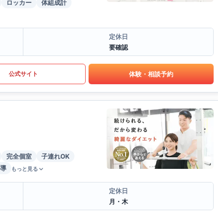
ロッカー
体組成計
定休日
要確認
体験・相談予約
公式サイト
完全個室
子連れOK
導
もっと見る
定休日
月・木