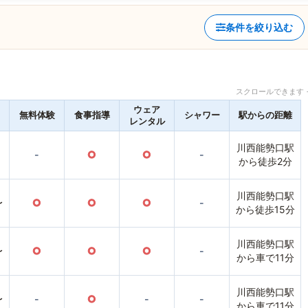
条件を絞り込む
スクロールできます 
ウェア
無料体験
食事指導
シャワー
駅からの距離
レンタル
川西能勢口駅
-
○
○
-
から徒歩2分
川西能勢口駅
〜
○
○
○
-
から徒歩15分
川西能勢口駅
〜
○
○
○
-
から車で11分
川西能勢口駅
〜
-
○
-
-
から車で11分