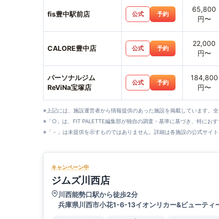
65,800
fis豊中駅前店
公式
予約
円〜
22,000
CALORE豊中店
公式
予約
円〜
パーソナルジム
184,800
公式
予約
ReViNa宝塚店
円〜
※上記には、施設運営者から情報提供のあった施設を掲載しています。
※「○」は、FIT PALETTE編集部が独自の調査・基準に基づき、特にお
※「－」は未提供を示すものではありません。詳細は各施設の公式サイト
キャンペーン中
ジムズ川西店
川西能勢口駅から徒歩2分
兵庫県川西市小花1-6-13イオンリカー&ビューティ