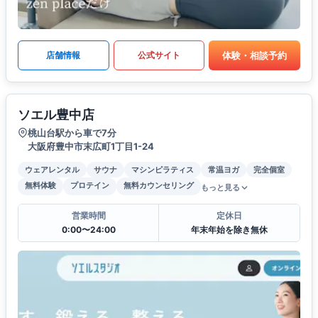
体験・相談予約
店舗情報
公式サイト
ソエル豊中店
桃山台駅から車で7分
大阪府豊中市末広町1丁目1-24
ウェアレンタル
サウナ
マシンピラティス
常温ヨガ
完全個室
無料体験
プロテイン
無料カウンセリング
もっと見る
営業時間
定休日
0:00〜24:00
年末年始を除き無休