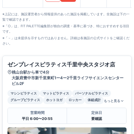
※上記には、施設運営者から情報提供のあった施設を掲載しています。全施設は下の一
覧で確認できます。
※「○」は、FIT PALETTE編集部が独自の調査・基準に基づき、特におすすめする項目
です。
※「－」は未提供を示すものではありません。詳細は各施設の公式サイトをご確認くだ
さい。
ゼンプレイスピラティス千里中央スタジオ店
桃山台駅から車で4分
大阪府豊中市新千里東町1ー4ー2千里ライフサイエンスセンター
ビル2F
マシンピラティス
マットピラティス
パーソナルピラティス
グループピラティス
ホットヨガ
ロッカー
体組成計
もっと見る
営業時間
定休日
平日 6:00〜20:55
要確認