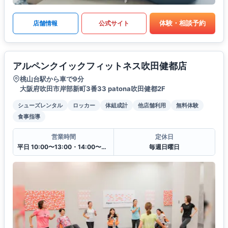
体験・相談予約
店舗情報
公式サイト
アルペンクイックフィットネス吹田健都店
桃山台駅から車で9分
大阪府吹田市岸部新町3番33 patona吹田健都2F
シューズレンタル
ロッカー
体組成計
他店舗利用
無料体験
食事指導
営業時間
定休日
平日 10:00〜13:00・14:00〜20:00
毎週日曜日