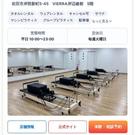
吹田市岸部新町5-45 VIERRA岸辺健都 5階
タオルレンタル
ウェアレンタル
キャンセル可
サウナ
マシンピラティス
グループピラティス
駐車場
もっと見る
営業時間
定休日
平日 10:00〜23:00
毎週火曜日
体験・相談予約
店舗情報
公式サイト