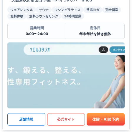
大阪府吹田市山田市場7-1ハイツPリバー1F105
ウェアレンタル
サウナ
マシンピラティス
常温ヨガ
完全個室
無料体験
無料カウンセリング
24時間営業
営業時間
定休日
0:00〜24:00
年末年始を除き無休
体験・相談予約
店舗情報
公式サイト