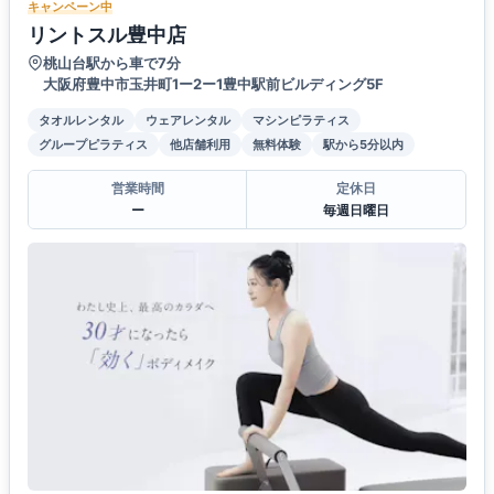
キャンペーン中
リントスル豊中店
桃山台駅から車で7分
大阪府豊中市玉井町1ー2ー1豊中駅前ビルディング5F
タオルレンタル
ウェアレンタル
マシンピラティス
グループピラティス
他店舗利用
無料体験
駅から5分以内
営業時間
定休日
ー
毎週日曜日