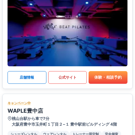
体験・相談予約
店舗情報
公式サイト
キャンペーン中
WAPLE豊中店
桃山台駅から車で7分
大阪府豊中市玉井町１丁目２−１ 豊中駅前ビルディング 4階
シューズレンタル
ウェアレンタル
トレーナー固定制
完全個室