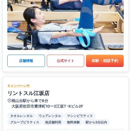
体験・相談予約
店舗情報
公式サイト
キャンペーン中
リントスル江坂店
桃山台駅から車で8分
大阪府吹田市豊津町10ー2江坂T･Kビル2F
タオルレンタル
ウェアレンタル
マシンピラティス
グループピラティス
他店舗利用
無料体験
駅から5分以内