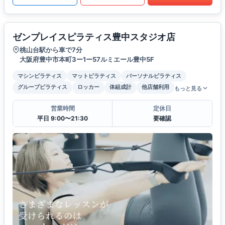
ゼンプレイスピラティス豊中スタジオ店
桃山台駅から車で7分
大阪府豊中市本町3ー1ー57ルミエール豊中5F
マシンピラティス
マットピラティス
パーソナルピラティス
グループピラティス
ロッカー
体組成計
他店舗利用
もっと見る
営業時間
定休日
平日 9:00〜21:30
要確認