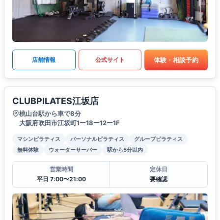
体験・相談予約
店舗情報
公式サイト
CLUBPILATES江坂店
桃山台駅から車で8分
大阪府吹田市江坂町1ー18ー12ー1F
マシンピラティス
パーソナルピラティス
グループピラティス
無料体験
ウォーターサーバー
駅から5分以内
営業時間
定休日
平日 7:00〜21:00
要確認