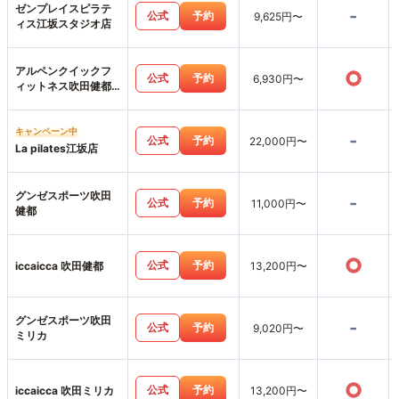
ゼンプレイスピラテ
-
公式
予約
9,625円〜
ィス江坂スタジオ店
アルペンクイックフ
○
公式
予約
6,930円〜
ィットネス吹田健都
店
キャンペーン中
-
公式
予約
22,000円〜
La pilates江坂店
グンゼスポーツ吹田
-
公式
予約
11,000円〜
健都
○
公式
予約
iccaicca 吹田健都
13,200円〜
グンゼスポーツ吹田
-
公式
予約
9,020円〜
ミリカ
○
公式
予約
iccaicca 吹田ミリカ
13,200円〜