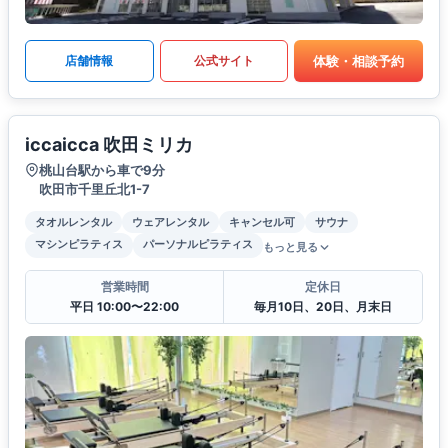
体験・相談予約
店舗情報
公式サイト
iccaicca 吹田ミリカ
桃山台駅から車で9分
吹田市千里丘北1-7
タオルレンタル
ウェアレンタル
キャンセル可
サウナ
マシンピラティス
パーソナルピラティス
もっと見る
営業時間
定休日
平日 10:00〜22:00
毎月10日、20日、月末日