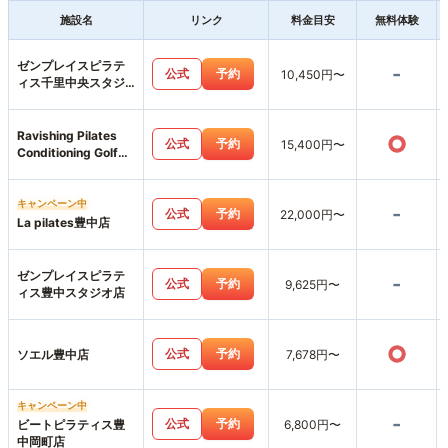
施設名
リンク
料金目安
無料体験
ゼンプレイスピラテ
-
公式
予約
10,450円〜
ィス千里中央スタジ
オ店
Ravishing Pilates
○
公式
予約
15,400円〜
Conditioning Golf
Gym
キャンペーン中
-
公式
予約
22,000円〜
La pilates豊中店
ゼンプレイスピラテ
-
公式
予約
9,625円〜
ィス豊中スタジオ店
○
公式
予約
ソエル豊中店
7,678円〜
キャンペーン中
-
公式
予約
ビートピラティス豊
6,800円〜
中岡町店