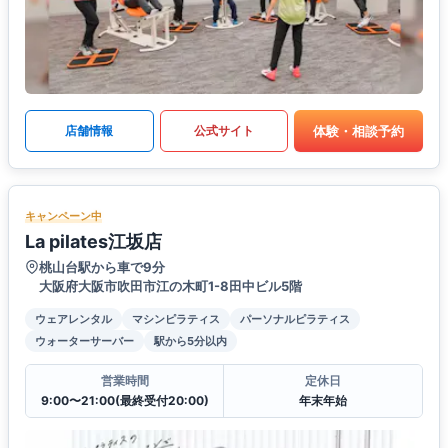
体験・相談予約
店舗情報
公式サイト
キャンペーン中
La pilates江坂店
桃山台駅から車で9分
大阪府大阪市吹田市江の木町1-8田中ビル5階
ウェアレンタル
マシンピラティス
パーソナルピラティス
ウォーターサーバー
駅から5分以内
営業時間
定休日
9:00〜21:00(最終受付20:00)
年末年始