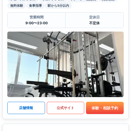
無料体験
食事指導
駅から5分以内
営業時間
定休日
9:00〜23:00
不定休
体験・相談予約
店舗情報
公式サイト