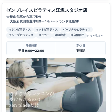
ゼンプレイスピラティス江坂スタジオ店
桃山台駅から車で8分
大阪府吹田市豊津町9ー44ハートランド江坂5F
マシンピラティス
マットピラティス
パーソナルピラティス
グループピラティス
ロッカー
体組成計
他店舗利用
もっと見る
営業時間
定休日
平日 9:00〜22:00
要確認