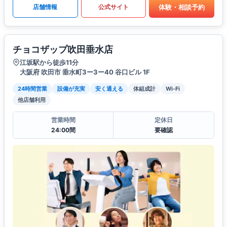
体験・相談予約
店舗情報
公式サイト
チョコザップ吹田垂水店
江坂駅から徒歩11分
大阪府 吹田市 垂水町3ー3ー40 谷口ビル 1F
24時間営業
設備が充実
安く通える
体組成計
Wi-Fi
他店舗利用
営業時間
定休日
24:00間
要確認