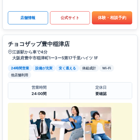
体験・相談予約
店舗情報
公式サイト
チョコザップ豊中稲津店
江坂駅から車で4分
大阪府豊中市稲津町1ー3ー5第17千里ハイツ 1F
24時間営業
設備が充実
安く通える
体組成計
Wi-Fi
他店舗利用
営業時間
定休日
24:00間
要確認