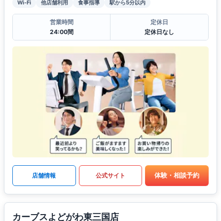
Wi-Fi
他店舗利用
食事指導
駅から5分以内
営業時間
定休日
24:00間
定休日なし
体験・相談予約
店舗情報
公式サイト
カーブスよどがわ東三国店