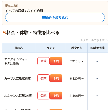
現在の条件
すべての店舗 / おすすめ順
条件を絞り込む
料金・体験・特徴を比べる
スクロールできます →
施設名
リンク
料金目安
24時間営業
エニタイムフィット
-
公式
予約
7,920円〜
ネス江坂店
-
公式
予約
カーブス江坂駅前店
6,820円〜
-
公式
予約
ルネサンス江坂24店
4,400円〜