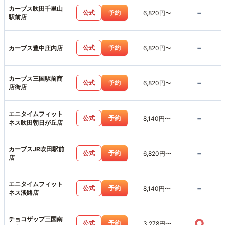
カーブス吹田千里山
-
公式
予約
6,820円〜
駅前店
-
公式
予約
カーブス豊中庄内店
6,820円〜
カーブス三国駅前商
-
公式
予約
6,820円〜
店街店
エニタイムフィット
-
公式
予約
8,140円〜
ネス吹田朝日が丘店
カーブスJR吹田駅前
-
公式
予約
6,820円〜
店
エニタイムフィット
-
公式
予約
8,140円〜
ネス淡路店
チョコザップ三国南
○
公式
予約
3,278円〜