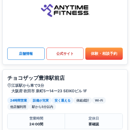
体験・相談予約
店舗情報
公式サイト
チョコザップ豊津駅前店
江坂駅から車で3分
大阪府 吹田市 泉町5ー14ー23 SEIKOビル 1F
24時間営業
設備が充実
安く通える
体組成計
Wi-Fi
他店舗利用
駅から5分以内
営業時間
定休日
24:00間
要確認