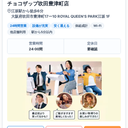
チョコザップ吹田豊津町店
江坂駅から徒歩6分
大阪府吹田市豊津町17ー10 ROYAL QUEEN'S PARK江坂 1F
24時間営業
設備が充実
安く通える
体組成計
Wi-Fi
他店舗利用
駅から5分以内
営業時間
定休日
24:00間
要確認