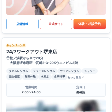
体験・相談予約
店舗情報
公式サイト
キャンペーン中
24/7ワークアウト堺東店
松ノ浜駅から車で20分
大阪府堺市堺区中瓦町2-3-29Kウエノビル3階
タオルレンタル
シューズレンタル
ウェアレンタル
シャワー
完全個室
無料体験
水素水
食事指導
もっと見る
営業時間
定休日
7:00〜24:00
要確認