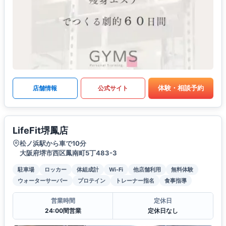
体験・相談予約
店舗情報
公式サイト
LifeFit堺鳳店
松ノ浜駅から車で10分
大阪府堺市西区鳳南町5丁483-3
駐車場
ロッカー
体組成計
Wi-Fi
他店舗利用
無料体験
ウォーターサーバー
プロテイン
トレーナー指名
食事指導
営業時間
定休日
24:00間営業
定休日なし