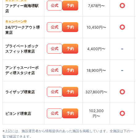
○
公式
予約
ファディー南海堺駅
7,678円〜
店
キャンペーン中
○
公式
予約
24/7ワークアウト堺
10,450円〜
東店
プライベートボック
-
公式
予約
4,400円〜
スフィット堺東店
アンドゥスーパーボ
-
公式
予約
18,900円〜
ディ堺スタジオ店
○
公式
予約
ライザップ堺東店
327,800円〜
102,300
○
公式
予約
ビヨンド堺東店
円〜
※上記には、施設運営者から情報提供のあった施設を掲載しています。全施設は下の一
覧で確認できます。