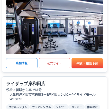
体験・相談予約
店舗情報
公式サイト
ライザップ岸和田店
松ノ浜駅から車で13分
大阪府岸和田市港緑町3ー1岸和田カンカンベイサイドモール
WEST1F
タオルレンタル
ウェアレンタル
シャワー
ロッカー
体組成計