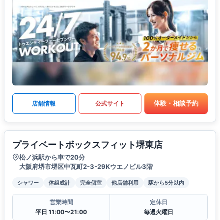
体験・相談予約
店舗情報
公式サイト
プライベートボックスフィット堺東店
松ノ浜駅から車で20分
大阪府堺市堺区中瓦町2-3-29Kウエノビル3階
シャワー
体組成計
完全個室
他店舗利用
駅から5分以内
営業時間
定休日
平日 11:00〜21:00
毎週火曜日