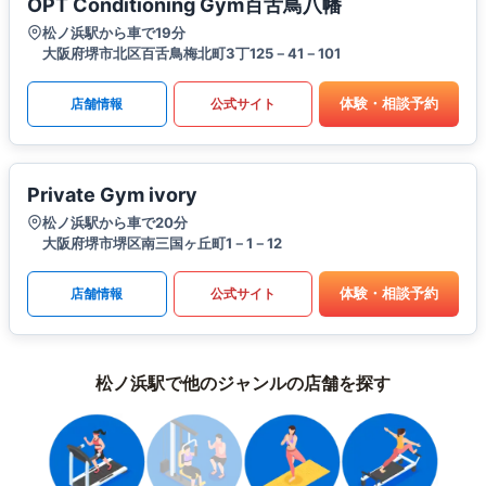
OPT Conditioning Gym百舌鳥八幡
松ノ浜駅から車で19分
大阪府堺市北区百舌鳥梅北町3丁125－41－101
体験・相談予約
店舗情報
公式サイト
Private Gym ivory
松ノ浜駅から車で20分
大阪府堺市堺区南三国ヶ丘町1－1－12
体験・相談予約
店舗情報
公式サイト
松ノ浜駅で他のジャンルの店舗を探す