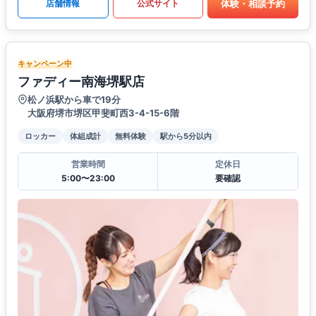
体験・相談予約
店舗情報
公式サイト
キャンペーン中
ファディー南海堺駅店
松ノ浜駅から車で19分
大阪府堺市堺区甲斐町西3-4-15-6階
ロッカー
体組成計
無料体験
駅から5分以内
営業時間
定休日
5:00〜23:00
要確認