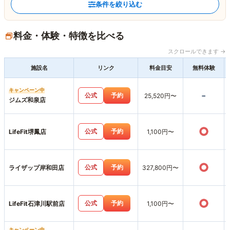
条件を絞り込む
料金・体験・特徴を比べる
スクロールできます →
施設名
リンク
料金目安
無料体験
キャンペーン中
-
公式
予約
25,520円〜
ジムズ和泉店
○
公式
予約
LifeFit堺鳳店
1,100円〜
○
公式
予約
ライザップ岸和田店
327,800円〜
○
公式
予約
LifeFit石津川駅前店
1,100円〜
キャンペーン中