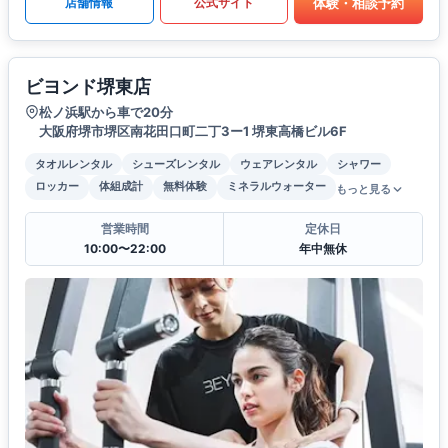
体験・相談予約
店舗情報
公式サイト
ビヨンド堺東店
松ノ浜駅から車で20分
大阪府堺市堺区南花田口町二丁3ー1 堺東高橋ビル6F
タオルレンタル
シューズレンタル
ウェアレンタル
シャワー
ロッカー
体組成計
無料体験
ミネラルウォーター
もっと見る
営業時間
定休日
10:00〜22:00
年中無休