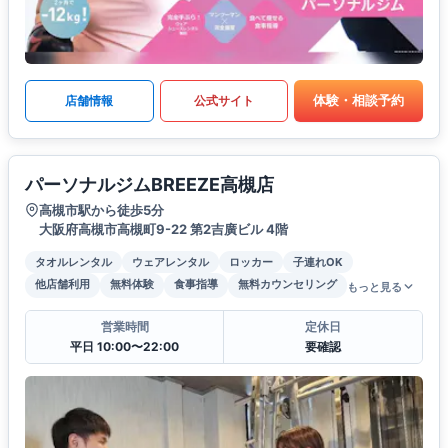
体験・相談予約
店舗情報
公式サイト
パーソナルジムBREEZE高槻店
高槻市駅から徒歩5分
大阪府高槻市高槻町9-22 第2吉廣ビル 4階
タオルレンタル
ウェアレンタル
ロッカー
子連れOK
他店舗利用
無料体験
食事指導
無料カウンセリング
もっと見る
営業時間
定休日
平日 10:00〜22:00
要確認