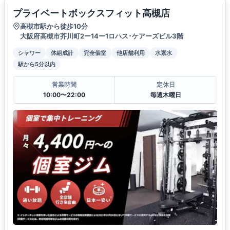
プライベートボックスフィット高槻店
高槻市駅から徒歩10分
大阪府高槻市芥川町2ー14ー1ロハス･ケアーズビル3階
シャワー
体組成計
完全個室
他店舗利用
水素水
駅から5分以内
営業時間
定休日
10:00〜22:00
毎週木曜日