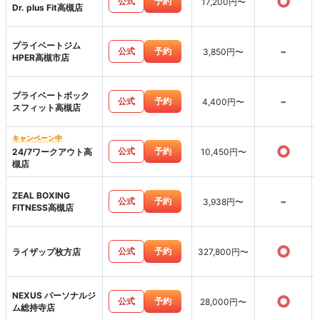
○
公式
予約
17,200円〜
Dr. plus Fit高槻店
プライベートジム
-
公式
予約
3,850円〜
HPER高槻市店
プライベートボック
-
公式
予約
4,400円〜
スフィット高槻店
キャンペーン中
○
公式
予約
24/7ワークアウト高
10,450円〜
槻店
ZEAL BOXING
-
公式
予約
3,938円〜
FITNESS高槻店
○
公式
予約
ライザップ枚方店
327,800円〜
NEXUS パーソナルジ
○
公式
予約
28,000円〜
ム総持寺店