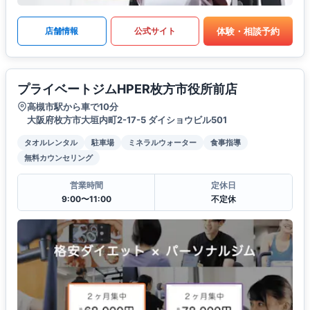
体験・相談予約
店舗情報
公式サイト
プライベートジムHPER枚方市役所前店
高槻市駅から車で10分
大阪府枚方市大垣内町2-17-5 ダイショウビル501
タオルレンタル
駐車場
ミネラルウォーター
食事指導
無料カウンセリング
営業時間
定休日
9:00〜11:00
不定休