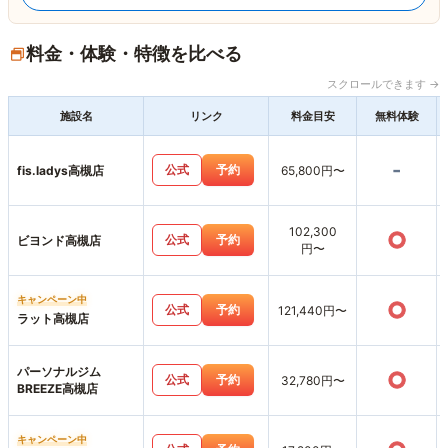
料金・体験・特徴を比べる
スクロールできます →
施設名
リンク
料金目安
無料体験
-
公式
予約
fis.ladys高槻店
65,800円〜
102,300
○
公式
予約
ビヨンド高槻店
円〜
キャンペーン中
○
公式
予約
121,440円〜
ラット高槻店
パーソナルジム
○
公式
予約
32,780円〜
BREEZE高槻店
キャンペーン中