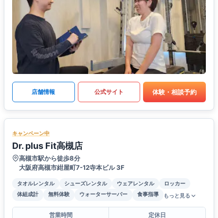
体験・相談予約
店舗情報
公式サイト
キャンペーン中
Dr. plus Fit高槻店
高槻市駅から徒歩8分
大阪府高槻市紺屋町7-12寺本ビル 3F
タオルレンタル
シューズレンタル
ウェアレンタル
ロッカー
体組成計
無料体験
ウォーターサーバー
食事指導
もっと見る
営業時間
定休日