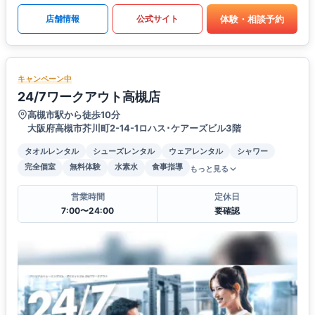
体験・相談予約
店舗情報
公式サイト
キャンペーン中
24/7ワークアウト高槻店
高槻市駅から徒歩10分
大阪府高槻市芥川町2-14-1ロハス･ケアーズビル3階
タオルレンタル
シューズレンタル
ウェアレンタル
シャワー
完全個室
無料体験
水素水
食事指導
もっと見る
営業時間
定休日
7:00〜24:00
要確認