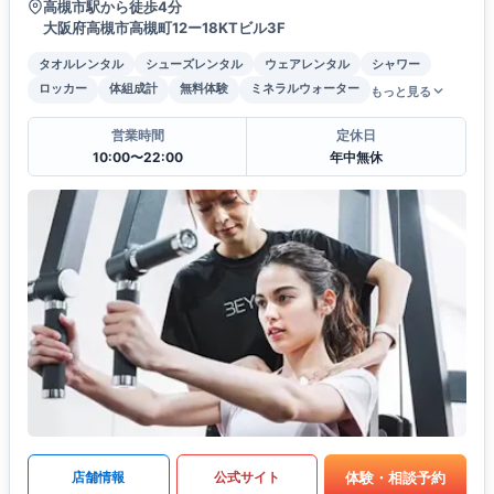
高槻市駅から徒歩4分
大阪府高槻市高槻町12ー18KTビル3F
タオルレンタル
シューズレンタル
ウェアレンタル
シャワー
ロッカー
体組成計
無料体験
ミネラルウォーター
もっと見る
営業時間
定休日
10:00〜22:00
年中無休
体験・相談予約
店舗情報
公式サイト