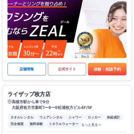
体験・相談予約
店舗情報
公式サイト
ライザップ枚方店
高槻市駅から車で9分
大阪府枚方市新町1ー9ー6松浦枚方ビル4F/5F
タオルレンタル
ウェアレンタル
シャワー
ロッカー
体組成計
完全個室
無料体験
ミネラルウォーター
もっと見る