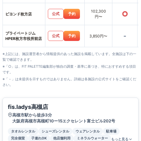
102,300
○
公式
予約
ビヨンド枚方店
円〜
プライベートジム
-
公式
予約
3,850円〜
HPER枚方市役所前店
※上記には、施設運営者から情報提供のあった施設を掲載しています。全施設は下の一
覧で確認できます。
※「○」は、FIT PALETTE編集部が独自の調査・基準に基づき、特におすすめする項目
です。
※「－」は未提供を示すものではありません。詳細は各施設の公式サイトをご確認くだ
さい。
fis.ladys高槻店
高槻市駅から徒歩3分
大阪府高槻市高槻町10ー15エクセレント富士ビル202号
タオルレンタル
シューズレンタル
ウェアレンタル
駐車場
完全個室
子連れOK
他店舗利用
ミネラルウォーター
もっと見る