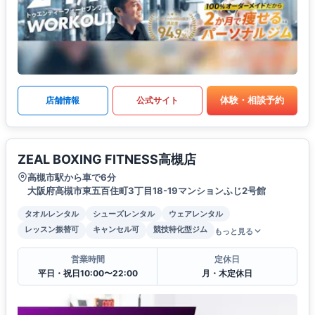
体験・相談予約
店舗情報
公式サイト
ZEAL BOXING FITNESS高槻店
高槻市駅から車で6分
大阪府高槻市東五百住町3丁目18-19マンションふじ2号館
タオルレンタル
シューズレンタル
ウェアレンタル
レッスン振替可
キャンセル可
競技特化型ジム
もっと見る
営業時間
定休日
平日・祝日10:00〜22:00
月・木定休日