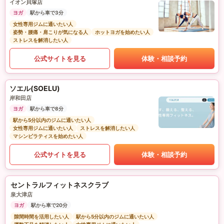
イオン貝塚店
ヨガ
駅から車で3分
女性専用ジムに通いたい人
姿勢・腰痛・肩こりが気になる人
ホットヨガを始めたい人
ストレスを解消したい人
公式サイトを見る
体験・相談予約
ソエル(SOELU)
岸和田店
ヨガ
駅から車で8分
駅から5分以内のジムに通いたい人
女性専用ジムに通いたい人
ストレスを解消したい人
マシンピラティスを始めたい人
公式サイトを見る
体験・相談予約
セントラルフィットネスクラブ
泉大津店
ヨガ
駅から車で20分
隙間時間を活用したい人
駅から5分以内のジムに通いたい人