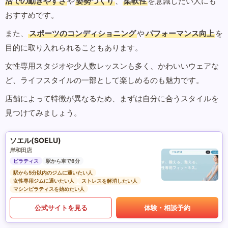
活での動きやすさ
や
姿勢づくり
、
柔軟性
を意識したい人にも
おすすめです。
また、
スポーツのコンディショニング
や
パフォーマンス向上
を
目的に取り入れられることもあります。
女性専用スタジオや少人数レッスンも多く、かわいいウェアな
ど、ライフスタイルの一部として楽しめるのも魅力です。
店舗によって特徴が異なるため、まずは自分に合うスタイルを
見つけてみましょう。
ソエル(SOELU)
岸和田店
ピラティス
駅から車で8分
駅から5分以内のジムに通いたい人
女性専用ジムに通いたい人
ストレスを解消したい人
マシンピラティスを始めたい人
公式サイトを見る
体験・相談予約