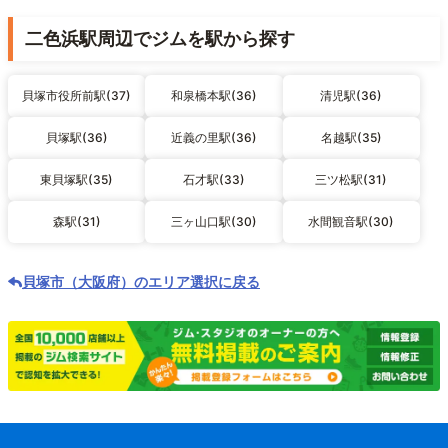
二色浜駅周辺でジムを駅から探す
貝塚市役所前駅(37)
和泉橋本駅(36)
清児駅(36)
貝塚駅(36)
近義の里駅(36)
名越駅(35)
東貝塚駅(35)
石才駅(33)
三ツ松駅(31)
森駅(31)
三ヶ山口駅(30)
水間観音駅(30)
貝塚市（大阪府）のエリア選択に戻る