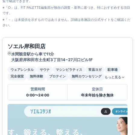
覧で確認できます。
※「○」は、FIT PALETTE編集部が独自の調査・基準に基づき、特におすすめする項目
です。
※「－」は未提供を示すものではありません。詳細は各施設の公式サイトをご確認くだ
さい。
ソエル岸和田店
水間観音駅から車で11分
大阪府岸和田市土生町3丁目14−27川口ビル1F
ウェアレンタル
サウナ
マシンピラティス
常温ヨガ
駐車場
完全個室
無料体験
プロテイン
無料カウンセリング
もっと見る
営業時間
定休日
0:00〜24:00
年末年始を除き無休