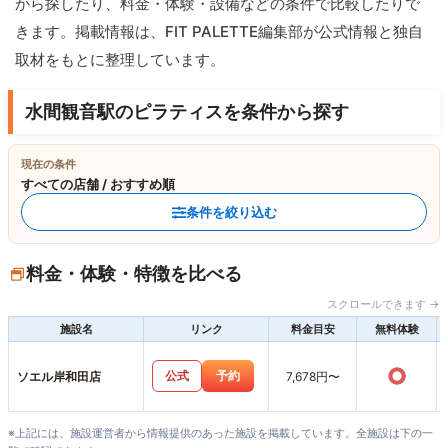
から探したり、料金・体験・設備などの条件で比較したりで
きます。掲載情報は、FIT PALETTE編集部が公式情報と独自
取材をもとに整理しています。
水間観音駅のピラティスを条件から探す
現在の条件
すべての店舗 / おすすめ順
条件を絞り込む
料金・体験・特徴を比べる
スクロールできます →
施設名
リンク
料金目安
無料体験
○
公式
予約
ソエル岸和田店
7,678円〜
※上記には、施設運営者から情報提供のあった施設を掲載しています。全施設は下の一