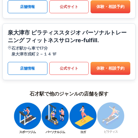
体験・相談予約
店舗情報
公式サイト
泉大津市 ピラティススタジオ パーソナルトレー
ニング フィットネスサロンre-fulfill.
石才駅から車で17分
泉大津市戎町２－１４ 1F
体験・相談予約
店舗情報
公式サイト
石才駅で他のジャンルの店舗を探す
ピラティス
スポーツジム
パーソナルジム
ヨガ