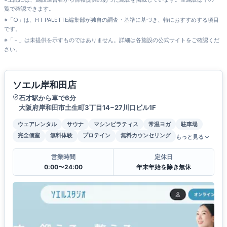
覧で確認できます。
※「○」は、FIT PALETTE編集部が独自の調査・基準に基づき、特におすすめする項目
です。
※「－」は未提供を示すものではありません。詳細は各施設の公式サイトをご確認くだ
さい。
ソエル岸和田店
石才駅から車で6分
大阪府岸和田市土生町3丁目14−27川口ビル1F
ウェアレンタル
サウナ
マシンピラティス
常温ヨガ
駐車場
完全個室
無料体験
プロテイン
無料カウンセリング
もっと見る
営業時間
定休日
0:00〜24:00
年末年始を除き無休