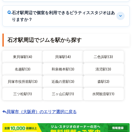
石才駅周辺で個室を利用できるピラティススタジオはあ
りますか？
石才駅周辺でジムを駅から探す
東貝塚駅(4)
貝塚駅(4)
二色浜駅(3)
名越駅(3)
和泉橋本駅(3)
清児駅(3)
貝塚市役所前駅(3)
近義の里駅(3)
森駅(2)
三ツ松駅(1)
三ヶ山口駅(1)
水間観音駅(1)
貝塚市（大阪府）のエリア選択に戻る