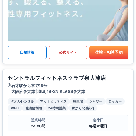
体験・相談予約
店舗情報
公式サイト
セントラルフィットネスクラブ泉大津店
石才駅から車で18分
大阪府泉大津市旭町19-2N.KLASS泉大津
タオルレンタル
マットピラティス
駐車場
シャワー
ロッカー
Wi-Fi
他店舗利用
24時間営業
駅から5分以内
営業時間
定休日
24:00間
毎週木曜日