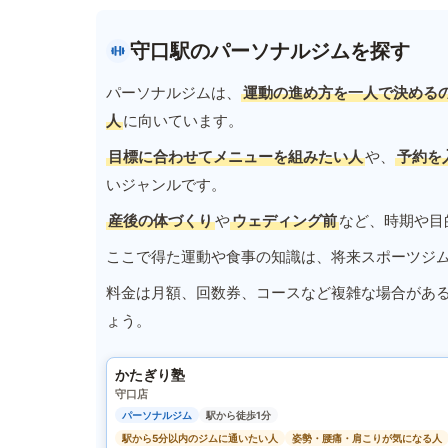
守口駅のパーソナルジムを探す
パーソナルジムは、
運動の進め方を一人で決める
人
に向いています。
目標に合わせてメニューを組みたい人
や、
予約を
いジャンルです。
産後の体づくり
や
ウェディング前
など、時期や目
ここで得た運動や食事の知識は、将来スポーツジ
料金は月額、回数券、コースなど複雑な場合があ
ょう。
かたぎり塾
守口店
パーソナルジム
駅から徒歩1分
駅から5分以内のジムに通いたい人
姿勢・腰痛・肩こりが気になる人