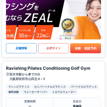
体験・相談予約
店舗情報
公式サイト
Ravishing Pilates Conditioning Golf Gym
茨木市駅から車で11分
大阪府吹田市山田北８−５
マシンピラティス
セミパーソナルピラティス
パーソナルピラティス
無料体験
ウォーターサーバー
ミネラルウォーター
営業時間
定休日
ー
要確認