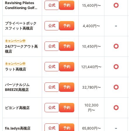
Ravishing Pilates
○
公式
予約
15,400円〜
Conditioning Golf
Gym
プライベートボック
-
公式
予約
4,400円〜
スフィット高槻店
キャンペーン中
○
公式
予約
24/7ワークアウト高
10,450円〜
槻店
キャンペーン中
○
公式
予約
121,440円〜
ラット高槻店
パーソナルジム
○
公式
予約
32,780円〜
BREEZE高槻店
102,300
○
公式
予約
ビヨンド高槻店
円〜
-
公式
予約
fis.ladys高槻店
65,800円〜