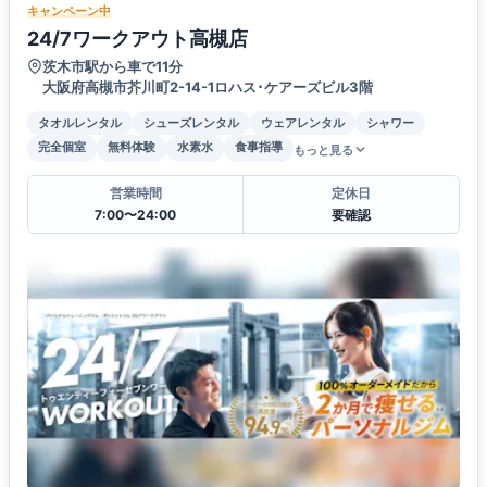
キャンペーン中
24/7ワークアウト高槻店
茨木市駅から車で11分
大阪府高槻市芥川町2-14-1ロハス･ケアーズビル3階
タオルレンタル
シューズレンタル
ウェアレンタル
シャワー
完全個室
無料体験
水素水
食事指導
もっと見る
営業時間
定休日
7:00〜24:00
要確認