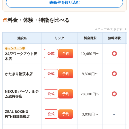
条件を絞り込む
料金・体験・特徴を比べる
スクロールできます →
施設名
リンク
料金目安
無料体験
キャンペーン中
○
公式
予約
24/7ワークアウト茨
10,450円〜
木店
○
公式
予約
かたぎり塾茨木店
8,800円〜
NEXUS パーソナルジ
○
公式
予約
28,000円〜
ム総持寺店
ZEAL BOXING
-
公式
予約
3,938円〜
FITNESS高槻店