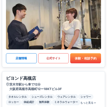
体験・相談予約
店舗情報
公式サイト
ビヨンド高槻店
茨木市駅から車で12分
大阪府高槻市高槻町12ー18KTビル3F
タオルレンタル
シューズレンタル
ウェアレンタル
シャワー
ロッカー
体組成計
無料体験
ミネラルウォーター
もっと見る