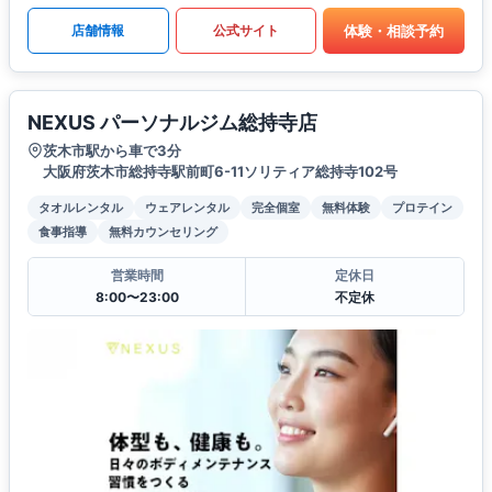
体験・相談予約
店舗情報
公式サイト
NEXUS パーソナルジム総持寺店
茨木市駅から車で3分
大阪府茨木市総持寺駅前町6-11ソリティア総持寺102号
タオルレンタル
ウェアレンタル
完全個室
無料体験
プロテイン
食事指導
無料カウンセリング
営業時間
定休日
8:00〜23:00
不定休