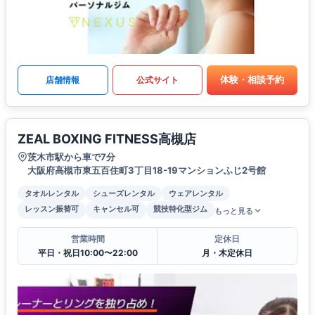
体験・相談予約
店舗情報
公式サイト
ZEAL BOXING FITNESS高槻店
茨木市駅から車で7分
大阪府高槻市東五百住町3丁目18-19マンションふじ2号館
タオルレンタル
シューズレンタル
ウェアレンタル
レッスン振替可
キャンセル可
競技特化型ジム
もっと見る
営業時間
定休日
平日・祝日10:00〜22:00
月・木定休日