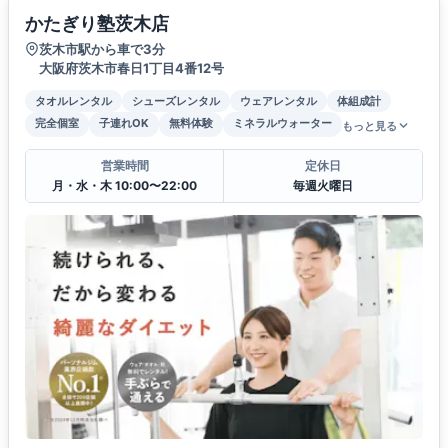
かたぎり塾茨木店
茨木市駅から車で3分
大阪府茨木市春日1丁目4番12号
タオルレンタル
シューズレンタル
ウェアレンタル
体組成計
完全個室
子連れOK
無料体験
ミネラルウォーター
もっと見る
営業時間
定休日
月・水・木 10:00〜22:00
毎週火曜日