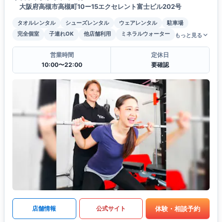
大阪府高槻市高槻町10ー15エクセレント富士ビル202号
タオルレンタル
シューズレンタル
ウェアレンタル
駐車場
完全個室
子連れOK
他店舗利用
ミネラルウォーター
もっと見る
営業時間
定休日
10:00〜22:00
要確認
体験・相談予約
店舗情報
公式サイト