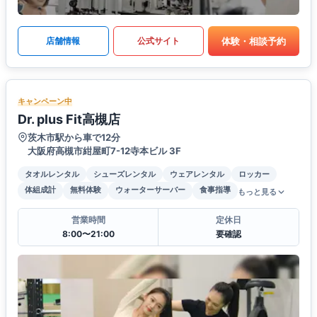
体験・相談予約
店舗情報
公式サイト
キャンペーン中
Dr. plus Fit高槻店
茨木市駅から車で12分
大阪府高槻市紺屋町7-12寺本ビル 3F
タオルレンタル
シューズレンタル
ウェアレンタル
ロッカー
体組成計
無料体験
ウォーターサーバー
食事指導
もっと見る
営業時間
定休日
8:00〜21:00
要確認