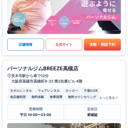
体験・相談予約
店舗情報
公式サイト
パーソナルジムBREEZE高槻店
茨木市駅から車で12分
大阪府高槻市高槻町9-22 第2吉廣ビル 4階
タオルレンタル
ウェアレンタル
ロッカー
子連れOK
他店舗利用
無料体験
食事指導
無料カウンセリング
もっと見る
営業時間
定休日
平日 10:00〜22:00
要確認