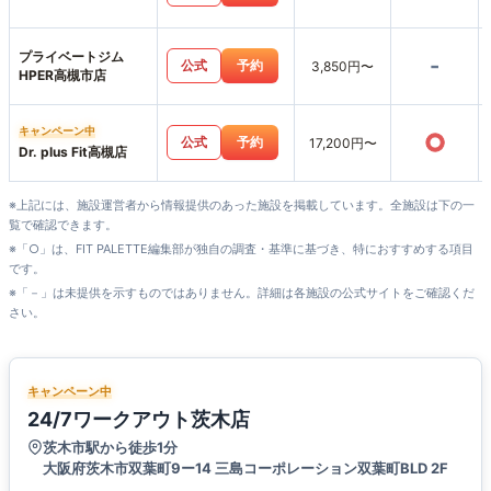
プライベートジム
-
公式
予約
3,850円〜
HPER高槻市店
キャンペーン中
○
公式
予約
17,200円〜
Dr. plus Fit高槻店
※上記には、施設運営者から情報提供のあった施設を掲載しています。全施設は下の一
覧で確認できます。
※「○」は、FIT PALETTE編集部が独自の調査・基準に基づき、特におすすめする項目
です。
※「－」は未提供を示すものではありません。詳細は各施設の公式サイトをご確認くだ
さい。
キャンペーン中
24/7ワークアウト茨木店
茨木市駅から徒歩1分
大阪府茨木市双葉町9ー14 三島コーポレーション双葉町BLD 2F