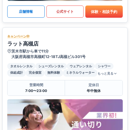
体験・相談予約
店舗情報
公式サイト
キャンペーン中
ラット高槻店
茨木市駅から車で11分
大阪府高槻市高槻町12-18TJ高槻ビル301号
タオルレンタル
シューズレンタル
ウェアレンタル
シャワー
体組成計
完全個室
無料体験
ミネラルウォーター
もっと見る
営業時間
定休日
7:00〜23:00
年中無休