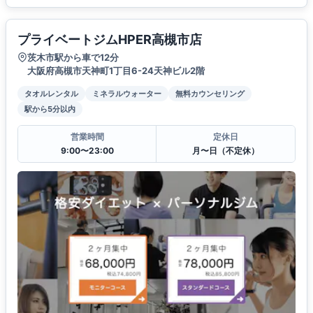
プライベートジムHPER高槻市店
茨木市駅から車で12分
大阪府高槻市天神町1丁目6-24天神ビル2階
タオルレンタル
ミネラルウォーター
無料カウンセリング
駅から5分以内
営業時間
定休日
9:00〜23:00
月〜日（不定休）