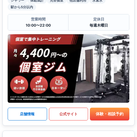
シャワー
体組成計
完全個室
他店舗利用
水素水
駅から5分以内
営業時間
定休日
10:00〜22:00
毎週木曜日
体験・相談予約
店舗情報
公式サイト