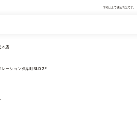
価格は全て税込表記です。
 茨木店
レーション双葉町BLD 2F
ン