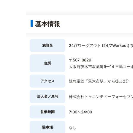
基本情報
施設名
24/7ワークアウト (24/7Workout)
〒567-0829
住所
大阪府茨木市双葉町9ー14 三島コーポ
アクセス
阪急電鉄「茨木市駅」から徒歩2分
法人名／屋号
株式会社トゥエンティーフォーセブ
営業時間
7:00〜24:00
駐車場
なし