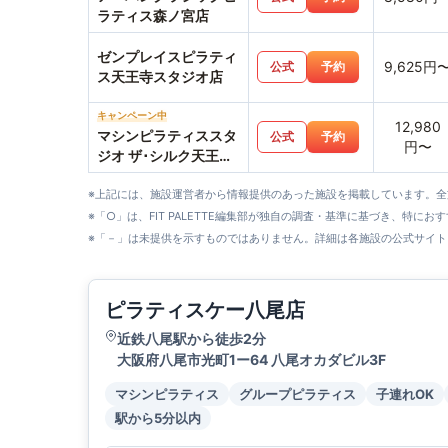
ラティス森ノ宮店
ゼンプレイスピラティ
9,625円
公式
予約
ス天王寺スタジオ店
キャンペーン中
12,980
マシンピラティススタ
公式
予約
円〜
ジオ ザ･シルク天王寺
MIO店
※上記には、施設運営者から情報提供のあった施設を掲載しています。
※「○」は、FIT PALETTE編集部が独自の調査・基準に基づき、特にお
※「－」は未提供を示すものではありません。詳細は各施設の公式サイト
ピラティスケー八尾店
近鉄八尾駅から徒歩2分
大阪府八尾市光町1ー64 八尾オカダビル3F
マシンピラティス
グループピラティス
子連れOK
駅から5分以内