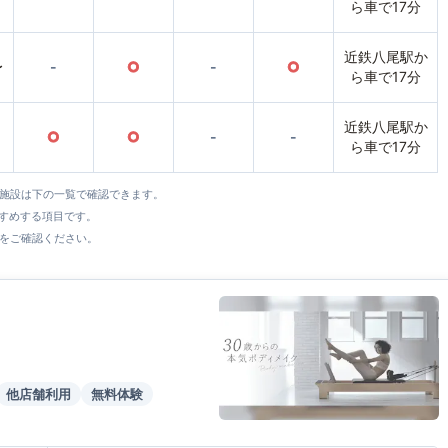
ら車で17分
近鉄八尾駅か
〜
-
○
-
○
ら車で17分
近鉄八尾駅か
○
○
-
-
ら車で17分
全施設は下の一覧で確認できます。
すすめする項目です。
をご確認ください。
他店舗利用
無料体験