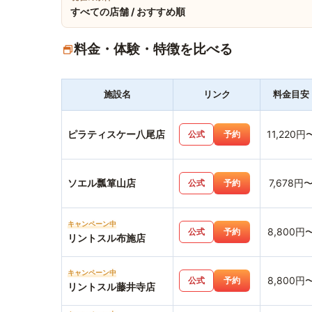
すべての店舗 / おすすめ順
料金・体験・特徴を比べる
施設名
リンク
料金目安
ピラティスケー八尾店
11,220円
公式
予約
ソエル瓢箪山店
7,678円
公式
予約
キャンペーン中
8,800円
公式
予約
リントスル布施店
キャンペーン中
8,800円
公式
予約
リントスル藤井寺店