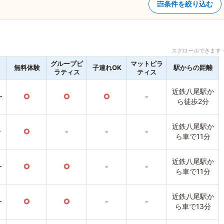
条件を絞り込む
スクロールできます 
グループピ
マットピラ
無料体験
子連れOK
駅からの距離
ラティス
ティス
近鉄八尾駅か
〜
○
○
○
-
ら徒歩2分
近鉄八尾駅か
〜
○
-
-
-
ら車で11分
近鉄八尾駅か
〜
○
○
-
-
ら車で11分
近鉄八尾駅か
〜
○
○
-
-
ら車で13分