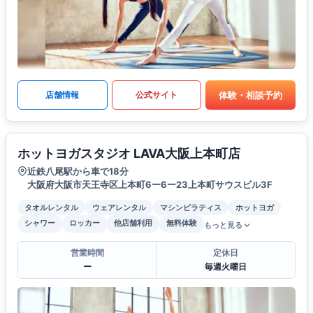
体験・相談予約
店舗情報
公式サイト
ホットヨガスタジオ LAVA大阪上本町店
近鉄八尾駅から車で18分
大阪府大阪市天王寺区上本町6ー6ー23上本町サウスビル3F
タオルレンタル
ウェアレンタル
マシンピラティス
ホットヨガ
シャワー
ロッカー
他店舗利用
無料体験
もっと見る
営業時間
定休日
ー
毎週火曜日