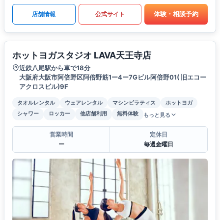
体験・相談予約
店舗情報
公式サイト
ホットヨガスタジオ LAVA天王寺店
近鉄八尾駅から車で18分
大阪府大阪市阿倍野区阿倍野筋1ー4ー7Gビル阿倍野01( 旧エコー
アクロスビル)9F
タオルレンタル
ウェアレンタル
マシンピラティス
ホットヨガ
シャワー
ロッカー
他店舗利用
無料体験
もっと見る
営業時間
定休日
ー
毎週金曜日