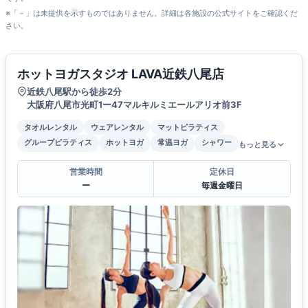
※「－」は未提供を示すものではありません。詳細は各施設の公式サイトをご確認くだ
さい。
ホットヨガスタジオ LAVA近鉄八尾店
近鉄八尾駅から徒歩2分
大阪府八尾市光町1ー47マルキルミエールアリオ前3F
タオルレンタル
ウェアレンタル
マットピラティス
グループピラティス
ホットヨガ
常温ヨガ
シャワー
もっと見る
営業時間
定休日
ー
毎週金曜日