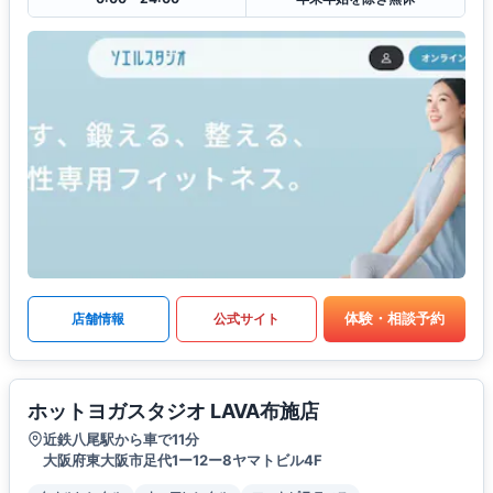
体験・相談予約
店舗情報
公式サイト
ホットヨガスタジオ LAVA布施店
近鉄八尾駅から車で11分
大阪府東大阪市足代1ー12ー8ヤマトビル4F