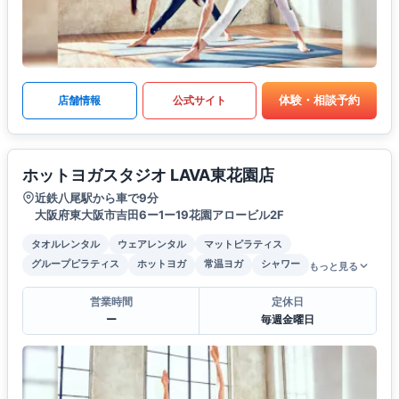
体験・相談予約
店舗情報
公式サイト
ホットヨガスタジオ LAVA東花園店
近鉄八尾駅から車で9分
大阪府東大阪市吉田6ー1ー19花園アロービル2F
タオルレンタル
ウェアレンタル
マットピラティス
グループピラティス
ホットヨガ
常温ヨガ
シャワー
もっと見る
営業時間
定休日
ー
毎週金曜日