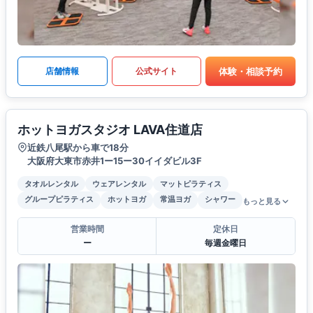
体験・相談予約
店舗情報
公式サイト
ホットヨガスタジオ LAVA住道店
近鉄八尾駅から車で18分
大阪府大東市赤井1ー15ー30イイダビル3F
タオルレンタル
ウェアレンタル
マットピラティス
グループピラティス
ホットヨガ
常温ヨガ
シャワー
もっと見る
営業時間
定休日
ー
毎週金曜日