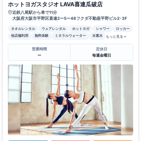
ホットヨガスタジオ LAVA喜連瓜破店
近鉄八尾駅から車で11分
大阪府大阪市平野区喜連2ー5ー48フクダ不動産平野ビル2･3F
タオルレンタル
ウェアレンタル
ホットヨガ
シャワー
ロッカー
他店舗利用
無料体験
ミネラルウォーター
水素水
もっと見る
営業時間
定休日
ー
毎週金曜日