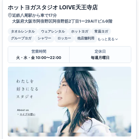
ホットヨガスタジオ LOIVE天王寺店
近鉄八尾駅から車で17分
大阪府大阪市阿倍野区阿倍野筋2丁目1ー29AITビル9階
タオルレンタル
ウェアレンタル
ホットヨガ
常温ヨガ
グループヨガ
シャワー
ロッカー
他店舗利用
もっと見る
営業時間
定休日
火・水・金 10:00〜22:00
毎週月曜日