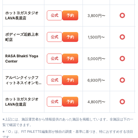
ホットヨガスタジオ
○
公式
予約
3,800円〜
LAVA長居店
ボディーズ近鉄上本
○
公式
予約
1,500円〜
町店
RASA Bhakti Yoga
○
公式
予約
5,000円〜
Center
アルペンクイックフ
○
公式
予約
6,930円〜
ィットネスイオンモ
ール鶴見緑地店
ホットヨガスタジオ
○
公式
予約
4,800円〜
LAVA住道店
※上記には、施設運営者から情報提供のあった施設を掲載しています。全施設は下の一
覧で確認できます。
※「○」は、FIT PALETTE編集部が独自の調査・基準に基づき、特におすすめする項目
です。