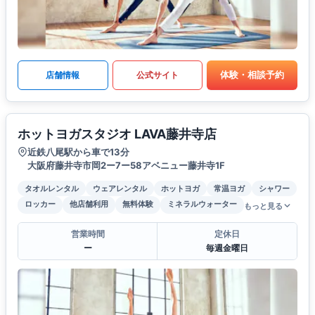
体験・相談予約
店舗情報
公式サイト
ホットヨガスタジオ LAVA藤井寺店
近鉄八尾駅から車で13分
大阪府藤井寺市岡2ー7ー58アベニュー藤井寺1F
タオルレンタル
ウェアレンタル
ホットヨガ
常温ヨガ
シャワー
ロッカー
他店舗利用
無料体験
ミネラルウォーター
もっと見る
営業時間
定休日
ー
毎週金曜日