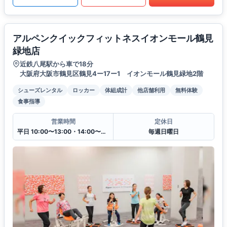
アルペンクイックフィットネスイオンモール鶴見
緑地店
近鉄八尾駅から車で18分
大阪府大阪市鶴見区鶴見4ー17ー1 イオンモール鶴見緑地2階
シューズレンタル
ロッカー
体組成計
他店舗利用
無料体験
食事指導
営業時間
定休日
平日 10:00〜13:00・14:00〜20:00
毎週日曜日