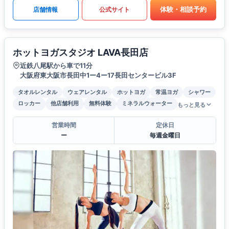
体験・相談予約
店舗情報
公式サイト
ホットヨガスタジオ LAVA長田店
近鉄八尾駅から車で11分
大阪府東大阪市長田中1ー4ー17長田センタービル3F
タオルレンタル
ウェアレンタル
ホットヨガ
常温ヨガ
シャワー
ロッカー
他店舗利用
無料体験
ミネラルウォーター
もっと見る
営業時間
定休日
ー
毎週金曜日