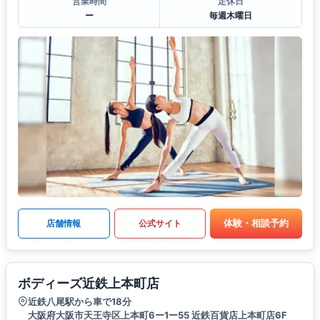
営業時間
定休日
ー
毎週木曜日
体験・相談予約
店舗情報
公式サイト
ボディーズ近鉄上本町店
近鉄八尾駅から車で18分
大阪府大阪市天王寺区上本町6ー1ー55 近鉄百貨店上本町店6F