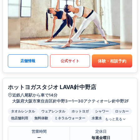
体験・相談予約
店舗情報
公式サイト
ホットヨガスタジオ LAVA針中野店
近鉄八尾駅から車で14分
大阪府大阪市東住吉区針中野3ー1ー30アクティオーレ針中野2F
タオルレンタル
ウェアレンタル
ホットヨガ
シャワー
ロッカー
他店舗利用
無料体験
ミネラルウォーター
水素水
もっと見る
営業時間
定休日
ー
毎週金曜日