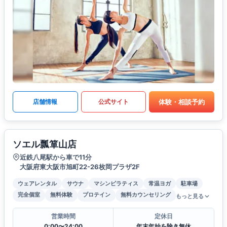
体験・相談予約
店舗情報
公式サイト
ソエル瓢箪山店
近鉄八尾駅から車で11分
大阪府東大阪市旭町22-26枚岡プラザ2F
ウェアレンタル
サウナ
マシンピラティス
常温ヨガ
駐車場
完全個室
無料体験
プロテイン
無料カウンセリング
もっと見る
営業時間
定休日
0:00〜24:00
年末年始を除き無休