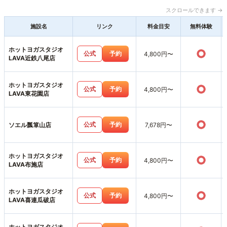
スクロールできます →
施設名
リンク
料金目安
無料体験
ホットヨガスタジオ
○
公式
予約
4,800円〜
LAVA近鉄八尾店
ホットヨガスタジオ
○
公式
予約
4,800円〜
LAVA東花園店
○
公式
予約
ソエル瓢箪山店
7,678円〜
ホットヨガスタジオ
○
公式
予約
4,800円〜
LAVA布施店
ホットヨガスタジオ
○
公式
予約
4,800円〜
LAVA喜連瓜破店
ホットヨガスタジオ