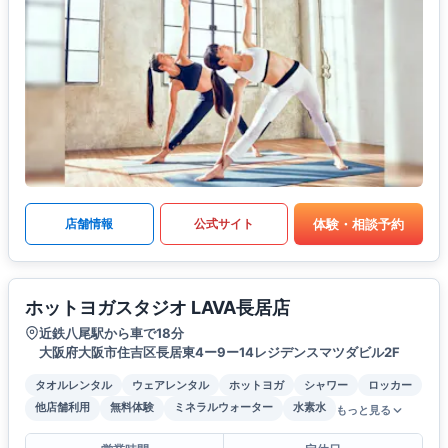
体験・相談予約
店舗情報
公式サイト
ホットヨガスタジオ LAVA長居店
近鉄八尾駅から車で18分
大阪府大阪市住吉区長居東4ー9ー14レジデンスマツダビル2F
タオルレンタル
ウェアレンタル
ホットヨガ
シャワー
ロッカー
他店舗利用
無料体験
ミネラルウォーター
水素水
もっと見る