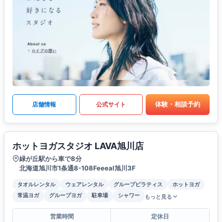
体験・相談予約
店舗情報
公式サイト
ホットヨガスタジオ LAVA旭川店
緑が丘駅から車で8分
北海道旭川市1条通8-108Feeeal旭川3F
タオルレンタル
ウェアレンタル
グループピラティス
ホットヨガ
常温ヨガ
グループヨガ
駐車場
シャワー
もっと見る
営業時間
定休日