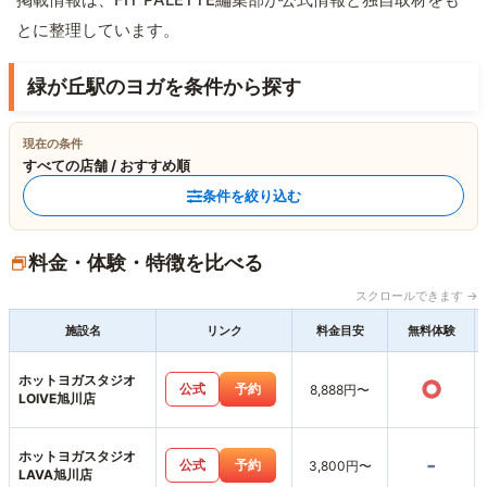
とに整理しています。
緑が丘駅のヨガを条件から探す
現在の条件
すべての店舗 / おすすめ順
条件を絞り込む
料金・体験・特徴を比べる
スクロールできます →
施設名
リンク
料金目安
無料体験
ホットヨガスタジオ
○
公式
予約
8,888円〜
LOIVE旭川店
ホットヨガスタジオ
-
公式
予約
3,800円〜
LAVA旭川店