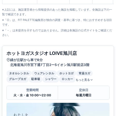
※上記には、施設運営者から情報提供のあった施設を掲載しています。全施設は下の一
覧で確認できます。
※「○」は、FIT PALETTE編集部が独自の調査・基準に基づき、特におすすめする項目
です。
※「－」は未提供を示すものではありません。詳細は各施設の公式サイトをご確認くだ
さい。
ホットヨガスタジオ LOIVE旭川店
緑が丘駅から車で8分
北海道旭川市宮下通7丁目2ー5イオン旭川駅前店3階
タオルレンタル
ウェアレンタル
ホットヨガ
常温ヨガ
グループヨガ
駐車場
シャワー
ロッカー
もっと見る
営業時間
定休日
火・水・金 10:00〜22:00
毎週月曜日