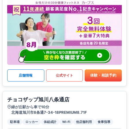
体験・相談予約
店舗情報
公式サイト
チョコザップ旭川八条通店
緑が丘駅から車で10分
北海道旭川市8条通7-34-18PREMIUM8.71F
駐車場
ロッカー
体組成計
Wi-Fi
他店舗利用
食事指導