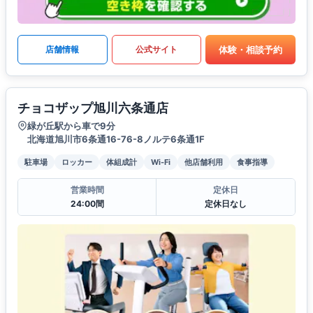
体験・相談予約
店舗情報
公式サイト
チョコザップ旭川六条通店
緑が丘駅から車で9分
北海道旭川市6条通16-76-8ノルテ6条通1F
駐車場
ロッカー
体組成計
Wi-Fi
他店舗利用
食事指導
営業時間
定休日
24:00間
定休日なし