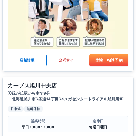
体験・相談予約
店舗情報
公式サイト
カーブス旭川中央店
緑が丘駅から車で9分
北海道旭川市6条通14丁目64メガセンタートライアル旭川店1F
駐車場
無料体験
営業時間
定休日
平日 10:00〜13:00
毎週日曜日