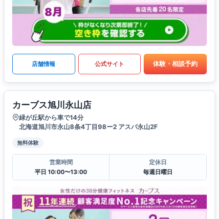
体験・相談予約
店舗情報
公式サイト
カーブス旭川永山店
緑が丘駅から車で14分
北海道旭川市永山8条4丁目98ー2 アスパ永山2F
無料体験
営業時間
定休日
平日 10:00〜13:00
毎週日曜日