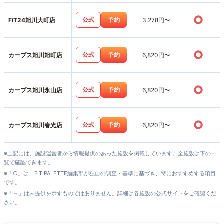
○
公式
予約
FiT24旭川大町店
3,278円〜
○
公式
予約
カーブス旭川旭町店
6,820円〜
○
公式
予約
カーブス旭川永山店
6,820円〜
○
公式
予約
カーブス旭川春光店
6,820円〜
※上記には、施設運営者から情報提供のあった施設を掲載しています。全施設は下の一
覧で確認できます。
※「○」は、FIT PALETTE編集部が独自の調査・基準に基づき、特におすすめする項目
です。
※「－」は未提供を示すものではありません。詳細は各施設の公式サイトをご確認くだ
さい。