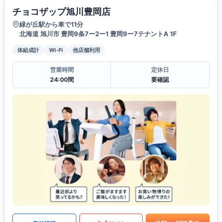
チョコザップ旭川豊岡店
緑が丘駅から車で11分
北海道 旭川市 豊岡9条7ー2ー1 豊岡9ー7テナントA 1F
体組成計
Wi-Fi
他店舗利用
営業時間
定休日
24:00間
要確認