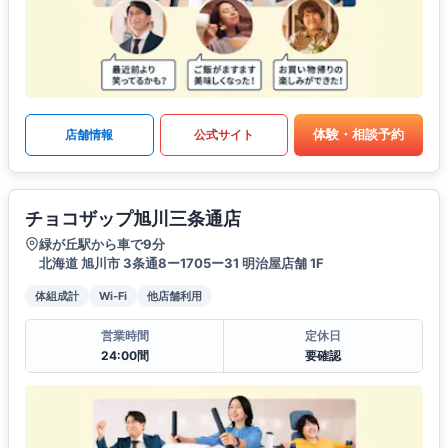
体験・相談予約
店舗情報
公式サイト
チョコザップ旭川三条通店
緑が丘駅から車で9分
北海道 旭川市 3条通8ー1705ー31 明治屋店舗 1F
体組成計
Wi-Fi
他店舗利用
営業時間
定休日
24:00間
要確認