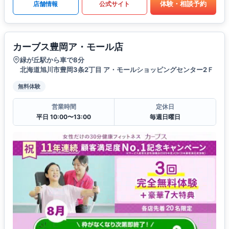
体験・相談予約
店舗情報
公式サイト
カーブス豊岡ア・モール店
緑が丘駅から車で8分
北海道旭川市豊岡3条2丁目 ア・モールショッピングセンター2Ｆ
無料体験
営業時間
定休日
平日 10:00〜13:00
毎週日曜日