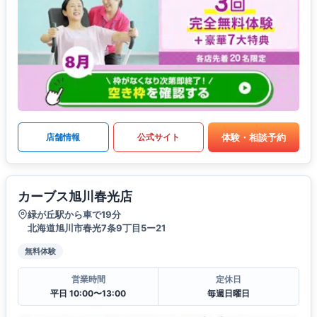
体験・相談予約
店舗情報
公式サイト
カーブス旭川春光店
緑が丘駅から車で19分
北海道旭川市春光7条9丁目5ー21
無料体験
営業時間
定休日
平日 10:00〜13:00
毎週日曜日