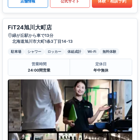
体験・相談予約
店舗情報
公式サイト
FiT24旭川大町店
緑が丘駅から車で13分
北海道旭川市大町1条3丁目14-13
駐車場
シャワー
ロッカー
体組成計
Wi-Fi
無料体験
営業時間
定休日
24:00間営業
年中無休