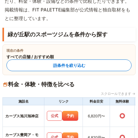
たり、料金・体験・設備などの条件で比較したりできます。
掲載情報は、FIT PALETTE編集部が公式情報と独自取材をも
とに整理しています。
緑が丘駅のスポーツジムを条件から探す
現在の条件
すべての店舗 / おすすめ順
条件を絞り込む
料金・体験・特徴を比べる
スクロールできます →
施設名
リンク
料金目安
無料体験
○
公式
予約
カーブス旭川旭神店
6,820円〜
カーブス豊岡ア・モ
○
公式
予約
6,820円〜