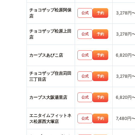
チョコザップ松原阿保
3,278円
公式
予約
店
チョコザップ松原上田
3,278円
公式
予約
店
カーブスあびこ店
6,820円
公式
予約
チョコザップ住吉苅田
3,278円
公式
予約
三丁目店
カーブス大阪湯里店
6,820円
公式
予約
エニタイムフィットネ
7,480円
公式
予約
ス松原西大塚店