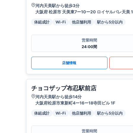
河内天美駅から徒歩3分
大阪府 松原市 天美東7ー10ー20 ロイヤルパレ天美 1
体組成計
Wi-Fi
他店舗利用
駅から5分以内
営業時間
24:00間
店舗情報
チョコザップ布忍駅前店
河内天美駅から徒歩14分
大阪府松原市東新町4ー16ー18寺田ビル 1F
体組成計
Wi-Fi
他店舗利用
駅から5分以内
営業時間