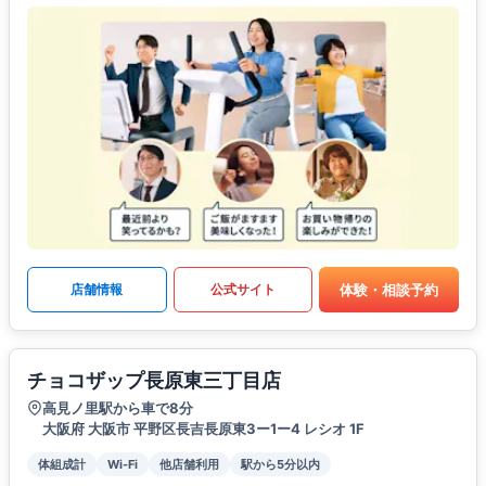
体験・相談予約
店舗情報
公式サイト
チョコザップ長原東三丁目店
高見ノ里駅から車で8分
大阪府 大阪市 平野区長吉長原東3ー1ー4 レシオ 1F
体組成計
Wi-Fi
他店舗利用
駅から5分以内