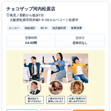
チョコザップ河内松原店
高見ノ里駅から徒歩7分
大阪府松原市田井城1-5-20エルベコート松原1F
ロッカー
体組成計
Wi-Fi
他店舗利用
食事指導
営業時間
定休日
24:00間
定休日なし