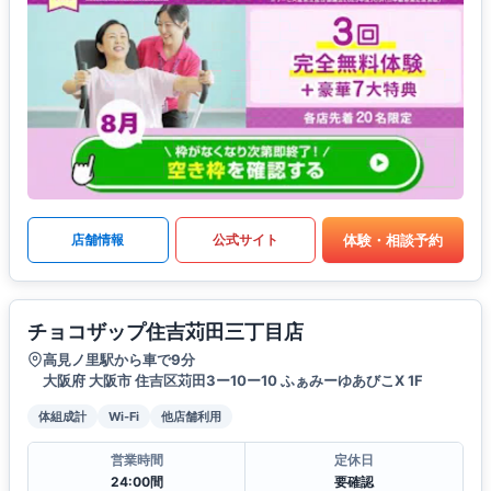
体験・相談予約
店舗情報
公式サイト
チョコザップ住吉苅田三丁目店
高見ノ里駅から車で9分
大阪府 大阪市 住吉区苅田3ー10ー10 ふぁみーゆあびこX 1F
体組成計
Wi-Fi
他店舗利用
営業時間
定休日
24:00間
要確認