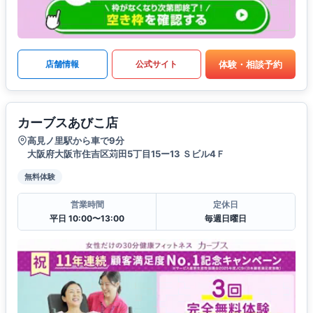
体験・相談予約
店舗情報
公式サイト
カーブスあびこ店
高見ノ里駅から車で9分
大阪府大阪市住吉区苅田5丁目15ー13 Ｓビル4Ｆ
無料体験
営業時間
定休日
平日 10:00〜13:00
毎週日曜日