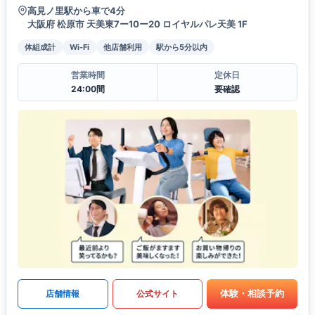
高見ノ里駅から車で4分
大阪府 松原市 天美東7ー10ー20 ロイヤルパレ天美 1F
体組成計
Wi-Fi
他店舗利用
駅から5分以内
営業時間
定休日
24:00間
要確認
体験・相談予約
店舗情報
公式サイト