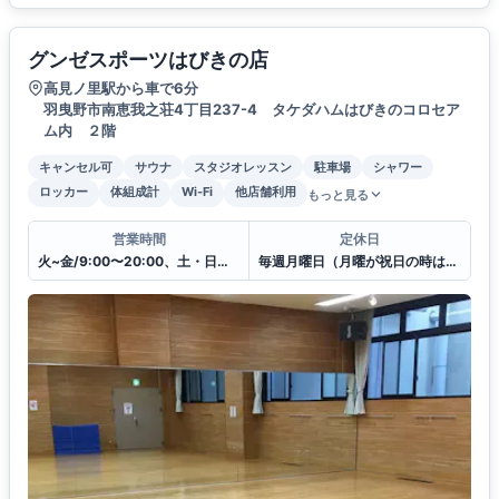
グンゼスポーツはびきの店
高見ノ里駅から車で6分
羽曳野市南恵我之荘4丁目237-4 タケダハムはびきのコロセア
ム内 ２階
キャンセル可
サウナ
スタジオレッスン
駐車場
シャワー
ロッカー
体組成計
Wi-Fi
他店舗利用
もっと見る
営業時間
定休日
火~金/9:00〜20:00、土・日・祝日/9:00〜19:00
毎週月曜日（月曜が祝日の時は翌日）・年末年始・施設メンテナンス日 他