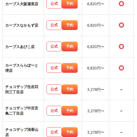
○
公式
予約
カーブス大阪湯里店
6,820円〜
○
公式
予約
カーブスなかもず店
6,820円〜
○
公式
予約
カーブスあびこ店
6,820円〜
カーブスららぽーと
○
公式
予約
6,820円〜
堺店
チョコザップ住吉苅
-
公式
予約
3,278円〜
田三丁目店
チョコザップ中百舌
-
公式
予約
3,278円〜
鳥二丁目店
チョコザップ浅香山
-
公式
予約
3,278円〜
店