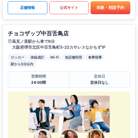
体験・相談予約
店舗情報
公式サイト
チョコザップ中百舌鳥店
高見ノ里駅から車で9分
大阪府堺市北区中百舌鳥町5-22カサレスなかもず1F
ロッカー
体組成計
Wi-Fi
他店舗利用
食事指導
駅から5分以内
営業時間
定休日
24:00間
定休日なし