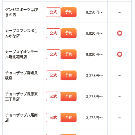
グンゼスポーツはび
-
公式
予約
8,250円〜
きの店
カーブスフレスポし
○
公式
予約
6,820円〜
んかな店
カーブスイオンモー
○
公式
予約
6,820円〜
ル堺北花田店
チョコザップ喜連瓜
-
公式
予約
3,278円〜
破店
チョコザップ長原東
-
公式
予約
3,278円〜
三丁目店
チョコザップ八尾南
-
公式
予約
3,278円〜
店