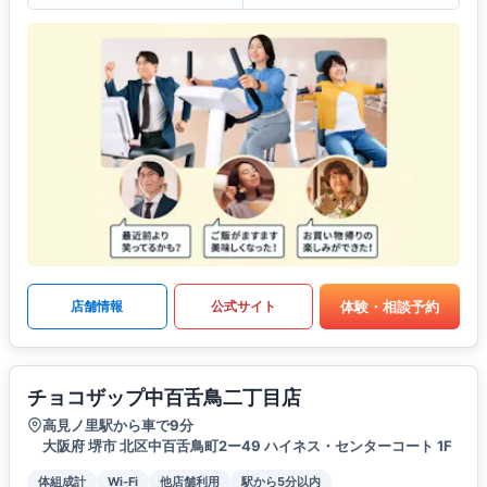
体験・相談予約
店舗情報
公式サイト
チョコザップ中百舌鳥二丁目店
高見ノ里駅から車で9分
大阪府 堺市 北区中百舌鳥町2ー49 ハイネス・センターコート 1F
体組成計
Wi-Fi
他店舗利用
駅から5分以内