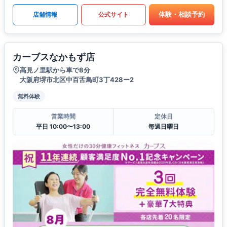
体験・相談予約
店舗情報
公式サイト
カーブスなかもず店
高見ノ里駅から車で8分
大阪府堺市北区中百舌鳥町3丁428ー2
無料体験
営業時間
定休日
平日 10:00〜13:00
毎週日曜日