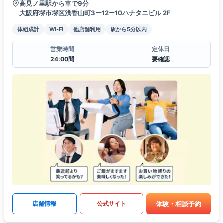
高見ノ里駅から車で9分
大阪府堺市堺区浅香山町3ー12ー10ハナタニビル 2F
体組成計
Wi-Fi
他店舗利用
駅から5分以内
営業時間
定休日
24:00間
要確認
体験・相談予約
店舗情報
公式サイト