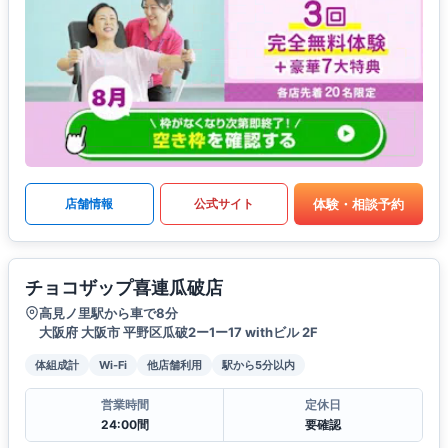
体験・相談予約
店舗情報
公式サイト
チョコザップ喜連瓜破店
高見ノ里駅から車で8分
大阪府 大阪市 平野区瓜破2ー1ー17 withビル 2F
体組成計
Wi-Fi
他店舗利用
駅から5分以内
営業時間
定休日
24:00間
要確認