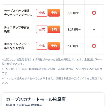
カーブスイオン藤井
○
公式
予約
6,820円〜
寺ショッピングセン
ター店
チョコザップ中百舌
-
公式
予約
3,278円〜
鳥店
エニタイムフィット
○
公式
予約
7,480円〜
ネスなかもず店
※上記には、施設運営者から情報提供のあった施設を掲載しています。全施設は下の一
覧で確認できます。
※「○」は、FIT PALETTE編集部が独自の調査・基準に基づき、特におすすめする項目
です。
※「－」は未提供を示すものではありません。詳細は各施設の公式サイトをご確認くだ
さい。
カーブスカナートモール松原店
高見ノ里駅から徒歩6分