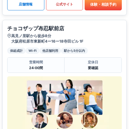
体験・相談予約
店舗情報
公式サイト
チョコザップ布忍駅前店
高見ノ里駅から徒歩8分
大阪府松原市東新町4ー16ー18寺田ビル 1F
体組成計
Wi-Fi
他店舗利用
駅から5分以内
営業時間
定休日
24:00間
要確認