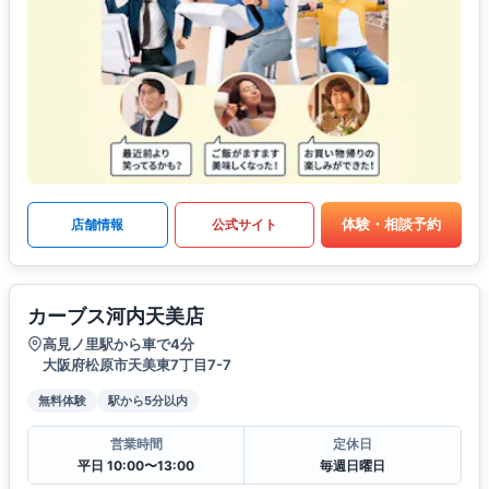
体験・相談予約
店舗情報
公式サイト
カーブス河内天美店
高見ノ里駅から車で4分
大阪府松原市天美東7丁目7-7
無料体験
駅から5分以内
営業時間
定休日
平日 10:00〜13:00
毎週日曜日