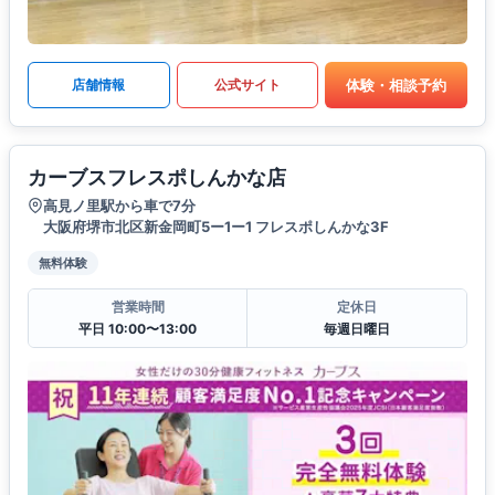
体験・相談予約
店舗情報
公式サイト
カーブスフレスポしんかな店
高見ノ里駅から車で7分
大阪府堺市北区新金岡町5ー1ー1 フレスポしんかな3F
無料体験
営業時間
定休日
平日 10:00〜13:00
毎週日曜日