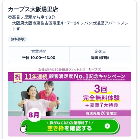
カーブス大阪湯里店
高見ノ里駅から車で8分
大阪府大阪市東住吉区湯里4ー7ー24 レバンガ湯里アパートメン
ト1F
無料体験
営業時間
定休日
平日 10:00〜13:00
毎週日曜日