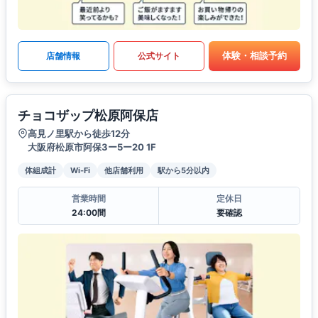
体験・相談予約
店舗情報
公式サイト
チョコザップ松原阿保店
高見ノ里駅から徒歩12分
大阪府松原市阿保3ー5ー20 1F
体組成計
Wi-Fi
他店舗利用
駅から5分以内
営業時間
定休日
24:00間
要確認