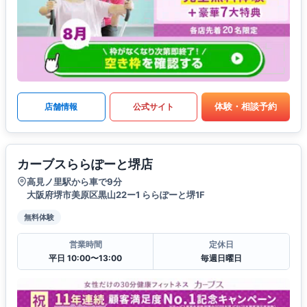
体験・相談予約
店舗情報
公式サイト
カーブスららぽーと堺店
高見ノ里駅から車で9分
大阪府堺市美原区黒山22ー1 ららぽーと堺1F
無料体験
営業時間
定休日
平日 10:00〜13:00
毎週日曜日