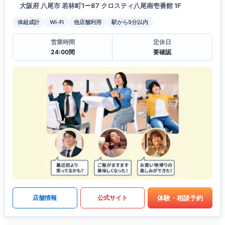
大阪府 八尾市 若林町1ー87 クロスティ八尾南壱番館 1F
体組成計
Wi-Fi
他店舗利用
駅から5分以内
営業時間
定休日
24:00間
要確認
体験・相談予約
店舗情報
公式サイト