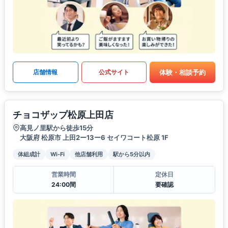
体験・相談予約
店舗情報
公式サイト
チョコザップ松原上田店
高見ノ里駅から徒歩15分
大阪府 松原市 上田2ー13ー6 セイワコート松原 1F
体組成計
Wi-Fi
他店舗利用
駅から5分以内
営業時間
定休日
24:00間
要確認