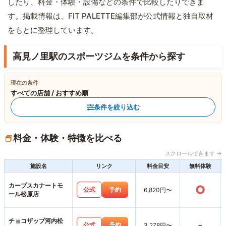
したり、料金・体験・設備などの条件で比較したりできま
す。掲載情報は、FIT PALETTE編集部が公式情報と独自取材
をもとに整理しています。
高見ノ里駅のスポーツジムを条件から探す
現在の条件
すべての店舗 / おすすめ順
条件を絞り込む
料金・体験・特徴を比べる
スクロールできます →
施設名
リンク
料金目安
無料体験
カーブスカナートモ
○
公式
予約
6,820円〜
ール松原店
チョコザップ河内松
-
公式
予約
3,278円〜