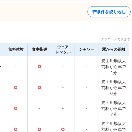
条件を絞り込む
スクロールできます 
ウェア
無料体験
食事指導
シャワー
駅からの距離
レンタル
箕面船場阪大
〜
-
○
-
-
前駅から車で
4分
箕面船場阪大
○
○
-
-
前駅から車で
6分
箕面船場阪大
○
-
-
-
前駅から車で
7分
箕面船場阪大
○
○
○
-
前駅から車で