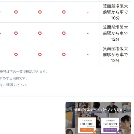
箕面船場阪大
〜
○
○
○
-
前駅から車で
10分
箕面船場阪大
〜
○
○
○
-
前駅から車で
12分
箕面船場阪大
○
○
○
-
前駅から車で
12分
全施設は下の一覧で確認できます。
すすめする項目です。
をご確認ください。