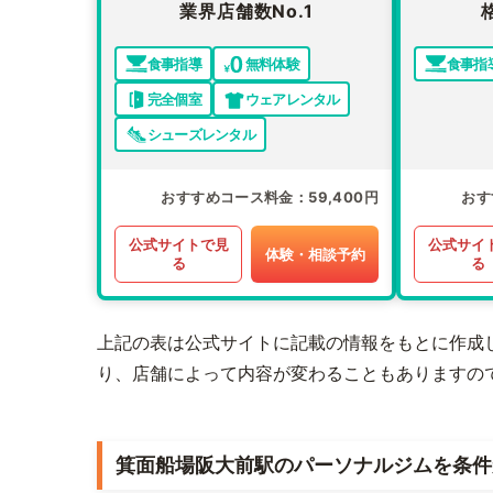
業界店舗数No.1
食事指導
無料体験
食事指
完全個室
ウェアレンタル
シューズレンタル
おすすめコース料金
59,400円
おす
公式サイトで見
公式サイ
体験・相談予約
る
る
上記の表は公式サイトに記載の情報をもとに作成
り、店舗によって内容が変わることもありますの
箕面船場阪大前駅のパーソナルジムを条件