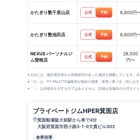
かたぎり塾千里山店
8,800円
公式
予約
かたぎり塾池田店
8,800円
公式
予約
NEXUS パーソナルジ
28,000
公式
予約
ム曽根店
円〜
※上記には、施設運営者から情報提供のあった施設を掲載しています。
※「○」は、FIT PALETTE編集部が独自の調査・基準に基づき、特にお
※「－」は未提供を示すものではありません。詳細は各施設の公式サイト
プライベートジムHPER箕面店
箕面船場阪大前駅から車で4分
大阪府箕面市西小路3-1-9大貴ビル302
食事指導