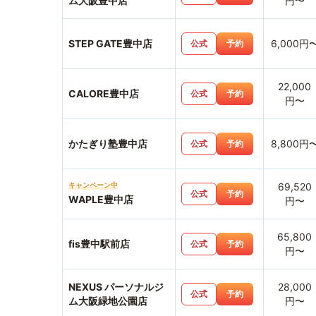
ム大阪豊中店
円〜
STEP GATE豊中店
6,000円
公式
予約
22,000
CALORE豊中店
公式
予約
円〜
かたぎり塾豊中店
8,800円
公式
予約
キャンペーン中
69,520
公式
予約
WAPLE豊中店
円〜
65,800
fis豊中駅前店
公式
予約
円〜
NEXUS パーソナルジ
28,000
公式
予約
ム大阪緑地公園店
円〜