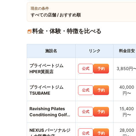
現在の条件
すべての店舗 / おすすめ順
料金・体験・特徴を比べる
施設名
リンク
料金目安
プライベートジム
3,850円
公式
予約
HPER箕面店
プライベートジム
40,000
公式
予約
TSUBAME
円〜
Ravishing Pilates
15,400
公式
予約
Conditioning Golf
円〜
Gym
NEXUS パーソナルジ
28,000
公式
予約