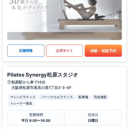
体験・相談予約
店舗情報
公式サイト
Pilates Synergy松原スタジオ
柏原駅から車で14分
大阪府松原市高見の里1丁目3-3-4F
マシンピラティス
パーソナルピラティス
駐車場
完全個室
トレーナー指名
営業時間
定休日
平日 9:00〜18:00
日曜日