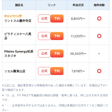
施設名
リンク
料金目安
無料体験
キャンペーン中
○
公式
予約
8,800円〜
リントスル藤井寺店
ピラティスケー八尾
○
公式
予約
11,220円〜
店
Pilates Synergy松原
-
公式
予約
36,300円〜
スタジオ
○
公式
予約
ソエル瓢箪山店
7,678円〜
※上記には、施設運営者から情報提供のあった施設を掲載しています。全施設は下の一
覧で確認できます。
※「○」は、FIT PALETTE編集部が独自の調査・基準に基づき、特におすすめする項目
です。
※「－」は未提供を示すものではありません。詳細は各施設の公式サイトをご確認くだ
さい。