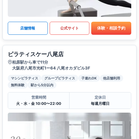
体験・相談予約
店舗情報
公式サイト
ピラティスケー八尾店
柏原駅から車で11分
大阪府八尾市光町1ー64 八尾オカダビル3F
マシンピラティス
グループピラティス
子連れOK
他店舗利用
無料体験
駅から5分以内
営業時間
定休日
火・水・金 10:00〜22:00
毎週月曜日