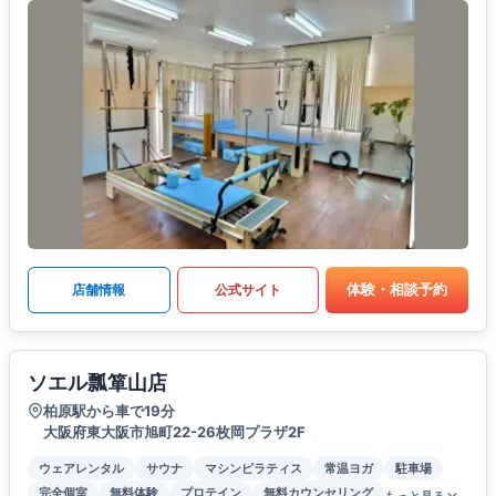
体験・相談予約
店舗情報
公式サイト
ソエル瓢箪山店
柏原駅から車で19分
大阪府東大阪市旭町22-26枚岡プラザ2F
ウェアレンタル
サウナ
マシンピラティス
常温ヨガ
駐車場
完全個室
無料体験
プロテイン
無料カウンセリング
もっと見る