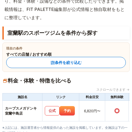
り、料金・体験・設備などの条件で比較したりできます。掲
載情報は、FIT PALETTE編集部が公式情報と独自取材をもと
に整理しています。
室蘭駅のスポーツジムを条件から探す
現在の条件
すべての店舗 / おすすめ順
条件を絞り込む
料金・体験・特徴を比べる
スクロールできます →
施設名
リンク
料金目安
無料体験
カーブスメガドンキ
○
公式
予約
6,820円〜
室蘭中島店
※上記には、施設運営者から情報提供のあった施設を掲載しています。全施設は下の一