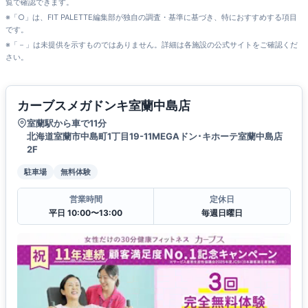
覧で確認できます。
※「○」は、FIT PALETTE編集部が独自の調査・基準に基づき、特におすすめする項目
です。
※「－」は未提供を示すものではありません。詳細は各施設の公式サイトをご確認くだ
さい。
カーブスメガドンキ室蘭中島店
室蘭駅から車で11分
北海道室蘭市中島町1丁目19-11MEGAドン･キホーテ室蘭中島店
2F
駐車場
無料体験
営業時間
定休日
平日 10:00〜13:00
毎週日曜日