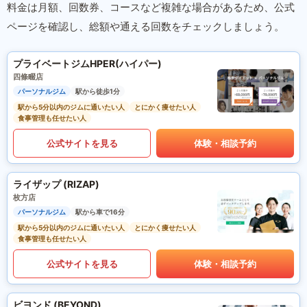
料金は月額、回数券、コースなど複雑な場合があるため、公式
ページを確認し、総額や通える回数をチェックしましょう。
プライベートジムHPER(ハイパー)
四條畷店
パーソナルジム
駅から徒歩1分
駅から5分以内のジムに通いたい人
とにかく痩せたい人
食事管理も任せたい人
公式サイトを見る
体験・相談予約
ライザップ (RIZAP)
枚方店
パーソナルジム
駅から車で16分
駅から5分以内のジムに通いたい人
とにかく痩せたい人
食事管理も任せたい人
公式サイトを見る
体験・相談予約
ビヨンド (BEYOND)