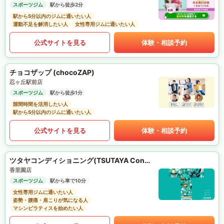
スポーツジム
駅から徒歩2分
駅から5分以内のジムに通いたい人
運動不足を解消したい人
女性専用ジムに通いたい人
公式サイトを見る
体験・相談予約
チョコザップ (chocoZAP)
忍ヶ丘駅前店
スポーツジム
駅から徒歩1分
隙間時間を活用したい人
駅から5分以内のジムに通いたい人
公式サイトを見る
体験・相談予約
ツタヤコンディショニング(TSUTAYA Conditioning)PILATES
香里園店
スポーツジム
駅から車で10分
女性専用ジムに通いたい人
姿勢・腰痛・肩こりが気になる人
マシンピラティスを始めたい人