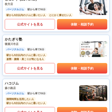
枚方店
パーソナルジム
駅から車で16分
駅から5分以内のジムに通いたい人
とにかく痩せたい人
公式サイトを見る
体験・相談予約
かたぎり塾
寝屋川市店
パーソナルジム
駅から車で6分
駅から5分以内のジムに通いたい人
姿勢・腰痛・肩こりが気になる人
公式サイトを見る
体験・相談予約
ハコジム
森小路店
パーソナルジム
駅から車で19分
隙間時間を活用したい人
駅から5分以内のジムに通いたい人