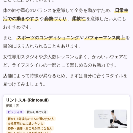
体の軸や重心のバランスを意識して全身を動かすため、
日常生
活での動きやすさ
や
姿勢づくり
、
柔軟性
を意識したい人にも
おすすめです。
また、
スポーツのコンディショニング
や
パフォーマンス向上
を
目的に取り入れられることもあります。
女性専用スタジオや少人数レッスンも多く、かわいいウェアな
ど、ライフスタイルの一部として楽しめるのも魅力です。
店舗によって特徴が異なるため、まずは自分に合うスタイルを
見つけてみましょう。
リントスル (Rintosull)
寝屋川店
ピラティス
駅から車で7分
駅から5分以内のジムに通いたい人
女性専用ジムに通いたい人
姿勢・腰痛・肩こりが気になる人