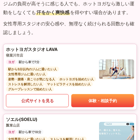
ジムの負荷が高そうに感じる人でも、ホットヨガなら激しい運
動をしなくても
汗をかく爽快感
を得やすい場合があります。
女性専用スタジオの安心感や、無理なく続けられる回数かも確
認しましょう。
ホットヨガスタジオ LAVA
寝屋川市店
ヨガ
駅から車で7分
駅から5分以内のジムに通いたい人
女性専用ジムに通いたい人
姿勢・腰痛・肩こりが気になる人
ホットヨガを始めたい人
ストレスを解消したい人
マットピラティスを始めたい人
グループレッスンで始めたい人
公式サイトを見る
体験・相談予約
ソエル(SOELU)
瓢箪山店
ヨガ
駅から車で18分
女性専用ジムに通いたい人
ストレスを解消したい人