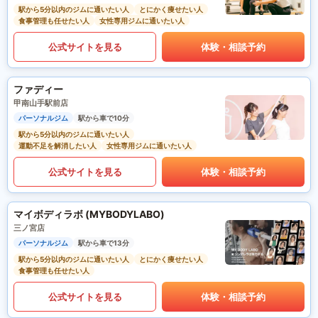
駅から5分以内のジムに通いたい人
とにかく痩せたい人
食事管理も任せたい人
女性専用ジムに通いたい人
公式サイトを見る
体験・相談予約
ファディー
甲南山手駅前店
パーソナルジム
駅から車で10分
駅から5分以内のジムに通いたい人
運動不足を解消したい人
女性専用ジムに通いたい人
公式サイトを見る
体験・相談予約
マイボディラボ (MYBODYLABO)
三ノ宮店
パーソナルジム
駅から車で13分
駅から5分以内のジムに通いたい人
とにかく痩せたい人
食事管理も任せたい人
公式サイトを見る
体験・相談予約