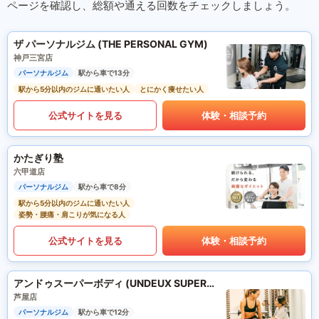
ページを確認し、総額や通える回数をチェックしましょう。
ザ パーソナルジム (THE PERSONAL GYM)
神戸三宮店
パーソナルジム
駅から車で13分
駅から5分以内のジムに通いたい人
とにかく痩せたい人
公式サイトを見る
体験・相談予約
かたぎり塾
六甲道店
パーソナルジム
駅から車で8分
駅から5分以内のジムに通いたい人
姿勢・腰痛・肩こりが気になる人
公式サイトを見る
体験・相談予約
アンドゥスーパーボディ (UNDEUX SUPERBODY)
芦屋店
パーソナルジム
駅から車で12分