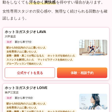
動をしなくても
汗をかく爽快感
を得やすい場合があります。
女性専用スタジオの安心感や、無理なく続けられる回数かも確
認しましょう。
ホットヨガスタジオ LAVA
六甲道店
ヨガ
駅から車で7分
駅から5分以内のジムに通いたい人
女性専用ジムに通いたい人
姿勢・腰痛・肩こりが気になる人
ホットヨガを始めたい人
ストレスを解消したい人
マットピラティスを始めたい人
グループレッスンで始めたい人
公式サイトを見る
体験・相談予約
ホットヨガスタジオ LOIVE
神戸三宮店
ヨガ
駅から車で15分
駅から5分以内のジムに通いたい人
女性専用ジムに通いたい人
姿勢・腰痛・肩こりが気になる人
ホットヨガを始めたい人