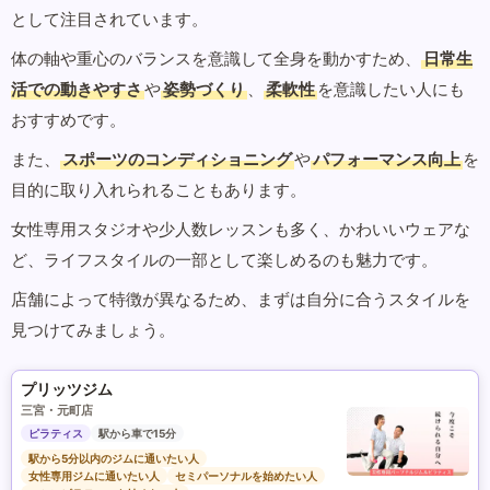
として注目されています。
体の軸や重心のバランスを意識して全身を動かすため、
日常生
活での動きやすさ
や
姿勢づくり
、
柔軟性
を意識したい人にも
おすすめです。
また、
スポーツのコンディショニング
や
パフォーマンス向上
を
目的に取り入れられることもあります。
女性専用スタジオや少人数レッスンも多く、かわいいウェアな
ど、ライフスタイルの一部として楽しめるのも魅力です。
店舗によって特徴が異なるため、まずは自分に合うスタイルを
見つけてみましょう。
プリッツジム
三宮・元町店
ピラティス
駅から車で15分
駅から5分以内のジムに通いたい人
女性専用ジムに通いたい人
セミパーソナルを始めたい人