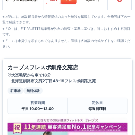
※上記には、施設運営者から情報提供のあった施設を掲載しています。全施設は下の一
覧で確認できます。
※「○」は、FIT PALETTE編集部が独自の調査・基準に基づき、特におすすめする項目
です。
※「－」は未提供を示すものではありません。詳細は各施設の公式サイトをご確認くだ
さい。
カーブスフレスポ釧路文苑店
大楽毛駅から車で18分
北海道釧路市文苑2丁目48-19フレスポ釧路文苑
駐車場
無料体験
営業時間
定休日
平日 10:00〜13:00
毎週日曜日