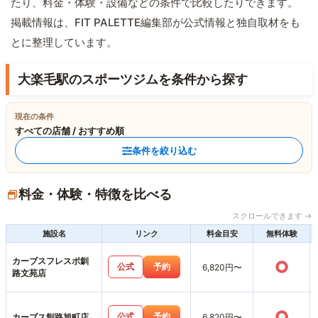
たり、料金・体験・設備などの条件で比較したりできます。
掲載情報は、FIT PALETTE編集部が公式情報と独自取材をも
とに整理しています。
大楽毛駅のスポーツジムを条件から探す
現在の条件
すべての店舗 / おすすめ順
条件を絞り込む
料金・体験・特徴を比べる
スクロールできます →
施設名
リンク
料金目安
無料体験
カーブスフレスポ釧
○
公式
予約
6,820円〜
路文苑店
○
公式
予約
カーブス釧路旭町店
6,820円〜