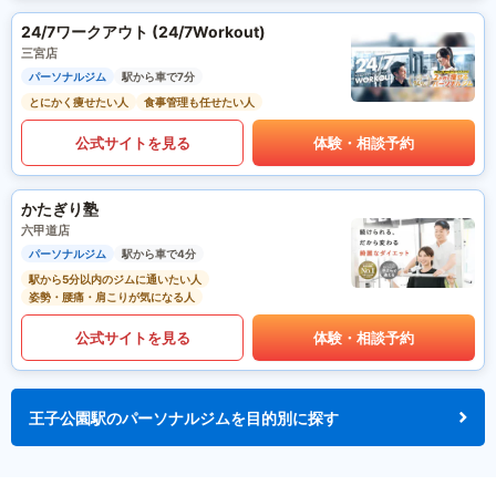
24/7ワークアウト (24/7Workout)
三宮店
パーソナルジム
駅から車で7分
とにかく痩せたい人
食事管理も任せたい人
公式サイトを見る
体験・相談予約
かたぎり塾
六甲道店
パーソナルジム
駅から車で4分
駅から5分以内のジムに通いたい人
姿勢・腰痛・肩こりが気になる人
公式サイトを見る
体験・相談予約
王子公園駅のパーソナルジムを目的別に探す