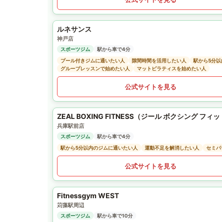
ルネサンス
神戸店
スポーツジム
駅から車で4分
プール付きジムに通いたい人
隙間時間を活用したい人
駅から5分
グループレッスンで始めたい人
マットピラティスを始めたい人
公式サイトを見る
ZEAL BOXING FITNESS（ジール ボクシング フィ
兵庫駅前店
スポーツジム
駅から車で4分
駅から5分以内のジムに通いたい人
運動不足を解消したい人
セミパ
公式サイトを見る
Fitnessgym WEST
苅藻駅周辺
スポーツジム
駅から車で10分