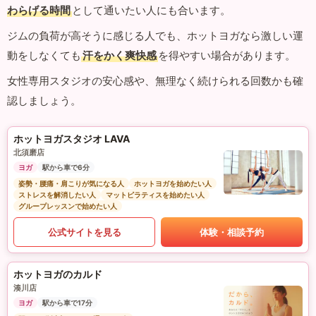
わらげる時間
として通いたい人にも合います。
ジムの負荷が高そうに感じる人でも、ホットヨガなら激しい運
動をしなくても
汗をかく爽快感
を得やすい場合があります。
女性専用スタジオの安心感や、無理なく続けられる回数かも確
認しましょう。
ホットヨガスタジオ LAVA
北須磨店
ヨガ
駅から車で6分
姿勢・腰痛・肩こりが気になる人
ホットヨガを始めたい人
ストレスを解消したい人
マットピラティスを始めたい人
グループレッスンで始めたい人
公式サイトを見る
体験・相談予約
ホットヨガのカルド
湊川店
ヨガ
駅から車で17分