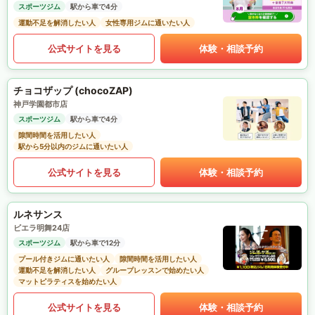
スポーツジム
駅から車で4分
運動不足を解消したい人
女性専用ジムに通いたい人
公式サイトを見る
体験・相談予約
チョコザップ (chocoZAP)
神戸学園都市店
スポーツジム
駅から車で4分
隙間時間を活用したい人
駅から5分以内のジムに通いたい人
公式サイトを見る
体験・相談予約
ルネサンス
ビエラ明舞24店
スポーツジム
駅から車で12分
プール付きジムに通いたい人
隙間時間を活用したい人
運動不足を解消したい人
グループレッスンで始めたい人
マットピラティスを始めたい人
公式サイトを見る
体験・相談予約