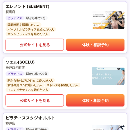
エレメント (ELEMENT)
須磨店
ピラティス
駅から車で9分
隙間時間を活用したい人
パーソナルピラティスを始めたい人
マシンピラティスを始めたい人
公式サイトを見る
体験・相談予約
ソエル(SOELU)
神戸西元町店
ピラティス
駅から車で20分
駅から5分以内のジムに通いたい人
女性専用ジムに通いたい人
ストレスを解消したい人
マシンピラティスを始めたい人
公式サイトを見る
体験・相談予約
ピラティススタジオ ルルト
神戸店
ピラティス
駅から車で19分