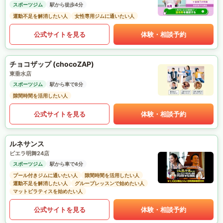
スポーツジム
駅から徒歩4分
運動不足を解消したい人
女性専用ジムに通いたい人
公式サイトを見る
体験・相談予約
チョコザップ (chocoZAP)
東垂水店
スポーツジム
駅から車で8分
隙間時間を活用したい人
公式サイトを見る
体験・相談予約
ルネサンス
ビエラ明舞24店
スポーツジム
駅から車で4分
プール付きジムに通いたい人
隙間時間を活用したい人
運動不足を解消したい人
グループレッスンで始めたい人
マットピラティスを始めたい人
公式サイトを見る
体験・相談予約