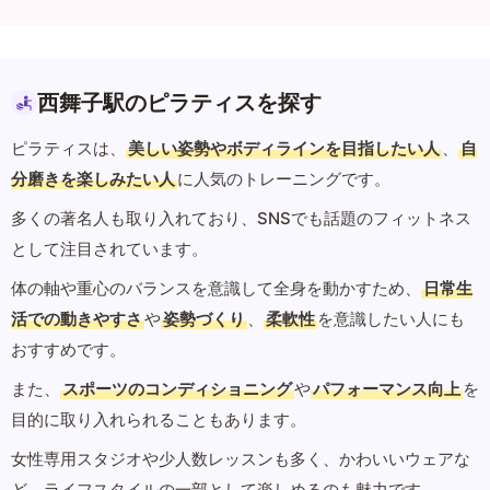
西舞子駅のピラティスを探す
ピラティスは、
美しい姿勢やボディラインを目指したい人
、
自
分磨きを楽しみたい人
に人気のトレーニングです。
多くの著名人も取り入れており、SNSでも話題のフィットネス
として注目されています。
体の軸や重心のバランスを意識して全身を動かすため、
日常生
活での動きやすさ
や
姿勢づくり
、
柔軟性
を意識したい人にも
おすすめです。
また、
スポーツのコンディショニング
や
パフォーマンス向上
を
目的に取り入れられることもあります。
女性専用スタジオや少人数レッスンも多く、かわいいウェアな
ど、ライフスタイルの一部として楽しめるのも魅力です。