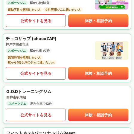
スポーツジム
駅から徒歩1分
運動不足を解消したい人
女性専用ジムに通いたい人
公式サイトを見る
体験・相談予約
チョコザップ (chocoZAP)
神戸学園都市店
スポーツジム
駅から車で7分
隙間時間を活用したい人
駅から5分以内のジムに通いたい人
公式サイトを見る
体験・相談予約
G.O.Dトレーニングジム
西神南駅周辺
スポーツジム
駅から車で12分
公式サイトを見る
体験・相談予約
フィットネス&パーソナルジムReset