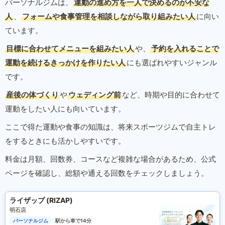
パーソナルジムは、
運動の進め方を一人で決めるのが不安な
人
、
フォームや食事管理を相談しながら取り組みたい人
に向い
ています。
目標に合わせてメニューを組みたい人
や、
予約を入れることで
運動を続けるきっかけを作りたい人
にも選ばれやすいジャンル
です。
産後の体づくり
や
ウェディング前
など、時期や目的に合わせて
運動をしたい人にも向いています。
ここで得た運動や食事の知識は、将来スポーツジムで自主トレ
をするときにも活かしやすいです。
料金は月額、回数券、コースなど複雑な場合があるため、公式
ページを確認し、総額や通える回数をチェックしましょう。
ライザップ (RIZAP)
明石店
パーソナルジム
駅から車で14分