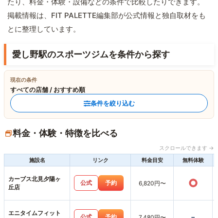
たり、料金・体験・設備などの条件で比較したりできます。
掲載情報は、FIT PALETTE編集部が公式情報と独自取材をも
とに整理しています。
愛し野駅のスポーツジムを条件から探す
現在の条件
すべての店舗 / おすすめ順
条件を絞り込む
料金・体験・特徴を比べる
スクロールできます →
施設名
リンク
料金目安
無料体験
カーブス北見夕陽ヶ
○
公式
予約
6,820円〜
丘店
エニタイムフィット
-
公式
予約
7,480円〜