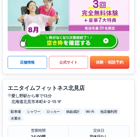
体験・相談予約
店舗情報
公式サイト
エニタイムフィットネス北見店
愛し野駅から車で13分
北海道北見市本町4-2-15 1F
駐車場
シャワー
ロッカー
体組成計
Wi-Fi
他店舗利用
水素水
営業時間
定休日
24:00間
定休日なし