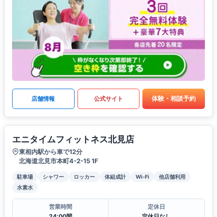
体験・相談予約
店舗情報
公式サイト
エニタイムフィットネス北見店
東相内駅から車で12分
北海道北見市本町4-2-15 1F
駐車場
シャワー
ロッカー
体組成計
Wi-Fi
他店舗利用
水素水
営業時間
定休日
24:00間
定休日なし