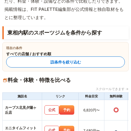
たり、料金・体験・設備などの条件で比較したりできます。
掲載情報は、FIT PALETTE編集部が公式情報と独自取材をも
とに整理しています。
東相内駅のスポーツジムを条件から探す
現在の条件
すべての店舗 / おすすめ順
条件を絞り込む
料金・体験・特徴を比べる
スクロールできます →
施設名
リンク
料金目安
無料体験
カーブス北見夕陽ヶ
○
公式
予約
6,820円〜
丘店
エニタイムフィット
-
公式
予約
7,480円〜