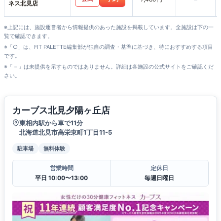
ネス北見店
※上記には、施設運営者から情報提供のあった施設を掲載しています。全施設は下の一
覧で確認できます。
※「○」は、FIT PALETTE編集部が独自の調査・基準に基づき、特におすすめする項目
です。
※「－」は未提供を示すものではありません。詳細は各施設の公式サイトをご確認くだ
さい。
カーブス北見夕陽ヶ丘店
東相内駅から車で11分
北海道北見市高栄東町1丁目11-5
駐車場
無料体験
営業時間
定休日
平日 10:00〜13:00
毎週日曜日