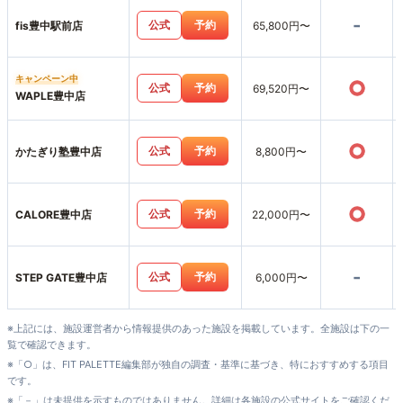
-
公式
予約
fis豊中駅前店
65,800円〜
キャンペーン中
○
公式
予約
69,520円〜
WAPLE豊中店
○
公式
予約
かたぎり塾豊中店
8,800円〜
○
公式
予約
CALORE豊中店
22,000円〜
-
公式
予約
STEP GATE豊中店
6,000円〜
※上記には、施設運営者から情報提供のあった施設を掲載しています。全施設は下の一
覧で確認できます。
※「○」は、FIT PALETTE編集部が独自の調査・基準に基づき、特におすすめする項目
です。
※「－」は未提供を示すものではありません。詳細は各施設の公式サイトをご確認くだ