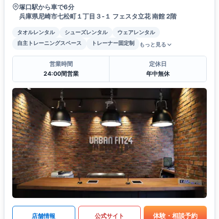
塚口駅から車で6分
兵庫県尼崎市七松町１丁目３-１ フェスタ立花 南館 2階
タオルレンタル
シューズレンタル
ウェアレンタル
自主トレーニングスペース
トレーナー固定制
もっと見る
営業時間
定休日
24:00間営業
年中無休
体験・相談予約
店舗情報
公式サイト