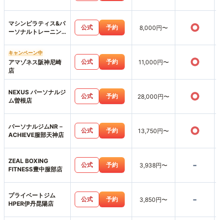
マシンピラティス&パ
○
公式
予約
8,000円〜
ーソナルトレーニン
グジムemovere
キャンペーン中
○
公式
予約
アマゾネス阪神尼崎
11,000円〜
店
NEXUS パーソナルジ
○
公式
予約
28,000円〜
ム曽根店
パーソナルジムNR－
○
公式
予約
13,750円〜
ACHIEVE服部天神店
ZEAL BOXING
-
公式
予約
3,938円〜
FITNESS豊中服部店
プライベートジム
-
公式
予約
3,850円〜
HPER伊丹昆陽店