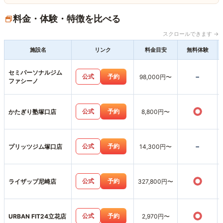
料金・体験・特徴を比べる
スクロールできます →
施設名
リンク
料金目安
無料体験
セミパーソナルジム
-
公式
予約
98,000円〜
ファシーノ
○
公式
予約
かたぎり塾塚口店
8,800円〜
-
公式
予約
プリッツジム塚口店
14,300円〜
○
公式
予約
ライザップ尼崎店
327,800円〜
○
公式
予約
URBAN FIT24立花店
2,970円〜