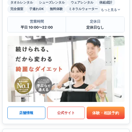
タオルレンタル
シューズレンタル
ウェアレンタル
体組成計
完全個室
子連れOK
無料体験
ミネラルウォーター
もっと見る
営業時間
定休日
平日 10:00〜22:00
定休日なし
体験・相談予約
店舗情報
公式サイト