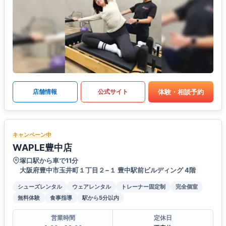
体験・相談予約
店舗情報
公式サイト
キャンペーン中
WAPLE豊中店
塚口駅から車で11分
大阪府豊中市玉井町１丁目２−１ 豊中駅前ビルディング 4階
シューズレンタル
ウェアレンタル
トレーナー固定制
完全個室
無料体験
食事指導
駅から5分以内
営業時間
定休日