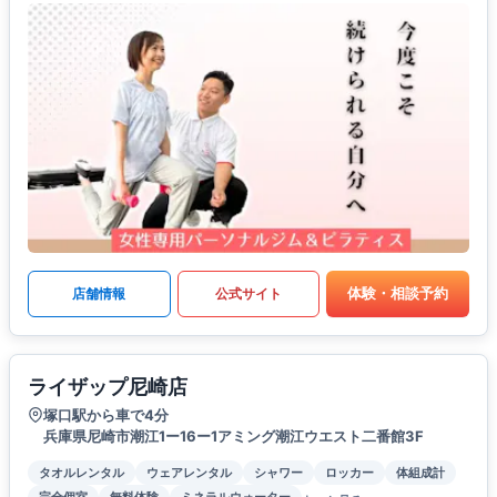
体験・相談予約
店舗情報
公式サイト
ライザップ尼崎店
塚口駅から車で4分
兵庫県尼崎市潮江1ー16ー1アミング潮江ウエスト二番館3F
タオルレンタル
ウェアレンタル
シャワー
ロッカー
体組成計
完全個室
無料体験
ミネラルウォーター