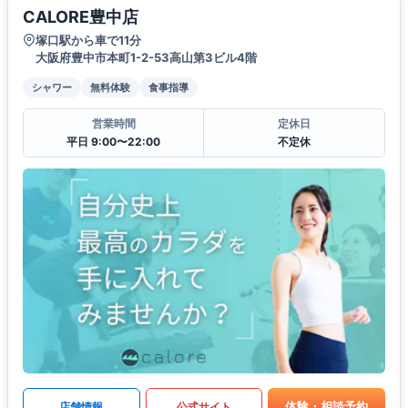
CALORE豊中店
塚口駅から車で11分
大阪府豊中市本町1-2-53高山第3ビル4階
シャワー
無料体験
食事指導
営業時間
定休日
平日 9:00〜22:00
不定休
体験・相談予約
店舗情報
公式サイト