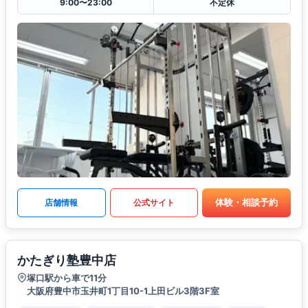
9:00〜23:00
不定休
体験・相談予約
店舗情報
公式サイト
かたぎり塾豊中店
塚口駅から車で11分
大阪府豊中市玉井町1丁目10-1上田ビル3階3F室