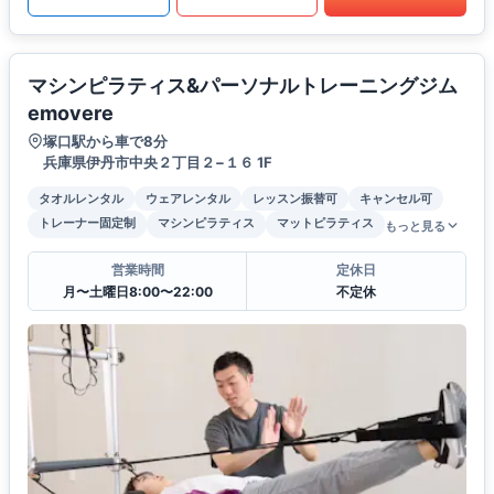
マシンピラティス&パーソナルトレーニングジム
emovere
塚口駅から車で8分
兵庫県伊丹市中央２丁目２−１６ 1F
タオルレンタル
ウェアレンタル
レッスン振替可
キャンセル可
トレーナー固定制
マシンピラティス
マットピラティス
もっと見る
営業時間
定休日
月〜土曜日8:00〜22:00
不定休