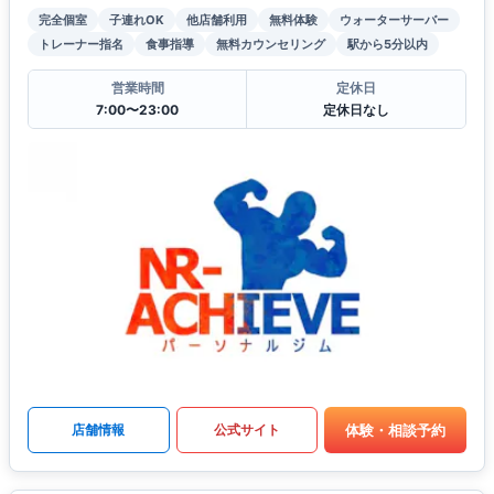
完全個室
子連れOK
他店舗利用
無料体験
ウォーターサーバー
トレーナー指名
食事指導
無料カウンセリング
駅から5分以内
営業時間
定休日
7:00〜23:00
定休日なし
体験・相談予約
店舗情報
公式サイト