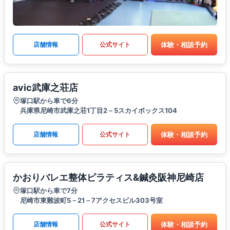
体験・相談予約
店舗情報
公式サイト
avic武庫之荘店
塚口駅から車で6分
兵庫県尼崎市武庫之荘1丁目2－5スカイボックス104
体験・相談予約
店舗情報
公式サイト
かおりバレエ整体ピラティス&鍼灸阪神尼崎店
塚口駅から車で7分
尼崎市東難波町5－21－7アクセスビル303号室
体験・相談予約
店舗情報
公式サイト