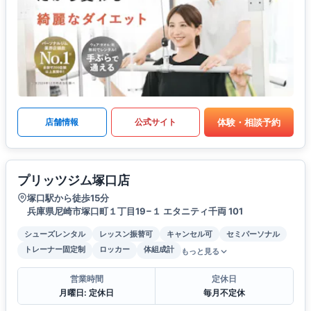
体験・相談予約
店舗情報
公式サイト
プリッツジム塚口店
塚口駅から徒歩15分
兵庫県尼崎市塚口町１丁目19−１ エタニティ千両 101
シューズレンタル
レッスン振替可
キャンセル可
セミパーソナル
トレーナー固定制
ロッカー
体組成計
もっと見る
営業時間
定休日
月曜日: 定休日
毎月不定休