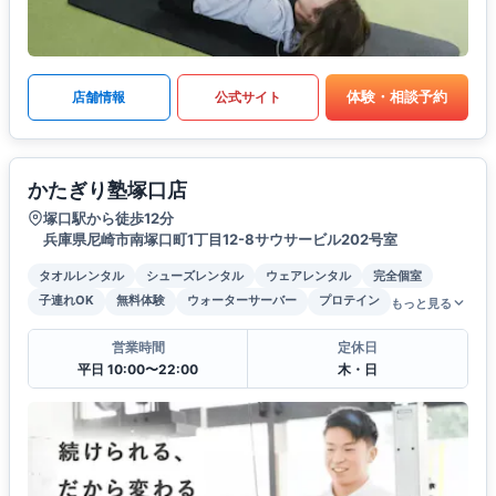
体験・相談予約
店舗情報
公式サイト
かたぎり塾塚口店
塚口駅から徒歩12分
兵庫県尼崎市南塚口町1丁目12-8サウサービル202号室
タオルレンタル
シューズレンタル
ウェアレンタル
完全個室
子連れOK
無料体験
ウォーターサーバー
プロテイン
もっと見る
営業時間
定休日
平日 10:00〜22:00
木・日