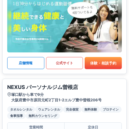
体験・相談予約
店舗情報
公式サイト
NEXUS パーソナルジム曽根店
塚口駅から車で9分
大阪府豊中市原田元町2丁目1-2エルブ豊中曽根206号
タオルレンタル
ウェアレンタル
完全個室
無料体験
プロテイン
食事指導
無料カウンセリング
営業時間
定休日