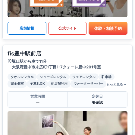
体験・相談予約
店舗情報
公式サイト
fis豊中駅前店
塚口駅から車で11分
大阪府豊中市末広町1丁目1-7クォーレ豊中201号室
タオルレンタル
シューズレンタル
ウェアレンタル
駐車場
完全個室
子連れOK
他店舗利用
ウォーターサーバー
もっと見る
営業時間
定休日
ー
要確認