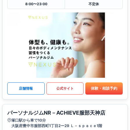
8:00〜23:00
不定休
体験・相談予約
店舗情報
公式サイト
パーソナルジムNR－ACHIEVE服部天神店
塚口駅から車で10分
大阪府豊中市服部西町1丁目2ー29 Ｌ－ｓｐａｃｅ1階