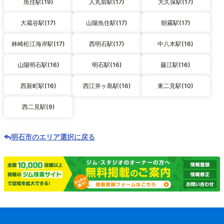
魚住駅(19)
人丸前駅(17)
大久保駅(17)
大蔵谷駅(17)
山陽魚住駅(17)
朝霧駅(17)
林崎松江海岸駅(17)
西明石駅(17)
中八木駅(16)
山陽明石駅(16)
明石駅(16)
藤江駅(16)
西新町駅(16)
西江井ヶ島駅(16)
東二見駅(10)
西二見駅(9)
明石市のエリア選択に戻る