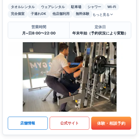
タオルレンタル
ウェアレンタル
駐車場
シャワー
Wi-Fi
完全個室
子連れOK
他店舗利用
無料体験
もっと見る
営業時間
定休日
月~日8:00〜22:00
年末年始（予約状況により変動）
体験・相談予約
店舗情報
公式サイト