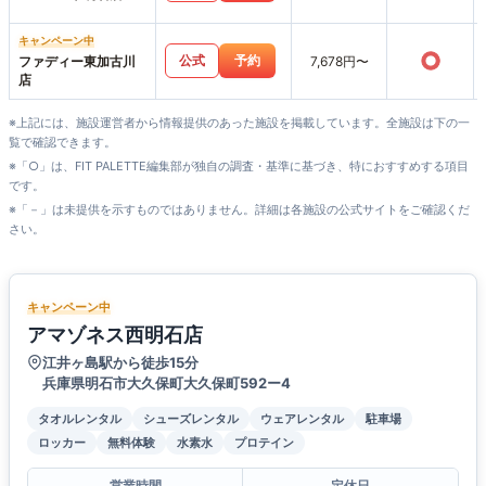
キャンペーン中
○
公式
予約
ファディー東加古川
7,678円〜
店
※上記には、施設運営者から情報提供のあった施設を掲載しています。全施設は下の一
覧で確認できます。
※「○」は、FIT PALETTE編集部が独自の調査・基準に基づき、特におすすめする項目
です。
※「－」は未提供を示すものではありません。詳細は各施設の公式サイトをご確認くだ
さい。
キャンペーン中
アマゾネス西明石店
江井ヶ島駅から徒歩15分
兵庫県明石市大久保町大久保町592ー4
タオルレンタル
シューズレンタル
ウェアレンタル
駐車場
ロッカー
無料体験
水素水
プロテイン
営業時間
定休日