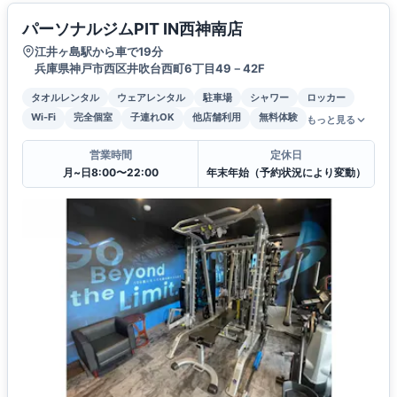
パーソナルジムPIT IN西神南店
江井ヶ島駅から車で19分
兵庫県神戸市西区井吹台西町6丁目49－42F
タオルレンタル
ウェアレンタル
駐車場
シャワー
ロッカー
Wi-Fi
完全個室
子連れOK
他店舗利用
無料体験
もっと見る
営業時間
定休日
月~日8:00〜22:00
年末年始（予約状況により変動）