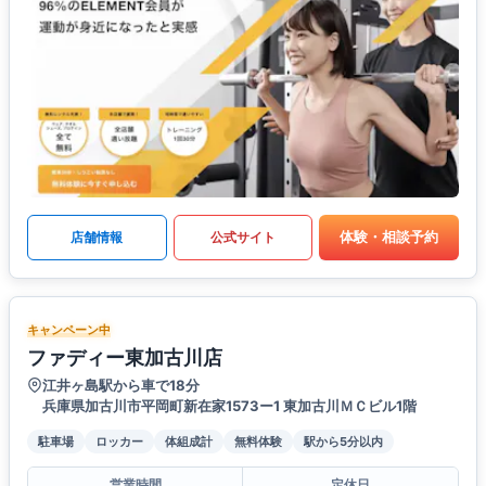
体験・相談予約
店舗情報
公式サイト
キャンペーン中
ファディー東加古川店
江井ヶ島駅から車で18分
兵庫県加古川市平岡町新在家1573ー1 東加古川ＭＣビル1階
駐車場
ロッカー
体組成計
無料体験
駅から5分以内
営業時間
定休日