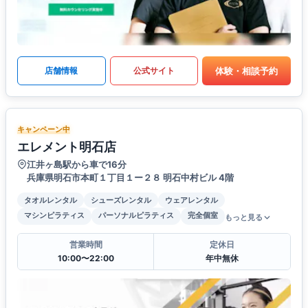
体験・相談予約
店舗情報
公式サイト
キャンペーン中
エレメント明石店
江井ヶ島駅から車で16分
兵庫県明石市本町１丁目１ー２８ 明石中村ビル 4階
タオルレンタル
シューズレンタル
ウェアレンタル
マシンピラティス
パーソナルピラティス
完全個室
もっと見る
営業時間
定休日
10:00〜22:00
年中無休