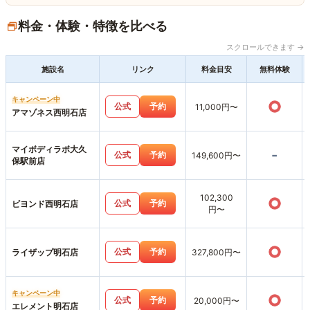
料金・体験・特徴を比べる
スクロールできます →
施設名
リンク
料金目安
無料体験
キャンペーン中
○
公式
予約
11,000円〜
アマゾネス西明石店
マイボディラボ大久
-
公式
予約
149,600円〜
保駅前店
102,300
○
公式
予約
ビヨンド西明石店
円〜
○
公式
予約
ライザップ明石店
327,800円〜
キャンペーン中
○
公式
予約
20,000円〜
エレメント明石店