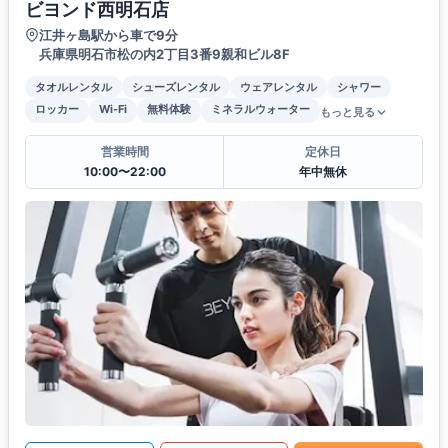
ビヨンド西明石店
江井ヶ島駅から車で9分
兵庫県明石市松の内2丁目3番9親和ビル8F
タオルレンタル
シューズレンタル
ウェアレンタル
シャワー
ロッカー
Wi-Fi
無料体験
ミネラルウォーター
もっと見る
営業時間
定休日
10:00〜22:00
年中無休