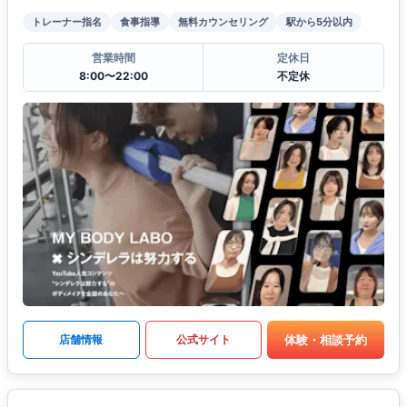
トレーナー指名
食事指導
無料カウンセリング
駅から5分以内
営業時間
定休日
8:00〜22:00
不定休
体験・相談予約
店舗情報
公式サイト