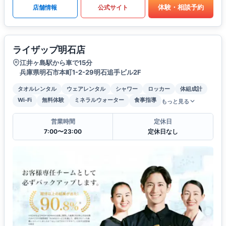
体験・相談予約
店舗情報
公式サイト
ライザップ明石店
江井ヶ島駅から車で15分
兵庫県明石市本町1-2-29明石追手ビル2F
タオルレンタル
ウェアレンタル
シャワー
ロッカー
体組成計
Wi-Fi
無料体験
ミネラルウォーター
食事指導
もっと見る
営業時間
定休日
7:00〜23:00
定休日なし