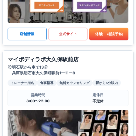
体験・相談予約
店舗情報
公式サイト
マイボディラボ大久保駅前店
明石駅から車で13分
兵庫県明石市大久保町駅前1ー11ー8
トレーナー指名
食事指導
無料カウンセリング
駅から5分以内
営業時間
定休日
8:00〜22:00
不定休