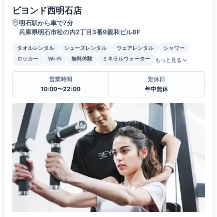
ビヨンド西明石店
明石駅から車で7分
兵庫県明石市松の内2丁目3番9親和ビル8F
タオルレンタル
シューズレンタル
ウェアレンタル
シャワー
ロッカー
Wi-Fi
無料体験
ミネラルウォーター
もっと見る
営業時間
定休日
10:00〜22:00
年中無休