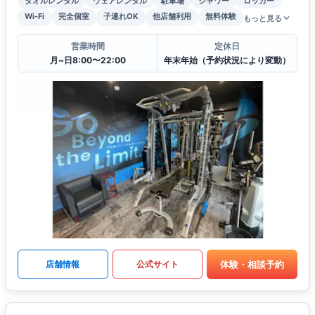
タオルレンタル
ウェアレンタル
駐車場
シャワー
ロッカー
Wi-Fi
完全個室
子連れOK
他店舗利用
無料体験
もっと見る
営業時間
定休日
月~日8:00〜22:00
年末年始（予約状況により変動）
体験・相談予約
店舗情報
公式サイト