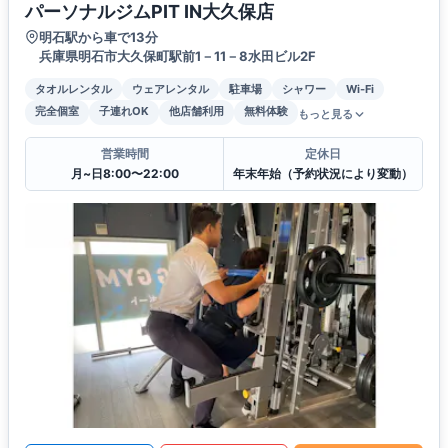
パーソナルジムPIT IN大久保店
明石駅から車で13分
兵庫県明石市大久保町駅前1－11－8水田ビル2F
タオルレンタル
ウェアレンタル
駐車場
シャワー
Wi-Fi
完全個室
子連れOK
他店舗利用
無料体験
もっと見る
営業時間
定休日
月~日8:00〜22:00
年末年始（予約状況により変動）