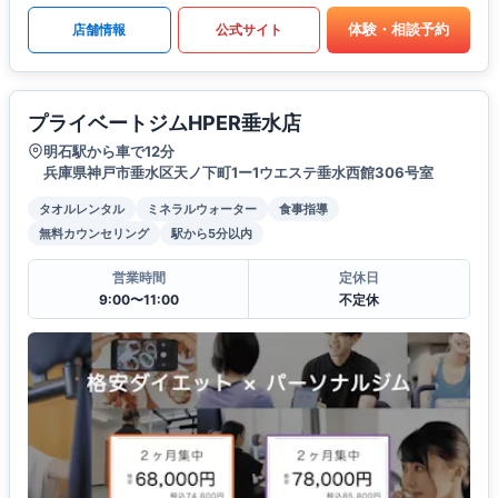
体験・相談予約
店舗情報
公式サイト
プライベートジムHPER垂水店
明石駅から車で12分
兵庫県神戸市垂水区天ノ下町1ー1ウエステ垂水西館306号室
タオルレンタル
ミネラルウォーター
食事指導
無料カウンセリング
駅から5分以内
営業時間
定休日
9:00〜11:00
不定休