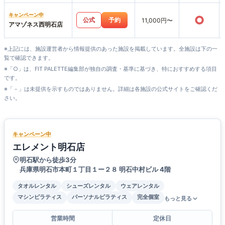
キャンペーン中
○
公式
予約
11,000円〜
アマゾネス西明石店
※上記には、施設運営者から情報提供のあった施設を掲載しています。全施設は下の一
覧で確認できます。
※「○」は、FIT PALETTE編集部が独自の調査・基準に基づき、特におすすめする項目
です。
※「－」は未提供を示すものではありません。詳細は各施設の公式サイトをご確認くだ
さい。
キャンペーン中
エレメント明石店
明石駅から徒歩3分
兵庫県明石市本町１丁目１ー２８ 明石中村ビル 4階
タオルレンタル
シューズレンタル
ウェアレンタル
マシンピラティス
パーソナルピラティス
完全個室
もっと見る
営業時間
定休日