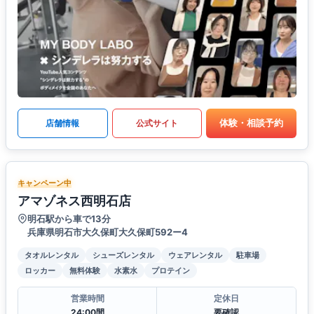
体験・相談予約
店舗情報
公式サイト
キャンペーン中
アマゾネス西明石店
明石駅から車で13分
兵庫県明石市大久保町大久保町592ー4
タオルレンタル
シューズレンタル
ウェアレンタル
駐車場
ロッカー
無料体験
水素水
プロテイン
営業時間
定休日
24:00間
要確認