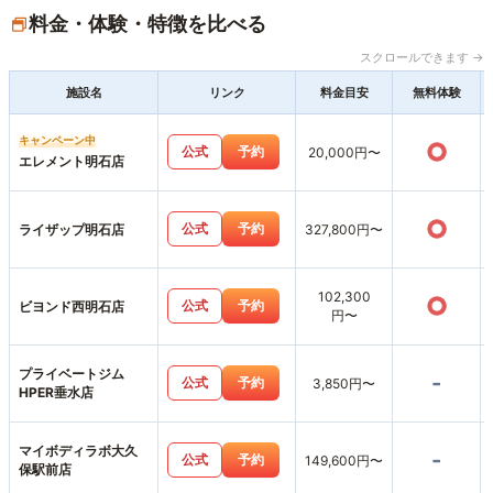
料金・体験・特徴を比べる
スクロールできます →
施設名
リンク
料金目安
無料体験
キャンペーン中
○
公式
予約
20,000円〜
エレメント明石店
○
公式
予約
ライザップ明石店
327,800円〜
102,300
○
公式
予約
ビヨンド西明石店
円〜
プライベートジム
-
公式
予約
3,850円〜
HPER垂水店
マイボディラボ大久
-
公式
予約
149,600円〜
保駅前店