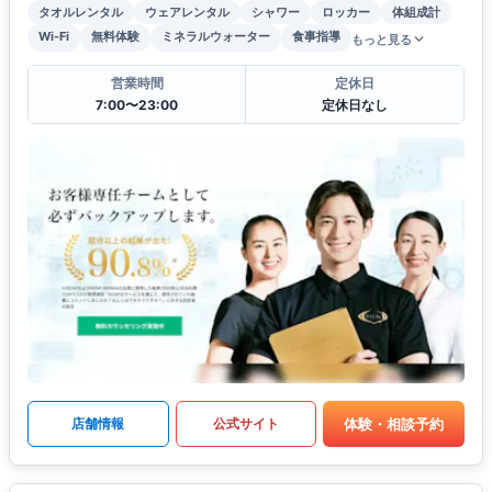
タオルレンタル
ウェアレンタル
シャワー
ロッカー
体組成計
Wi-Fi
無料体験
ミネラルウォーター
食事指導
もっと見る
営業時間
定休日
7:00〜23:00
定休日なし
体験・相談予約
店舗情報
公式サイト