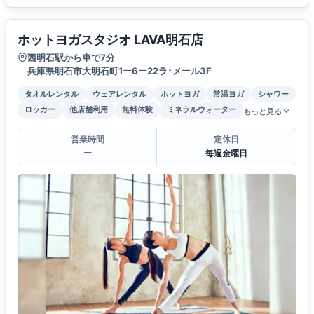
ホットヨガスタジオ LAVA明石店
西明石駅から車で7分
兵庫県明石市大明石町1ー6ー22ラ･メール3F
タオルレンタル
ウェアレンタル
ホットヨガ
常温ヨガ
シャワー
ロッカー
他店舗利用
無料体験
ミネラルウォーター
もっと見る
営業時間
定休日
ー
毎週金曜日