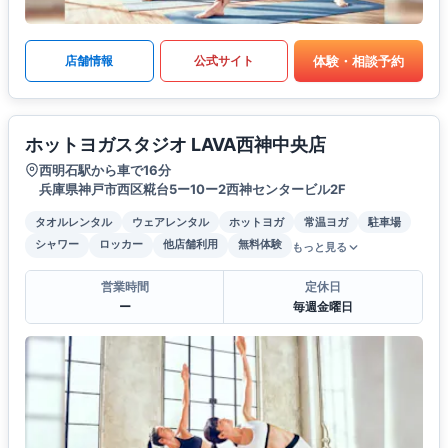
体験・相談予約
店舗情報
公式サイト
ホットヨガスタジオ LAVA西神中央店
西明石駅から車で16分
兵庫県神戸市西区糀台5ー10ー2西神センタービル2F
タオルレンタル
ウェアレンタル
ホットヨガ
常温ヨガ
駐車場
シャワー
ロッカー
他店舗利用
無料体験
もっと見る
営業時間
定休日
ー
毎週金曜日