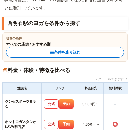
とに整理しています。
西明石駅のヨガを条件から探す
現在の条件
すべての店舗 / おすすめ順
条件を絞り込む
料金・体験・特徴を比べる
スクロールできます →
施設名
リンク
料金目安
無料体験
グンゼスポーツ西明
-
公式
予約
9,900円〜
石
ホットヨガスタジオ
○
公式
予約
4,800円〜
LAVA明石店