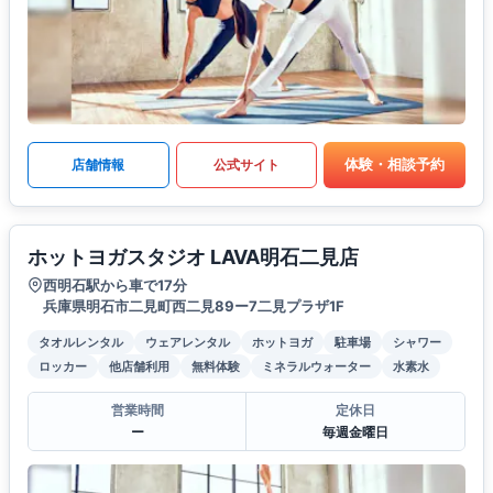
体験・相談予約
店舗情報
公式サイト
ホットヨガスタジオ LAVA明石二見店
西明石駅から車で17分
兵庫県明石市二見町西二見89ー7二見プラザ1F
タオルレンタル
ウェアレンタル
ホットヨガ
駐車場
シャワー
ロッカー
他店舗利用
無料体験
ミネラルウォーター
水素水
営業時間
定休日
ー
毎週金曜日