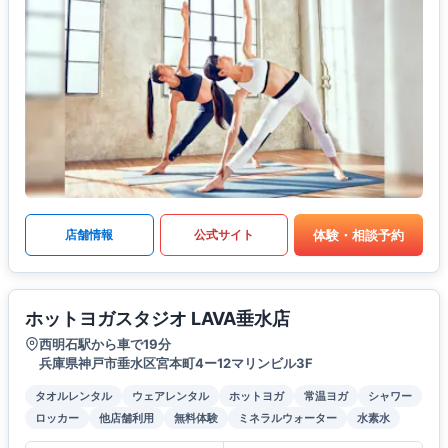
体験・相談予約
店舗情報
公式サイト
ホットヨガスタジオ LAVA垂水店
西明石駅から車で19分
兵庫県神戸市垂水区宮本町4ー12マリンビル3F
タオルレンタル
ウェアレンタル
ホットヨガ
常温ヨガ
シャワー
ロッカー
他店舗利用
無料体験
ミネラルウォーター
水素水