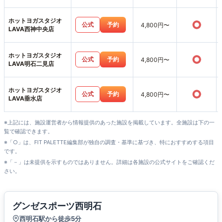
ホットヨガスタジオ
○
公式
予約
4,800円〜
LAVA西神中央店
ホットヨガスタジオ
○
公式
予約
4,800円〜
LAVA明石二見店
ホットヨガスタジオ
○
公式
予約
4,800円〜
LAVA垂水店
※上記には、施設運営者から情報提供のあった施設を掲載しています。全施設は下の一
覧で確認できます。
※「○」は、FIT PALETTE編集部が独自の調査・基準に基づき、特におすすめする項目
です。
※「－」は未提供を示すものではありません。詳細は各施設の公式サイトをご確認くだ
さい。
グンゼスポーツ西明石
西明石駅から徒歩5分