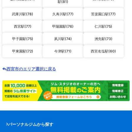
駅(81)
武庫川駅(78)
久寿川駅(77)
苦楽園口駅(77)
西宮駅(77)
甲陽園駅(76)
仁川駅(75)
甲子園駅(75)
夙川駅(74)
洲先駅(73)
甲東園駅(72)
今津駅(71)
西宮名塩駅(60)
西宮市のエリア選択に戻る
パーソナルジムから探す