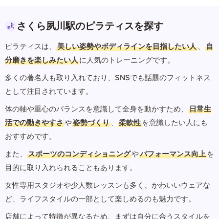
さくら夙川駅のピラティスを探す
ピラティスは、
美しい姿勢やボディラインを目指したい人
、
自
分磨きを楽しみたい人
に人気のトレーニングです。
多くの著名人も取り入れており、SNSでも話題のフィットネス
として注目されています。
体の軸や重心のバランスを意識して全身を動かすため、
日常生
活での動きやすさ
や
姿勢づくり
、
柔軟性
を意識したい人にも
おすすめです。
また、
スポーツのコンディショニング
や
パフォーマンス向上
を
目的に取り入れられることもあります。
女性専用スタジオや少人数レッスンも多く、かわいいウェアな
ど、ライフスタイルの一部として楽しめるのも魅力です。
店舗によって特徴が異なるため、まずは自分に合うスタイルを