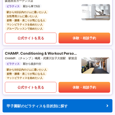
阪急西宮ガーデンズ店
ピラティス
駅から車で5分
駅から5分以内のジムに通いたい人
女性専用ジムに通いたい人
姿勢・腰痛・肩こりが気になる人
マシンピラティスを始めたい人
グループレッスンで始めたい人
公式サイトを見る
体験・相談予約
CHAMP. Conditioning & Workout Personal Gym(チャンプ. ｺﾝﾃﾞｨｼｮﾆﾝｸ＆ﾜｰｸｱｳﾄ ﾊﾟｰｿﾅﾙｼﾞﾑ)
CHAMP. （チャンプ.）鳴尾・武庫川女子大前駅 駅前店
ピラティス
駅から徒歩11分
駅から5分以内のジムに通いたい人
姿勢・腰痛・肩こりが気になる人
マットピラティスを始めたい人
公式サイトを見る
体験・相談予約
甲子園駅のピラティスを目的別に探す