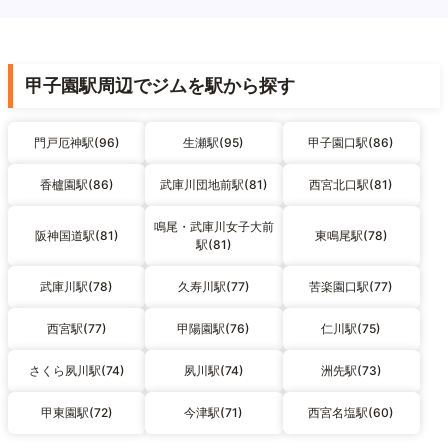
甲子園駅周辺でジムを駅から探す
門戸厄神駅(96)
生瀬駅(95)
甲子園口駅(86)
香櫨園駅(86)
武庫川団地前駅(81)
西宮北口駅(81)
鳴尾・武庫川女子大前
阪神国道駅(81)
東鳴尾駅(78)
駅(81)
武庫川駅(78)
久寿川駅(77)
苦楽園口駅(77)
西宮駅(77)
甲陽園駅(76)
仁川駅(75)
さくら夙川駅(74)
夙川駅(74)
洲先駅(73)
甲東園駅(72)
今津駅(71)
西宮名塩駅(60)