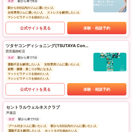
ヨガ
駅から車で6分
駅から5分以内のジムに通いたい人
女性専用ジムに通いたい人
ストレスを解消したい人
マシンピラティスを始めたい人
公式サイトを見る
体験・相談予約
ツタヤコンディショニング(TSUTAYA Conditioning)PILATES
西宮薬師町店
ヨガ
駅から車で7分
運動不足を解消したい人
女性専用ジムに通いたい人
姿勢・腰痛・肩こりが気になる人
マットピラティスを始めたい人
マシンピラティスを始めたい人
公式サイトを見る
体験・相談予約
セントラルウェルネスクラブ
芦屋店
ヨガ
駅から車で11分
プール付きジムに通いたい人
駅から5分以内のジムに通いたい人
運動不足を解消したい人
ホットヨガを始めたい人