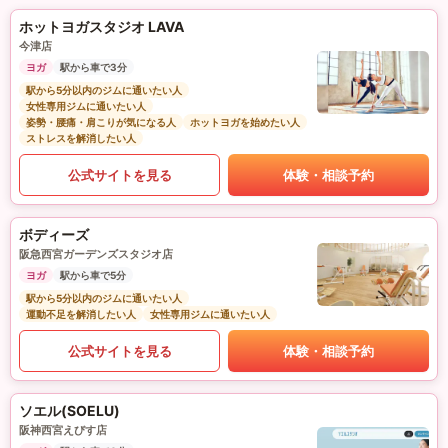
ホットヨガスタジオ LAVA
今津店
ヨガ
駅から車で3分
駅から5分以内のジムに通いたい人
女性専用ジムに通いたい人
姿勢・腰痛・肩こりが気になる人
ホットヨガを始めたい人
ストレスを解消したい人
公式サイトを見る
体験・相談予約
ボディーズ
阪急西宮ガーデンズスタジオ店
ヨガ
駅から車で5分
駅から5分以内のジムに通いたい人
運動不足を解消したい人
女性専用ジムに通いたい人
公式サイトを見る
体験・相談予約
ソエル(SOELU)
阪神西宮えびす店