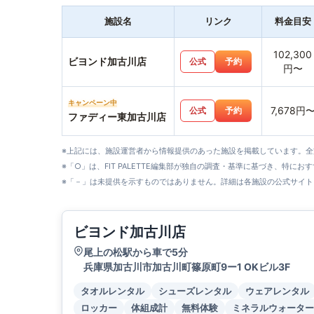
施設名
リンク
料金目安
102,300
ビヨンド加古川店
公式
予約
円〜
キャンペーン中
7,678円
公式
予約
ファディー東加古川店
※上記には、施設運営者から情報提供のあった施設を掲載しています。
※「○」は、FIT PALETTE編集部が独自の調査・基準に基づき、特にお
※「－」は未提供を示すものではありません。詳細は各施設の公式サイト
ビヨンド加古川店
尾上の松駅から車で5分
兵庫県加古川市加古川町篠原町9ー1 OKビル3F
タオルレンタル
シューズレンタル
ウェアレンタル
ロッカー
体組成計
無料体験
ミネラルウォーター