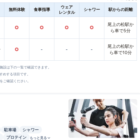
ウェア
無料体験
食事指導
シャワー
駅からの距離
レンタル
尾上の松駅か
○
○
○
○
ら車で5分
尾上の松駅か
〜
○
-
-
-
ら車で10分
全施設は下の一覧で確認できます。
すすめする項目です。
をご確認ください。
駐車場
シャワー
プロテイン
もっと見る