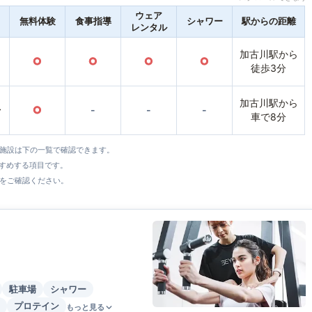
ウェア
無料体験
食事指導
シャワー
駅からの距離
レンタル
加古川駅から
○
○
○
○
徒歩3分
加古川駅から
〜
○
-
-
-
車で8分
全施設は下の一覧で確認できます。
すすめする項目です。
をご確認ください。
駐車場
シャワー
プロテイン
もっと見る