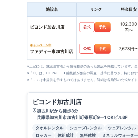
施設名
リンク
料金目安
102,300
ビヨンド加古川店
公式
予約
円〜
キャンペーン中
7,678円
公式
予約
ファディー東加古川店
※上記には、施設運営者から情報提供のあった施設を掲載しています。
※「○」は、FIT PALETTE編集部が独自の調査・基準に基づき、特にお
※「－」は未提供を示すものではありません。詳細は各施設の公式サイト
ビヨンド加古川店
加古川駅から徒歩3分
兵庫県加古川市加古川町篠原町9ー1 OKビル3F
タオルレンタル
シューズレンタル
ウェアレンタル
ロッカー
体組成計
無料体験
ミネラルウォーター