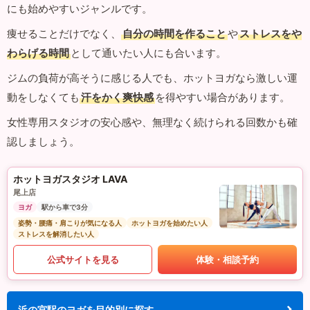
にも始めやすいジャンルです。
痩せることだけでなく、
自分の時間を作ること
や
ストレスをや
わらげる時間
として通いたい人にも合います。
ジムの負荷が高そうに感じる人でも、ホットヨガなら激しい運
動をしなくても
汗をかく爽快感
を得やすい場合があります。
女性専用スタジオの安心感や、無理なく続けられる回数かも確
認しましょう。
ホットヨガスタジオ LAVA
尾上店
ヨガ
駅から車で3分
姿勢・腰痛・肩こりが気になる人
ホットヨガを始めたい人
ストレスを解消したい人
公式サイトを見る
体験・相談予約
浜の宮駅のヨガを目的別に探す