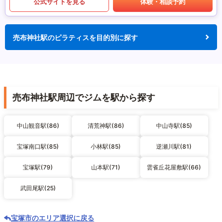
公式サイトを見る
体験・相談予約
売布神社駅のピラティスを目的別に探す
売布神社駅周辺でジムを駅から探す
中山観音駅(86)
清荒神駅(86)
中山寺駅(85)
宝塚南口駅(85)
小林駅(85)
逆瀬川駅(81)
宝塚駅(79)
山本駅(71)
雲雀丘花屋敷駅(66)
武田尾駅(25)
宝塚市のエリア選択に戻る