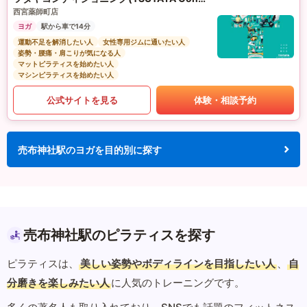
西宮薬師町店
ヨガ
駅から車で14分
運動不足を解消したい人
女性専用ジムに通いたい人
姿勢・腰痛・肩こりが気になる人
マットピラティスを始めたい人
マシンピラティスを始めたい人
公式サイトを見る
体験・相談予約
売布神社駅のヨガを目的別に探す
売布神社駅のピラティスを探す
ピラティスは、
美しい姿勢やボディラインを目指したい人
、
自
分磨きを楽しみたい人
に人気のトレーニングです。