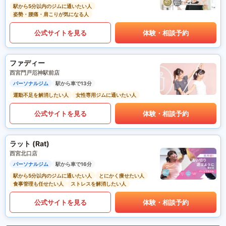
駅から5分以内のジムに通いたい人
姿勢・腰痛・肩こりが気になる人
公式サイトを見る
体験・相談予約
ファディー
西宮門戸厄神駅前店
パーソナルジム
駅から車で13分
運動不足を解消したい人
女性専用ジムに通いたい人
公式サイトを見る
体験・相談予約
ラット (Rat)
西宮北口店
パーソナルジム
駅から車で16分
駅から5分以内のジムに通いたい人
とにかく痩せたい人
食事管理も任せたい人
ストレスを解消したい人
公式サイトを見る
体験・相談予約