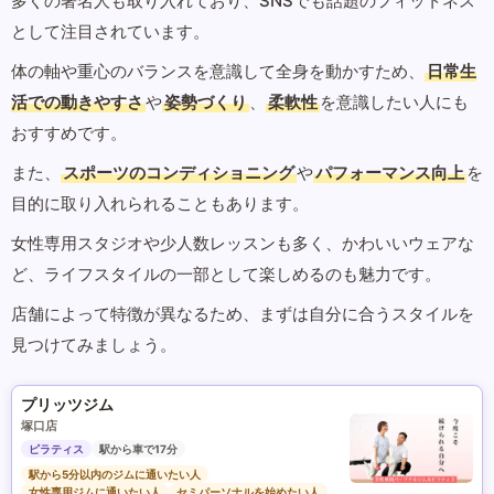
多くの著名人も取り入れており、SNSでも話題のフィットネス
として注目されています。
体の軸や重心のバランスを意識して全身を動かすため、
日常生
活での動きやすさ
や
姿勢づくり
、
柔軟性
を意識したい人にも
おすすめです。
また、
スポーツのコンディショニング
や
パフォーマンス向上
を
目的に取り入れられることもあります。
女性専用スタジオや少人数レッスンも多く、かわいいウェアな
ど、ライフスタイルの一部として楽しめるのも魅力です。
店舗によって特徴が異なるため、まずは自分に合うスタイルを
見つけてみましょう。
プリッツジム
塚口店
ピラティス
駅から車で17分
駅から5分以内のジムに通いたい人
女性専用ジムに通いたい人
セミパーソナルを始めたい人