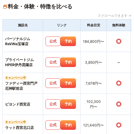
料金・体験・特徴を比べる
スクロールできます →
施設名
リンク
料金目安
無料体験
パーソナルジム
○
公式
予約
184,800円〜
ReViNa宝塚店
プライベートジム
-
公式
予約
3,850円〜
HPER伊丹昆陽店
キャンペーン中
○
公式
予約
ファディー西宮門戸
7,678円〜
厄神駅前店
102,300
○
公式
予約
ビヨンド西宮店
円〜
キャンペーン中
○
公式
予約
121,440円〜
ラット西宮北口店