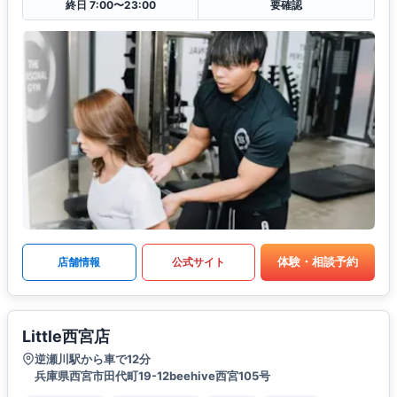
終日 7:00〜23:00
要確認
体験・相談予約
店舗情報
公式サイト
Little西宮店
逆瀬川駅から車で12分
兵庫県西宮市田代町19-12beehive西宮105号