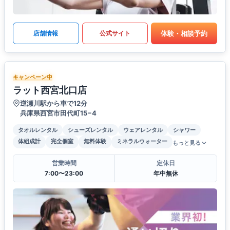
体験・相談予約
店舗情報
公式サイト
キャンペーン中
ラット西宮北口店
逆瀬川駅から車で12分
兵庫県西宮市田代町15−4
タオルレンタル
シューズレンタル
ウェアレンタル
シャワー
体組成計
完全個室
無料体験
ミネラルウォーター
もっと見る
営業時間
定休日
7:00〜23:00
年中無休