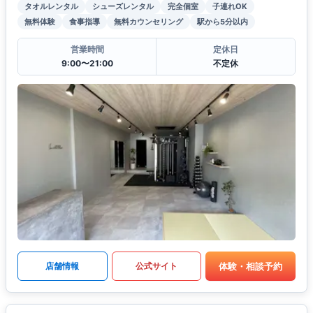
タオルレンタル
シューズレンタル
完全個室
子連れOK
無料体験
食事指導
無料カウンセリング
駅から5分以内
営業時間
定休日
9:00〜21:00
不定休
体験・相談予約
店舗情報
公式サイト