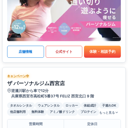
体験・相談予約
店舗情報
公式サイト
キャンペーン中
ザ パーソナルジム西宮店
逆瀬川駅から車で12分
兵庫県西宮市高松町5番37号 FELIZ ⻄宮北⼝ 9 階
タオルレンタル
ウェアレンタル
ロッカー
体組成計
子連れOK
他店舗利用
無料体験
アミノ酸ドリンク
プロテイン
もっと見る
営業時間
定休日