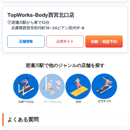
TopWorks-Body西宮北口店
逆瀬川駅から車で12分
兵庫県西宮市田代町19−24ピアン田代1F-B
体験・相談予約
店舗情報
公式サイト
逆瀬川駅で他のジャンルの店舗を探す
ピラティス
スポーツジム
パーソナルジム
ヨガ
よくある質問