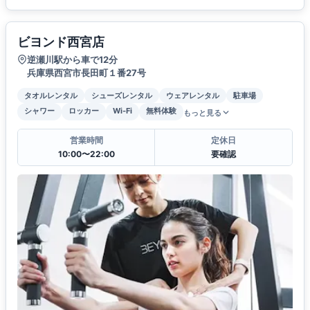
ビヨンド西宮店
逆瀬川駅から車で12分
兵庫県西宮市長田町１番27号
タオルレンタル
シューズレンタル
ウェアレンタル
駐車場
シャワー
ロッカー
Wi-Fi
無料体験
もっと見る
営業時間
定休日
10:00〜22:00
要確認