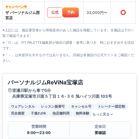
キャンペーン中
○
公式
予約
ザ パーソナルジム西
33,000円〜
宮店
※上記には、施設運営者から情報提供のあった施設を掲載しています。全施設は下の一
覧で確認できます。
※「○」は、FIT PALETTE編集部が独自の調査・基準に基づき、特におすすめする項目
です。
※「－」は未提供を示すものではありません。詳細は各施設の公式サイトをご確認くだ
さい。
パーソナルジムReViNa宝塚店
逆瀬川駅から車で5分
兵庫県宝塚市川面５丁目１６-３６ 旭ハイツ川面 103号
ウェアレンタル
レッスン振替可
キャンセル可
トレーナー固定制
完全個室
子連れOK
他店舗利用
無料体験
もっと見る
営業時間
定休日
9:00〜23:00
要確認