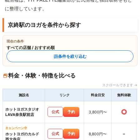
に整理しています。
京終駅のヨガを条件から探す
現在の条件
すべての店舗 / おすすめ順
条件を絞り込む
料金・体験・特徴を比べる
スクロールできます →
施設名
リンク
料金目安
無料体験
ホットヨガスタジオ
○
公式
予約
3,800円〜
LAVA奈良駅前店
キャンペーン中
-
公式
予約
ホットヨガのカルド
8,800円〜
西大寺店