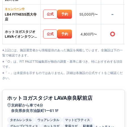
キャンペーン中
-
公式
予約
LB4 FITNESS西大寺
55,000円〜
店
ホットヨガスタジオ
○
公式
予約
4,800円〜
LAVAイオンタウン富
雄南店
※上記には、施設運営者から情報提供のあった施設を掲載しています。全施設は下の一
覧で確認できます。
※「○」は、FIT PALETTE編集部が独自の調査・基準に基づき、特におすすめする項目
です。
※「－」は未提供を示すものではありません。詳細は各施設の公式サイトをご確認くだ
さい。
ホットヨガスタジオ LAVA奈良駅前店
京終駅から車で4分
奈良県奈良市油阪町1ー61 1F
タオルレンタル
ウェアレンタル
マットピラティス
グループピラティス
ホットヨガ
常温ヨガ
駐車場