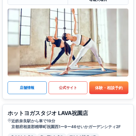
体験・相談予約
店舗情報
公式サイト
ホットヨガスタジオ LAVA祝園店
近鉄奈良駅から車で19分
京都府相楽郡精華町祝園西1ー9ー46せいかガーデンシティ2F