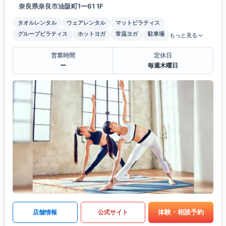
奈良県奈良市油阪町1ー61 1F
タオルレンタル
ウェアレンタル
マットピラティス
グループピラティス
ホットヨガ
常温ヨガ
駐車場
もっと見る
営業時間
定休日
ー
毎週木曜日
体験・相談予約
店舗情報
公式サイト