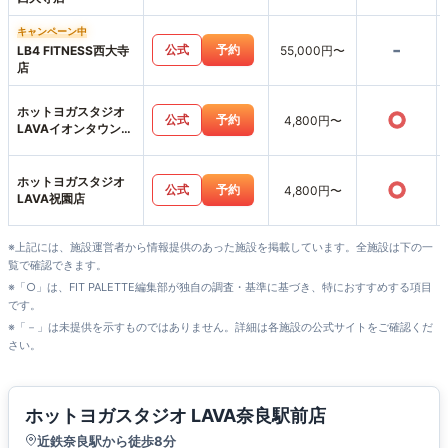
キャンペーン中
-
公式
予約
LB4 FITNESS西大寺
55,000円〜
店
ホットヨガスタジオ
○
公式
予約
4,800円〜
LAVAイオンタウン富
雄南店
ホットヨガスタジオ
○
公式
予約
4,800円〜
LAVA祝園店
※上記には、施設運営者から情報提供のあった施設を掲載しています。全施設は下の一
覧で確認できます。
※「○」は、FIT PALETTE編集部が独自の調査・基準に基づき、特におすすめする項目
です。
※「－」は未提供を示すものではありません。詳細は各施設の公式サイトをご確認くだ
さい。
ホットヨガスタジオ LAVA奈良駅前店
近鉄奈良駅から徒歩8分