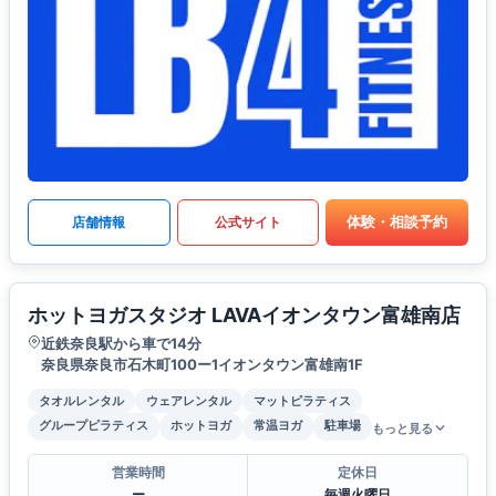
体験・相談予約
店舗情報
公式サイト
ホットヨガスタジオ LAVAイオンタウン富雄南店
近鉄奈良駅から車で14分
奈良県奈良市石木町100ー1イオンタウン富雄南1F
タオルレンタル
ウェアレンタル
マットピラティス
グループピラティス
ホットヨガ
常温ヨガ
駐車場
もっと見る
営業時間
定休日
ー
毎週火曜日