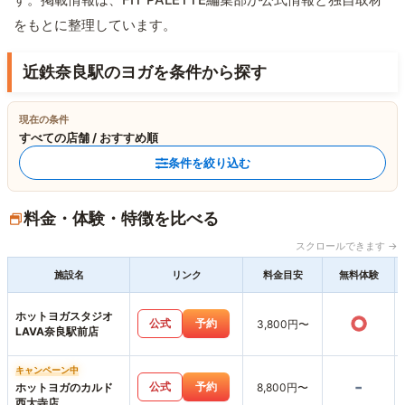
をもとに整理しています。
近鉄奈良駅のヨガを条件から探す
現在の条件
すべての店舗 / おすすめ順
条件を絞り込む
料金・体験・特徴を比べる
スクロールできます →
施設名
リンク
料金目安
無料体験
ホットヨガスタジオ
○
公式
予約
3,800円〜
LAVA奈良駅前店
キャンペーン中
-
公式
予約
ホットヨガのカルド
8,800円〜
西大寺店