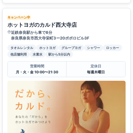
キャンペーン中
ホットヨガのカルド西大寺店
近鉄奈良駅から車で8分
奈良県奈良市西大寺栄町3ー20ポポロビル3F
タオルレンタル
ホットヨガ
グループヨガ
シャワー
ロッカー
他店舗利用
水素水
駅から5分以内
営業時間
定休日
月・火・金 10:00〜21:30
毎週木曜日