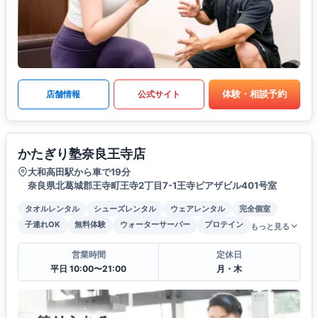
体験・相談予約
店舗情報
公式サイト
かたぎり塾奈良王寺店
大和高田駅から車で19分
奈良県北葛城郡王寺町王寺2丁目7-1王寺ピアザビル401号室
タオルレンタル
シューズレンタル
ウェアレンタル
完全個室
子連れOK
無料体験
ウォーターサーバー
プロテイン
もっと見る
営業時間
定休日
平日 10:00〜21:00
月・木