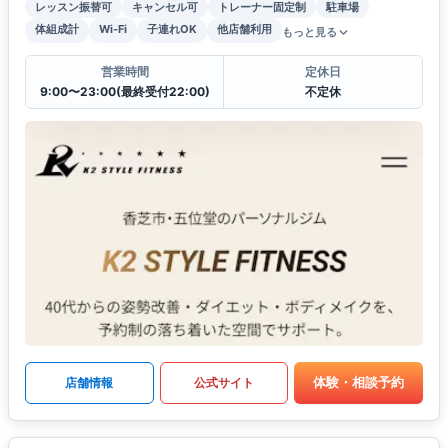
レッスン振替可
キャンセル可
トレーナー固定制
駐車場
体組成計
Wi-Fi
子連れOK
他店舗利用
もっと見る
営業時間
定休日
9:00〜23:00(最終受付22:00)
不定休
体験・相談予約
店舗情報
公式サイト