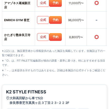
○
公式
予約
アマゾネス葛城新庄
11,000円〜
店
-
公式
予約
ENRICH GYM 香芝
96,000円〜
かたぎり塾奈良王寺
○
公式
予約
8,800円〜
店
※上記には、施設運営者から情報提供のあった施設を掲載しています。全施設は下の一
覧で確認できます。
※「○」は、FIT PALETTE編集部が独自の調査・基準に基づき、特におすすめする項目
です。
※「－」は未提供を示すものではありません。詳細は各施設の公式サイトをご確認くだ
さい。
K2 STYLE FITNESS
大和高田駅から車で5分
奈良県香芝市真美ヶ丘３丁目２３-２２ 2F