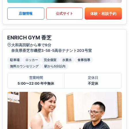
体験・相談予約
店舗情報
公式サイト
ENRICH GYM 香芝
大和高田駅から車で9分
奈良県香芝市磯壁3-58-5高谷テナント203号室
駐車場
ロッカー
完全個室
水素水
食事指導
無料カウンセリング
駅から5分以内
営業時間
定休日
5:00〜22:00 年中無休
不定休