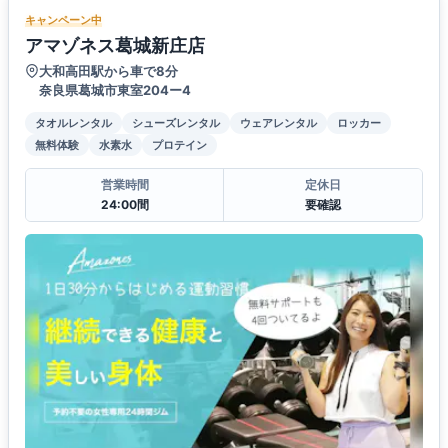
キャンペーン中
アマゾネス葛城新庄店
大和高田駅から車で8分
奈良県葛城市東室204ー4
タオルレンタル
シューズレンタル
ウェアレンタル
ロッカー
無料体験
水素水
プロテイン
営業時間
定休日
24:00間
要確認